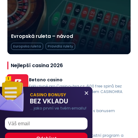
Evropská ruleta – návod
Europska ruleta
Pravidla rulety
Nejlepší casina 2026
1
Betano casino
Exkluzivně pro Casino-hra.cz: 600 free spinů bez
×
vkladu za registraci s promo kódem CASINOHRA.
CASINO BONUSY
BEZ VKLADU
2
Chance casino
... jako první ve tvém emailu!
Ověřené a seriózní online casino s bonusem
zdarma
3
Forbes casino
Forbes casino nabízí skvělý věrnostní program a