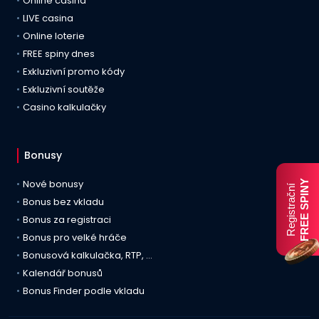
Online casina
LIVE casina
Online loterie
FREE spiny dnes
Exkluzivní promo kódy
Exkluzivní soutěže
Casino kalkulačky
Bonusy
Nové bonusy
FREE SPINY
Registrační
Bonus bez vkladu
Bonus za registraci
Bonus pro velké hráče
Bonusová kalkulačka, RTP, …
Kalendář bonusů
Bonus Finder podle vkladu