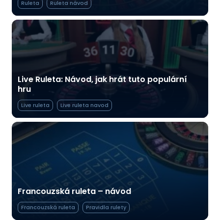
Ruleta
Ruleta návod
Live Ruleta: Návod, jak hrát tuto populární
hru
Live ruleta
Live ruleta navod
Francouzská ruleta – návod
Francouzská ruleta
Pravidla rulety