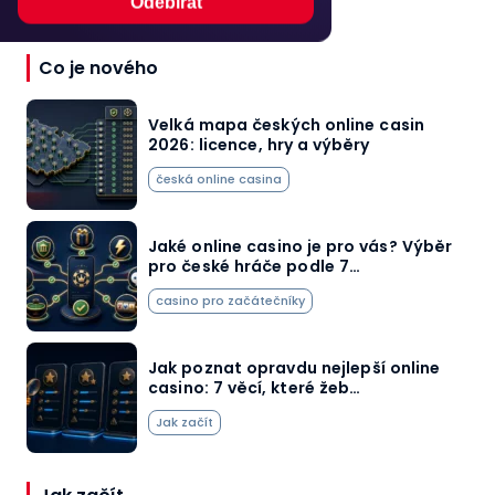
SMS platby!
Co je nového
Velká mapa českých online casin
2026: licence, hry a výběry
česká online casina
Jaké online casino je pro vás? Výběr
pro české hráče podle 7…
casino pro začátečníky
Jak poznat opravdu nejlepší online
casino: 7 věcí, které žeb…
Jak začít