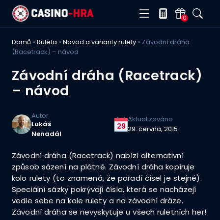
0
Domů
»
Ruleta
»
Navod a varianty rulety
»
Závodní dráha
(Racetrack) – návod
Závodní dráha (Racetrack)
– návod
Autor
Aktualizováno
Lukáš
29
29. června, 2015
Nenadál
Závodní dráha (Racetrack) nabízí alternativní
způsob sázení na plátně. Závodní dráha kopíruje
kolo rulety (to znamená, že pořadí čísel je stejné).
Speciální sázky pokrývají čísla, která se nacházejí
vedle sebe na kole rulety a na závodní dráze.
Závodní dráha se nevyskytuje u všech ruletních her!