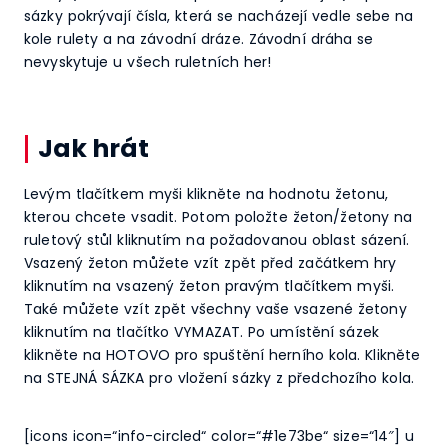
sázky pokrývají čísla, která se nacházejí vedle sebe na
kole rulety a na závodní dráze. Závodní dráha se
nevyskytuje u všech ruletních her!
Jak hrát
Levým tlačítkem myši klikněte na hodnotu žetonu,
kterou chcete vsadit. Potom položte žeton/žetony na
ruletový stůl kliknutím na požadovanou oblast sázení.
Vsazený žeton můžete vzít zpět před začátkem hry
kliknutím na vsazený žeton pravým tlačítkem myši.
Také můžete vzít zpět všechny vaše vsazené žetony
kliknutím na tlačítko VYMAZAT. Po umístění sázek
klikněte na HOTOVO pro spuštění herního kola. Klikněte
na STEJNÁ SÁZKA pro vložení sázky z předchozího kola.
[icons icon=“info-circled“ color=“#1e73be“ size=“14″] u