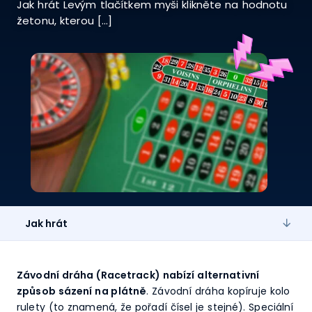
Jak hrát Levým tlačítkem myši klikněte na hodnotu
žetonu, kterou […]
Jak hrát
Závodní dráha (Racetrack) nabízí alternativní
způsob sázení na plátně
. Závodní dráha kopíruje kolo
rulety (to znamená, že pořadí čísel je stejné). Speciální