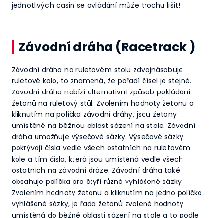
jednotlivých casin se ovládání může trochu lišit!
Závodní dráha (Racetrack )
Závodní dráha na ruletovém stolu zdvojnásobuje
ruletové kolo, to znamená, že pořadí čísel je stejné.
Závodní dráha nabízí alternativní způsob pokládání
žetonů na ruletový stůl. Zvolením hodnoty žetonu a
kliknutím na políčka závodní dráhy, jsou žetony
umístěné na běžnou oblast sázení na stole. Závodní
dráha umožňuje výsečové sázky. Výsečové sázky
pokrývají čísla vedle všech ostatních na ruletovém
kole a tím čísla, která jsou umístěná vedle všech
ostatních na závodní dráze. Závodní dráha také
obsahuje políčka pro čtyři různé vyhlášené sázky.
Zvolením hodnoty žetonu a kliknutím na jedno políčko
vyhlášené sázky, je řada žetonů zvolené hodnoty
umístěná do běžné oblasti sázení na stole a to podle