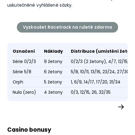
uskutečněné vyhlášené sázky.
Vyzkoušet Racetrack na ruletě zdarma
Označení
Náklady
Distribuce (umístění žeton
Série 0/2/3
9 žetony
0/2/3 (2 žetony), 4/7, 12/15, 1
Série 5/8
6 žetony
5/8, 10/11, 13/16, 23/24, 27/30, 
Orph
5 žetony
1, 6/9, 14/17, 17/20, 31/34
Nula (zero)
4 žetony
0/3, 12/15, 26, 32/35
→
Casino bonusy