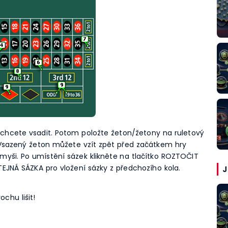
ý chcete vsadit. Potom položte žeton/žetony na ruletový
 Vsazený žeton můžete vzít zpět před začátkem hry
myši. Po umístění sázek klikněte na tlačítko ROZTOČIT
STEJNÁ SÁZKA pro vložení sázky z předchozího kola.
J
chu lišit!