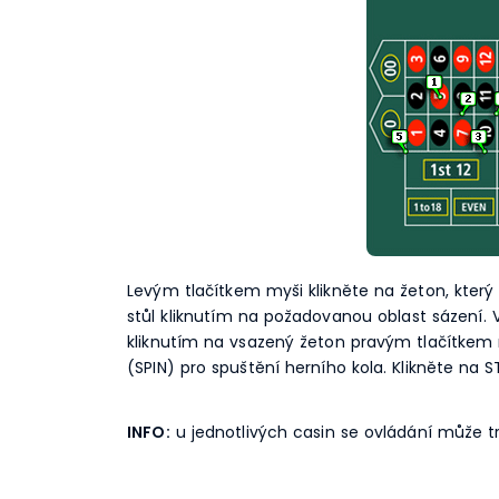
Levým tlačítkem myši klikněte na žeton, kter
stůl kliknutím na požadovanou oblast sázení.
kliknutím na vsazený žeton pravým tlačítkem 
(SPIN) pro spuštění herního kola. Klikněte na 
INFO:
u jednotlivých casin se ovládání může tro