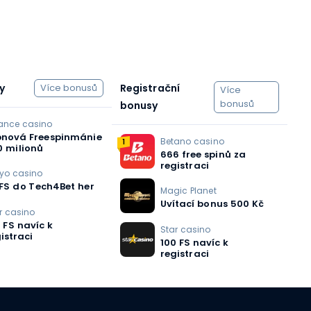
y
Registrační
Více bonusů
Více
bonusů
bonusy
nce casino
pnová Freespinmánie
Betano casino
1
0 milionů
666 free spinů za
registraci
yo casino
FS do Tech4Bet her
Magic Planet
Uvítací bonus 500 Kč
r casino
 FS navíc k
Star casino
istraci
100 FS navíc k
registraci