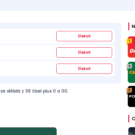
N
Získat
1
Získat
2
Získat
e skládá z 36 čísel plus 0 a 00.
3
C