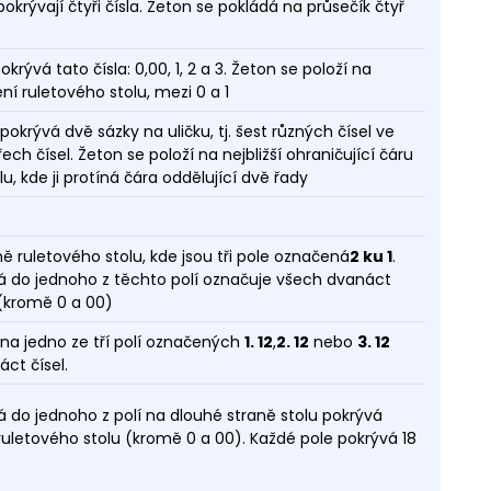
okrývají čtyři čísla. Žeton se pokládá na průsečík čtyř
krývá tato čísla: 0,00, 1, 2 a 3. Žeton se položí na
ní ruletového stolu, mezi 0 a 1
okrývá dvě sázky na uličku, tj. šest různých čísel ve
ch čísel. Žeton se položí na nejbližší ohraničující čáru
u, kde ji protíná čára oddělující dvě řady
ně ruletového stolu, kde jsou tři pole označená
2 ku 1
.
á do jednoho z těchto polí označuje všech dvanáct
 (kromě 0 a 00)
na jedno ze tří polí označených
1. 12
,
2. 12
nebo
3. 12
ct čísel.
 do jednoho z polí na dlouhé straně stolu pokrývá
 ruletového stolu (kromě 0 a 00). Každé pole pokrývá 18