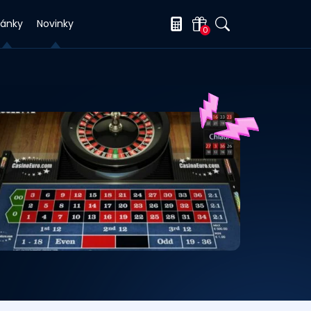
lánky
Novinky
0