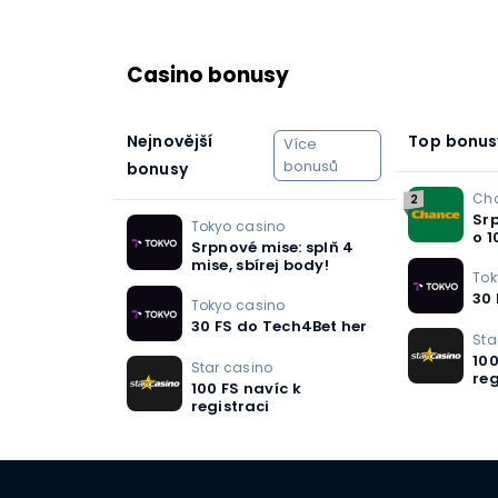
Casino bonusy
Nejnovější
Top bonus
Více
bonusů
bonusy
Cha
2
Sr
Tokyo casino
o 1
Srpnové mise: splň 4
mise, sbírej body!
Tok
30 
Tokyo casino
30 FS do Tech4Bet her
Sta
100
Star casino
reg
100 FS navíc k
registraci