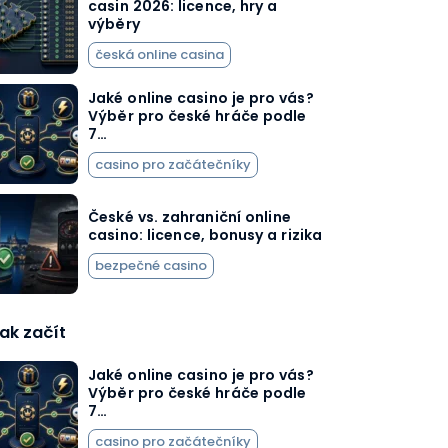
casin 2026: licence, hry a
výběry
česká online casina
Jaké online casino je pro vás?
Výběr pro české hráče podle
7…
casino pro začátečníky
České vs. zahraniční online
casino: licence, bonusy a rizika
bezpečné casino
ak začít
Jaké online casino je pro vás?
Výběr pro české hráče podle
7…
casino pro začátečníky