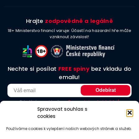
Hrajte
zodpovědně a legálně
18+ Ministerstvo financí varuje: Účastí na hazardní hře může
vzniknout závislost!
Nechte si posílat
FREE spiny
bez vkladu do
emailu!
Odesláním souhlasíte se
Zpracování osobních údajů
Spravovat souhlas s
cookies
O nás
Podmínky užití
Etické principy
Redakční zásady
Používáme cookies k vylepšení našich webových stránek a služeb.
Jak hodnotíme
Odkazy
Kontakt