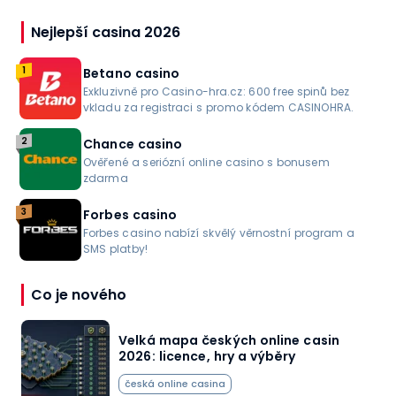
Nejlepší casina 2026
1
Betano casino
Exkluzivně pro Casino-hra.cz: 600 free spinů bez
vkladu za registraci s promo kódem CASINOHRA.
2
Chance casino
Ověřené a seriózní online casino s bonusem
zdarma
3
Forbes casino
Forbes casino nabízí skvělý věrnostní program a
SMS platby!
Co je nového
Velká mapa českých online casin
2026: licence, hry a výběry
česká online casina