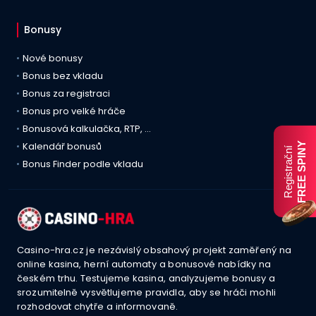
Bonusy
Nové bonusy
Bonus bez vkladu
Bonus za registraci
Bonus pro velké hráče
Bonusová kalkulačka, RTP, …
Kalendář bonusů
FREE SPINY
Registrační
Bonus Finder podle vkladu
Casino-hra.cz je nezávislý obsahový projekt zaměřený na
online kasina, herní automaty a bonusové nabídky na
českém trhu. Testujeme kasina, analyzujeme bonusy a
srozumitelně vysvětlujeme pravidla, aby se hráči mohli
rozhodovat chytře a informovaně.