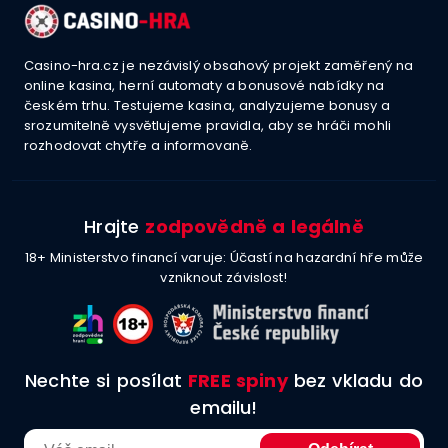
Casino-hra.cz je nezávislý obsahový projekt zaměřený na
online kasina, herní automaty a bonusové nabídky na
českém trhu. Testujeme kasina, analyzujeme bonusy a
srozumitelně vysvětlujeme pravidla, aby se hráči mohli
rozhodovat chytře a informovaně.
Hrajte
zodpovědně a legálně
18+ Ministerstvo financí varuje: Účastí na hazardní hře může
vzniknout závislost!
Nechte si posílat
FREE spiny
bez vkladu do
emailu!