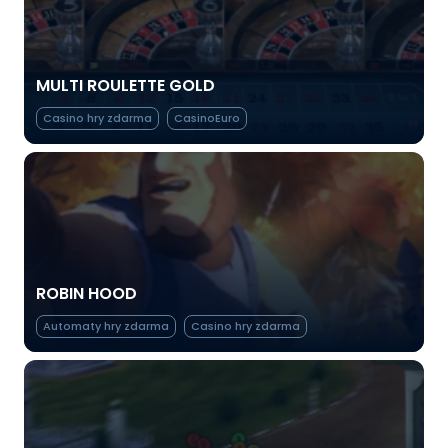
MULTI ROULETTE GOLD
Casino hry zdarma
CasinoEuro
ROBIN HOOD
Automaty hry zdarma
Casino hry zdarma