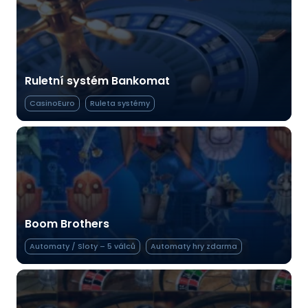
Ruletní systém Bankomat
CasinoEuro
Ruleta systémy
Boom Brothers
Automaty / Sloty – 5 válců
Automaty hry zdarma