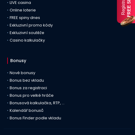
FREE SPINY
Registrační
LIVE casina
Online loterie
FREE spiny dnes
Exkluzivní promo kódy
Exkluzivní soutěže
Casino kalkulačky
Bonusy
Nové bonusy
Bonus bez vkladu
Bonus za registraci
Bonus pro velké hráče
Bonusová kalkulačka, RTP, …
Kalendář bonusů
Bonus Finder podle vkladu