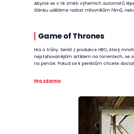
Abyste se v té změti výherních automatů lépe 
článku uděláme radost milovníkům filmů, nebo
Game of Thrones
Hra o trůny. Seriál z produkce HBO, který mnoho
nejstahovanějším artiklem na torrentech, se 
na peníze. Pokud se k penězům chcete dostat 
Hra zdarma