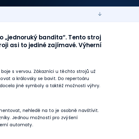
 „jednoruký bandita“. Tento stroj
ji asi to jediné zajímavé. Výherní
boje s vervou. Zákazníci u těchto strojů už
xovat a královsky se bavit. Do repertoáru
 docela jiné symboly a taktéž možnosti výhry.
mentovat, nehledě na to je osobně navštívit.
azníky. Jednou možností pro zvýšení
herní automaty.