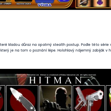
které kladou důraz na opatrný stealth postup. Podle této séri
terý je na tom o poznání lépe. Holohlavý nájemný zabiják v hlavn