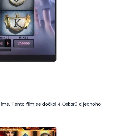
 Římě. Tento film se dočkal 4 Oskarů a jednoho