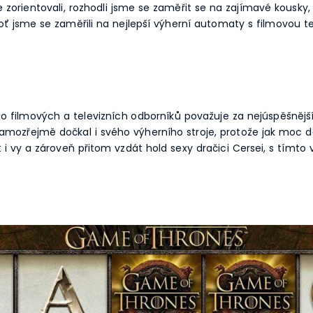
zorientovali, rozhodli jsme se zaměřit se na zajímavé kousky, 
ť jsme se zaměřili na nejlepší výherní automaty s filmovou t
 filmových a televizních odborníků považuje za nejúspěšnější se
samozřejmě dočkal i svého výherního stroje, protože jak moc d
i vy a zároveň přitom vzdát hold sexy dračici Cersei, s tímt