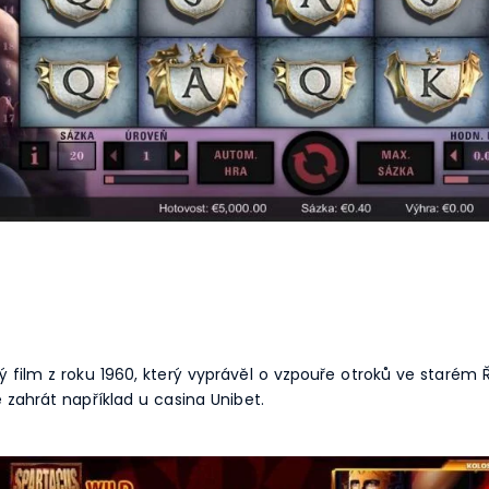
ý film z roku 1960, který vyprávěl o vzpouře otroků ve starém
zahrát například u casina Unibet.