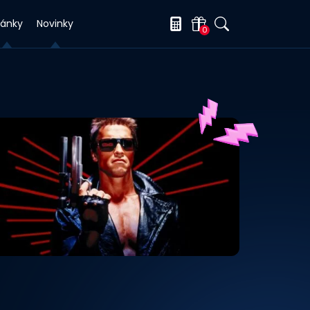
lánky
Novinky
0