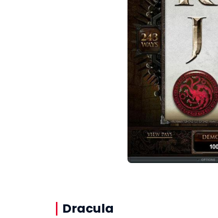
Dracula