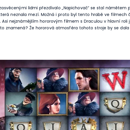
zi zasvěcenými lidmi přezdívalo „Napichovač“ se stal námětem p
í, která neznala mezí. Možná i proto byl tento hrabě ve filmech
. Asi nejznámějším hororovým filmem s Draculou v hlavní roli j
 to znamená? Že hororová atmosféra tohoto stroje by se dala