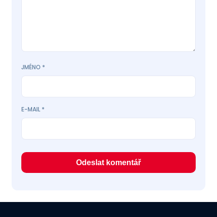
JMÉNO
*
E-MAIL
*