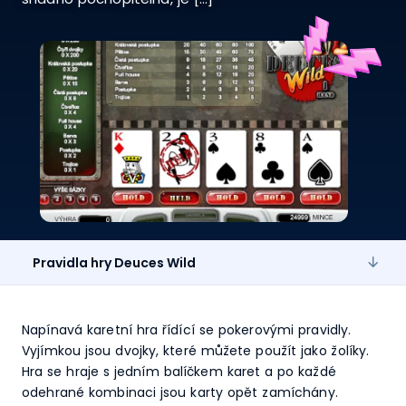
Pravidla hry Deuces Wild
Napínavá karetní hra řídící se pokerovými pravidly.
Vyjímkou jsou dvojky, které můžete použít jako žolíky.
Hra se hraje s jedním balíčkem karet a po každé
odehrané kombinaci jsou karty opět zamíchány.