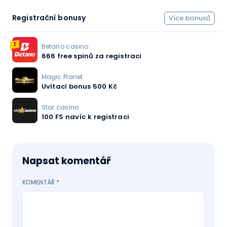
Registrační bonusy
Více bonusů
1
Betano casino
666 free spinů za registraci
Magic Planet
Uvítací bonus 500 Kč
Star casino
100 FS navíc k registraci
Napsat komentář
KOMENTÁŘ
*