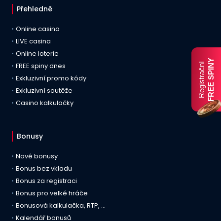
Přehledně
Online casina
LIVE casina
Online loterie
FREE SPINY
FREE spiny dnes
Registrační
Exkluzivní promo kódy
Exkluzivní soutěže
Casino kalkulačky
Bonusy
Nové bonusy
Bonus bez vkladu
Bonus za registraci
Bonus pro velké hráče
Bonusová kalkulačka, RTP, …
Kalendář bonusů