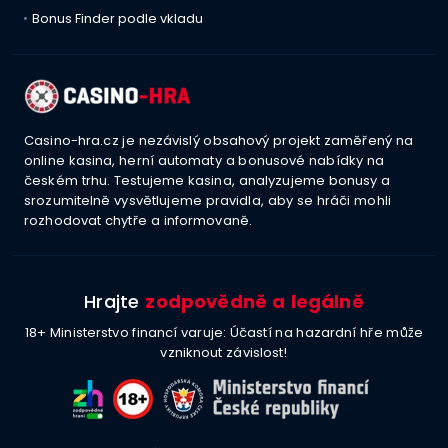
Bonus Finder podle vkladu
Casino-hra.cz je nezávislý obsahový projekt zaměřený na
online kasina, herní automaty a bonusové nabídky na
českém trhu. Testujeme kasina, analyzujeme bonusy a
srozumitelně vysvětlujeme pravidla, aby se hráči mohli
rozhodovat chytře a informovaně.
Hrajte
zodpovědně a legálně
18+ Ministerstvo financí varuje: Účastí na hazardní hře může
vzniknout závislost!