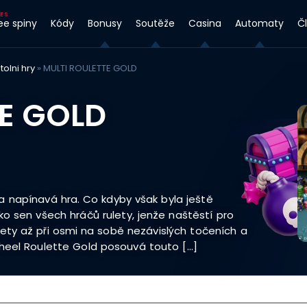
ee spiny
Kódy
Bonusy
Soutěže
Casina
Automaty
Č
olni hry
»
MULTI ROULETTE GOLD
TE GOLD
 napínavá hra. Co kdyby však byla ještě
ko sen všech hráčů rulety, jenže naštěstí pro
ulety až při osmi na sobě nezávislých točeních a
heel Roulette Gold posouvá touto […]