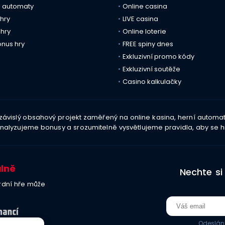
e automaty
Online casina
 hry
LIVE casina
 hry
Online loterie
onus hry
FREE spiny dnes
Exkluzivní promo kódy
Exkluzivní soutěže
Casino kalkulačky
závislý obsahový projekt zaměřený na online kasina, herní autom
nalyzujeme bonusy a srozumitelně vysvětlujeme pravidla, aby se h
lně
Nechte si
ardní hře může
Odeslán