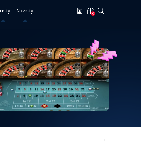
lánky
Novinky
0