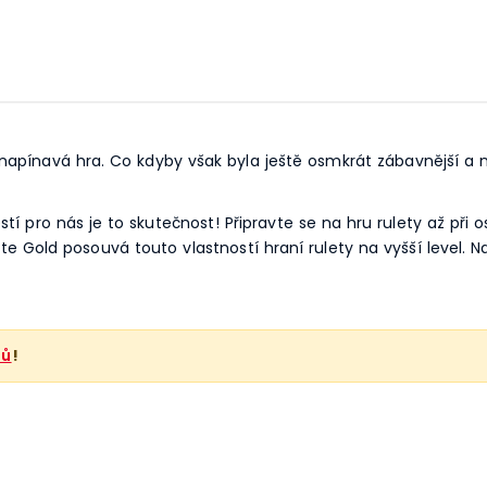
pínavá hra. Co kdyby však byla ještě osmkrát zábavnější a n
ěstí pro nás je to skutečnost! Připravte se na hru rulety až př
e Gold posouvá touto vlastností hraní rulety na vyšší level. N
mů
!