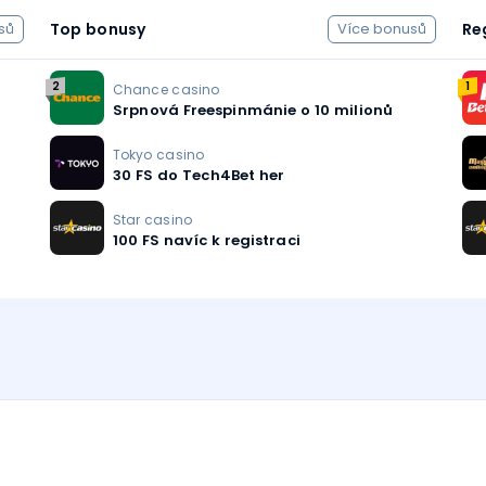
Top bonusy
Re
sů
Více bonusů
2
1
Chance casino
Srpnová Freespinmánie o 10 milionů
Tokyo casino
30 FS do Tech4Bet her
Star casino
100 FS navíc k registraci