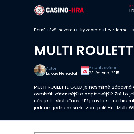
Fr
Domů
»
Svět hazardu
»
Hry zdarma
»
Hry zdarma – st
MULTI ROULET
Aktualizováno
Autor
28
28. června, 2015
Lukáš Nenadál
MULTI ROULETTE GOLD je nesmírně zábavná a
osmkrát zábavnější a napínavější? Zní to ja
nás je to skutečnost! Připravte se na hru r
jednom jediném sázkovém poli! Hra Multi W