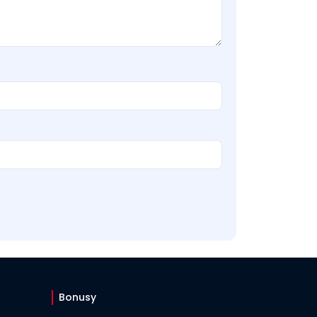
Bonusy