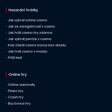
Hazardní hrátky
Jak vybrat online casino
Jak se zaregistrovat v casinu
Jak hrát casino hry zdarma
Jak vybrat peníze z casina
Kde získat casino bonus bez vkladu
Jak hrát casino v mobilu
PGSI test
Online hry
Online automaty
Plinko hry
Crash hry
Buy bonus hry