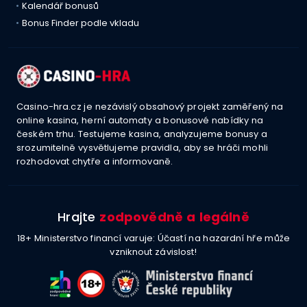
Kalendář bonusů
Bonus Finder podle vkladu
Casino-hra.cz je nezávislý obsahový projekt zaměřený na
online kasina, herní automaty a bonusové nabídky na
českém trhu. Testujeme kasina, analyzujeme bonusy a
srozumitelně vysvětlujeme pravidla, aby se hráči mohli
rozhodovat chytře a informovaně.
Hrajte
zodpovědně a legálně
18+ Ministerstvo financí varuje: Účastí na hazardní hře může
vzniknout závislost!