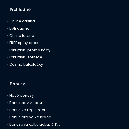
Přehledně
Online casina
LIVE casina
Online loterie
FREE spiny dnes
Exkluzivní promo kódy
Exkluzivní soutěže
Casino kalkulačky
Bonusy
Nové bonusy
Bonus bez vkladu
Bonus za registraci
Bonus pro velké hráče
Bonusová kalkulačka, RTP, …