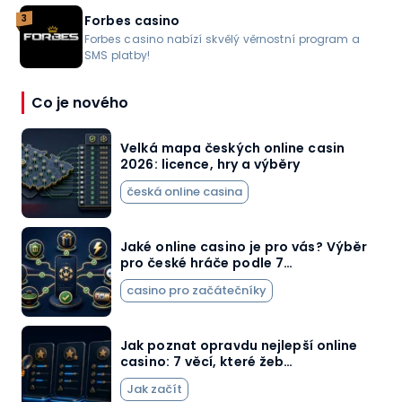
3
Forbes casino
Forbes casino nabízí skvělý věrnostní program a
SMS platby!
Co je nového
Velká mapa českých online casin
2026: licence, hry a výběry
česká online casina
Jaké online casino je pro vás? Výběr
pro české hráče podle 7…
casino pro začátečníky
Jak poznat opravdu nejlepší online
casino: 7 věcí, které žeb…
Jak začít