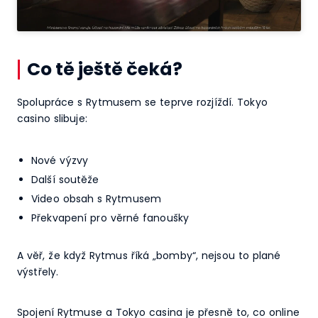
Co tě ještě čeká?
Spolupráce s Rytmusem se teprve rozjíždí. Tokyo
casino slibuje:
Nové výzvy
Další soutěže
Video obsah s Rytmusem
Překvapení pro věrné fanoušky
A věř, že když Rytmus říká „bomby“, nejsou to plané
výstřely.
Spojení Rytmuse a Tokyo casina je přesně to, co online