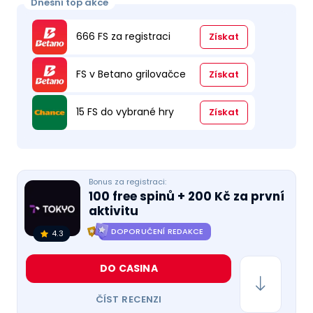
Dnešní top akce
666 FS za registraci
Získat
FS v Betano grilovačce
Získat
15 FS do vybrané hry
Získat
Bonus za registraci:
100 free spinů + 200 Kč za první
aktivitu
DOPORUČENÍ REDAKCE
4.3
DO CASINA
ČÍST RECENZI