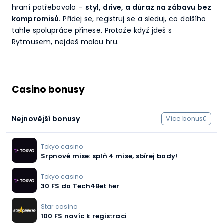
hraní potřebovalo –
styl, drive, a důraz na zábavu bez
kompromisů
. Přidej se, registruj se a sleduj, co dalšího
tahle spolupráce přinese. Protože když jdeš s
Rytmusem, nejdeš malou hru.
Casino bonusy
Nejnovější bonusy
Více bonusů
Tokyo casino
Srpnové mise: splň 4 mise, sbírej body!
Tokyo casino
30 FS do Tech4Bet her
Star casino
100 FS navíc k registraci