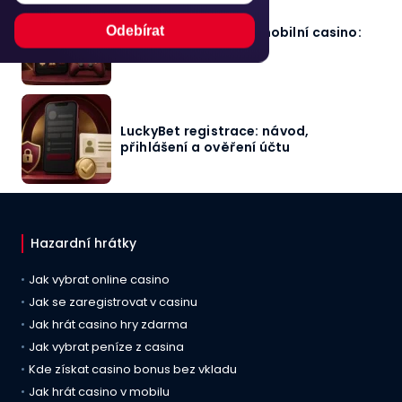
LuckyBet aplikace a mobilní casino:
hraní v prohlížeči
LuckyBet registrace: návod,
přihlášení a ověření účtu
Hazardní hrátky
Jak vybrat online casino
Jak se zaregistrovat v casinu
Jak hrát casino hry zdarma
Jak vybrat peníze z casina
Kde získat casino bonus bez vkladu
Jak hrát casino v mobilu