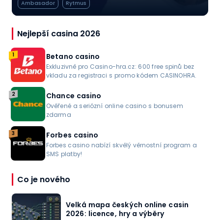
Ambasador
Rytmus
Nejlepší casina 2026
1
Betano casino
Exkluzivně pro Casino-hra.cz: 600 free spinů bez
vkladu za registraci s promo kódem CASINOHRA.
2
Chance casino
Ověřené a seriózní online casino s bonusem
zdarma
3
Forbes casino
Forbes casino nabízí skvělý věrnostní program a
SMS platby!
Co je nového
Velká mapa českých online casin
2026: licence, hry a výběry