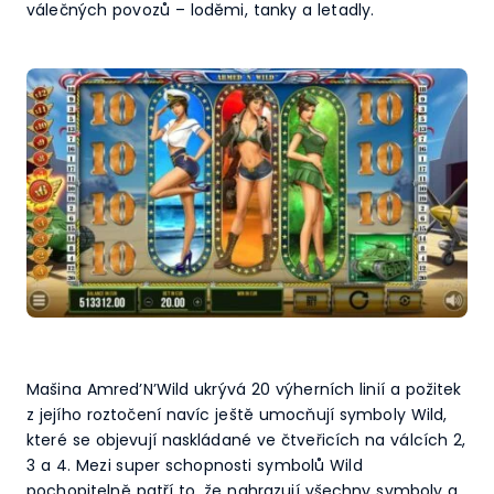
válečných povozů – loděmi, tanky a letadly.
Mašina Amred’N’Wild ukrývá 20 výherních linií a požitek
z jejího roztočení navíc ještě umocňují symboly Wild,
které se objevují naskládané ve čtveřicích na válcích 2,
3 a 4. Mezi super schopnosti symbolů Wild
pochopitelně patří to, že nahrazují všechny symboly a