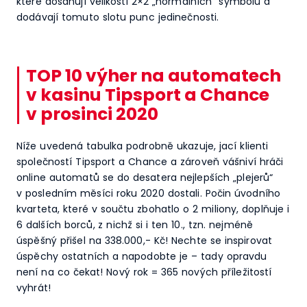
které dosahují velikosti 2×2 „normálních“ symbolů a
dodávají tomuto slotu punc jedinečnosti.
TOP 10 výher na automatech
v kasinu Tipsport a Chance
v prosinci 2020
Níže uvedená tabulka podrobně ukazuje, jací klienti
společností Tipsport a Chance a zároveň vášniví hráči
online automatů se do desatera nejlepších „plejerů“
v posledním měsíci roku 2020 dostali. Počin úvodního
kvarteta, které v součtu zbohatlo o 2 miliony, doplňuje i
6 dalších borců, z nichž si i ten 10., tzn. nejméně
úspěšný přišel na 338.000,- Kč! Nechte se inspirovat
úspěchy ostatních a napodobte je – tady opravdu
není na co čekat! Nový rok = 365 nových příležitostí
vyhrát!