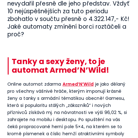
nevydařil přesně dle jeho představ. Vždyť
10 nejúspěšnějších za tuto periodu
zbohatlo v součtu přesně o 4.322.147,- Kč!
Jaké automaty zmínění borci roztáčeli a
proč?
Tanky a sexy ženy, to je
automat Armed’N’Wild!
Online automat zdarma
Armed’N’Wild
je jako dělaný
pro všechny vášnivé hráče, kterým imponují krásné
ženy a tanky s armádní tématikou obecně! Gamesu,
která si popularitu stálých „zákazníků“ i nových
příznivců získává mj. na návratnosti ve výši 96,02 %, si
zahrajete na mobilu i desktopu. Po spuštění na vás
čeká propracované herní pole 5×4, na kterém se to
kromě písmenek a číslic hemží atraktivními symboly