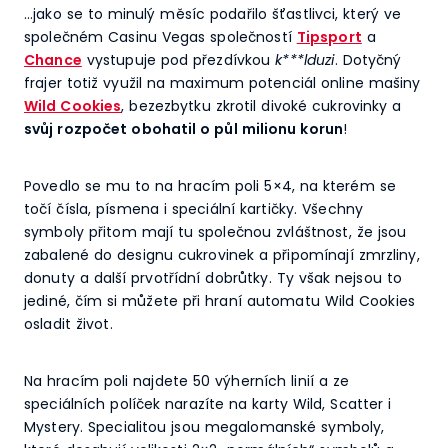
…jako se to minulý měsíc podařilo šťastlivci, který ve
společném Casinu Vegas společností
Tipsport
a
Chance
vystupuje pod přezdívkou
k***lduzi
. Dotyčný
frajer totiž využil na maximum potenciál online mašiny
Wild Cookies
, bezezbytku zkrotil divoké cukrovinky a
svůj rozpočet obohatil o půl milionu korun
!
Povedlo se mu to na hracím poli 5×4, na kterém se
točí čísla, písmena i speciální kartičky. Všechny
symboly přitom mají tu společnou zvláštnost, že jsou
zabalené do designu cukrovinek a připomínají zmrzliny,
donuty a další prvotřídní dobrůtky. Ty však nejsou to
jediné, čím si můžete při hraní automatu Wild Cookies
osladit život.
Na hracím poli najdete 50 výherních linií a ze
speciálních políček narazíte na karty Wild, Scatter i
Mystery. Specialitou jsou megalomanské symboly,