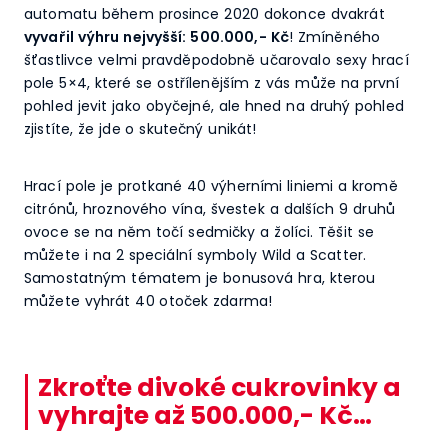
automatu během prosince 2020 dokonce dvakrát
vyvařil výhru nejvyšší: 500.000,- Kč
! Zmíněného
šťastlivce velmi pravděpodobně učarovalo sexy hrací
pole 5×4, které se ostřílenějším z vás může na první
pohled jevit jako obyčejné, ale hned na druhý pohled
zjistíte, že jde o skutečný unikát!
Hrací pole je protkané 40 výherními liniemi a kromě
citrónů, hroznového vína, švestek a dalších 9 druhů
ovoce se na něm točí sedmičky a žolíci. Těšit se
můžete i na 2 speciální symboly Wild a Scatter.
Samostatným tématem je bonusová hra, kterou
můžete vyhrát 40 otoček zdarma!
Zkroťte divoké cukrovinky a
vyhrajte až 500.000,- Kč…