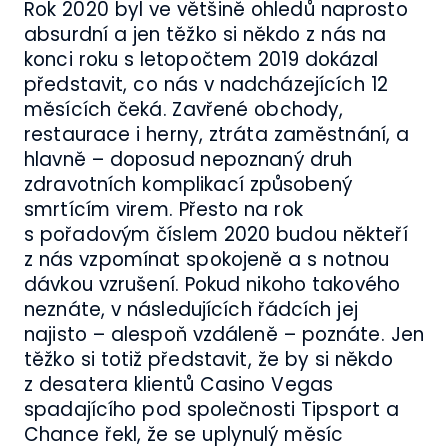
Rok 2020 byl ve většině ohledů naprosto
absurdní a jen těžko si někdo z nás na
konci roku s letopočtem 2019 dokázal
představit, co nás v nadcházejících 12
měsících čeká. Zavřené obchody,
restaurace i herny, ztráta zaměstnání, a
hlavně – doposud nepoznaný druh
zdravotních komplikací způsobený
smrtícím virem. Přesto na rok
s pořadovým číslem 2020 budou někteří
z nás vzpomínat spokojeně a s notnou
dávkou vzrušení. Pokud nikoho takového
neznáte, v následujících řádcích jej
najisto – alespoň vzdáleně – poznáte. Jen
těžko si totiž představit, že by si někdo
z desatera klientů Casino Vegas
spadajícího pod společnosti Tipsport a
Chance řekl, že se uplynulý měsíc