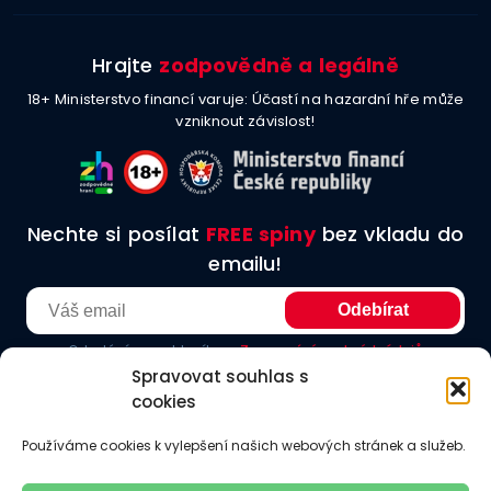
Hrajte
zodpovědně a legálně
18+ Ministerstvo financí varuje: Účastí na hazardní hře může
vzniknout závislost!
Nechte si posílat
FREE spiny
bez vkladu do
emailu!
Odesláním souhlasíte se
Zpracování osobních údajů
Spravovat souhlas s
cookies
O nás
Podmínky užití
Etické principy
Redakční zásady
Používáme cookies k vylepšení našich webových stránek a služeb.
Jak hodnotíme
Odkazy
Kontakt