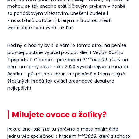
mohou se tak snadno stát klíčovým prvkem v honbě
za pohádkovým vítězstvím. Unešení budete i
z násobitelů dotáčení, kterými s trochou štěstí
vynásobíte svou výhru až 12x!
Hodiny a hodiny by si s vámi o tomto stroji na peníze
pravděpodobně vydržel povídat klient Vegas Casina
Tipsportu a Chance s přezdívkou
R***orse00
, který na
něm na samý závěr roku 2020 vyvařil nejvyšší možnou
částku – půl milionu korun, a společně s triem stejně
šťastných hráčů tak ovládl prosincové desatero
nejlepších!
Milujete ovoce a žolíky?
Pokud ano, tak jste tu správně a máte minimálně
jednu věc společnou s hráčem
i***2828
, který z tohoto