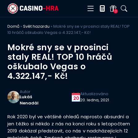
0
Domů
»
Svět hazardu
»
Mokré sny se v prosinci staly REAL! TOP
10 hráčů oškubalo Vegas o 4.322.147,- Kč!
Mokré sny se v prosinci
staly REAL! TOP 10 hráčů
oškubalo Vegas o
4.322.147,- Kč!
Autor
Aktualizováno
Lukáš
20
20. ledna, 2021
Nenadál
Rok 2020 byl ve většině ohledů naprosto absurdní a
jen těžko si někdo z nás na konci roku s letopočtem
2019 dokázal představit, co nás v nadcházejících 12
měsících čeká. Zavřené obchody, restaurace i