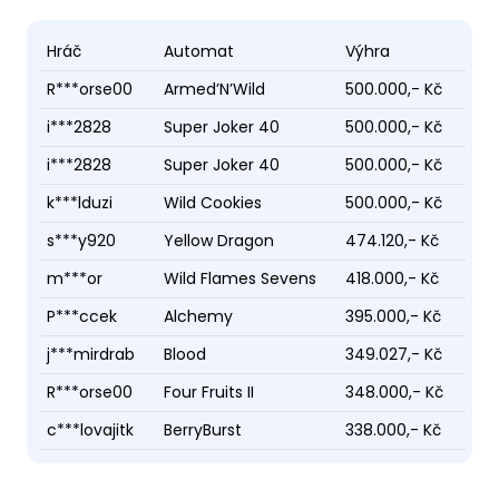
Hráč
Automat
Výhra
R***orse00
Armed’N’Wild
500.000,- Kč
i***2828
Super Joker 40
500.000,- Kč
i***2828
Super Joker 40
500.000,- Kč
k***lduzi
Wild Cookies
500.000,- Kč
s***y920
Yellow Dragon
474.120,- Kč
m***or
Wild Flames Sevens
418.000,- Kč
P***ccek
Alchemy
395.000,- Kč
j***mirdrab
Blood
349.027,- Kč
R***orse00
Four Fruits II
348.000,- Kč
c***lovajitk
BerryBurst
338.000,- Kč