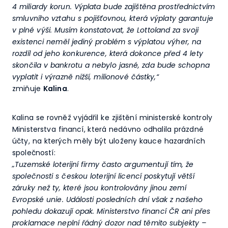
4 miliardy korun. Výplata bude zajištěna prostřednictvím
smluvního vztahu s pojišťovnou, která výplaty garantuje
v plné výši. Musím konstatovat, že Lottoland za svoji
existenci neměl jediný problém s výplatou výher, na
rozdíl od jeho konkurence, která dokonce před 4 lety
skončila v bankrotu a nebylo jasné, zda bude schopna
vyplatit i výrazně nižší, milionové částky,“
zmiňuje
Kalina
.
Kalina se rovněž vyjádřil ke zjištění ministerské kontroly
Ministerstva financí, která nedávno odhalila prázdné
účty, na kterých měly být uloženy kauce hazardních
společností:
„Tuzemské loterijní firmy často argumentují tím, že
společnosti s českou loterijní licencí poskytují větší
záruky než ty, které jsou kontrolovány jinou zemí
Evropské unie. Události posledních dní však z našeho
pohledu dokazují opak. Ministerstvo financí ČR ani přes
proklamace neplní řádný dozor nad těmito subjekty –