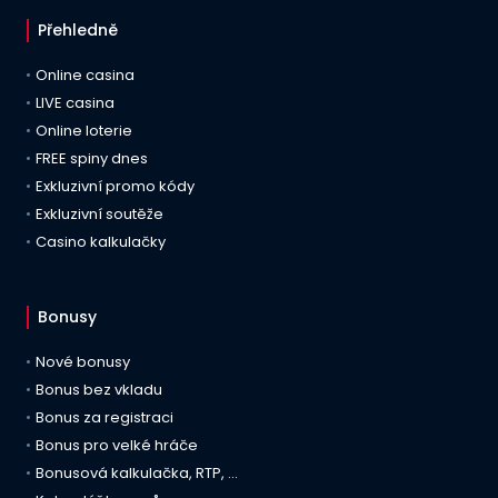
Přehledně
Online casina
LIVE casina
Online loterie
FREE spiny dnes
Exkluzivní promo kódy
Exkluzivní soutěže
Casino kalkulačky
Bonusy
Nové bonusy
Bonus bez vkladu
Bonus za registraci
Bonus pro velké hráče
Bonusová kalkulačka, RTP, …