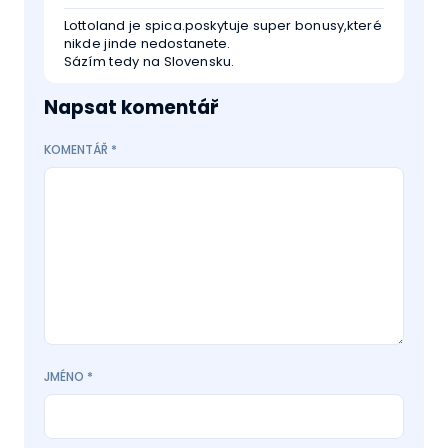
Lottoland je spica.poskytuje super bonusy,které
nikde jinde nedostanete.
Sázím tedy na Slovensku.
Napsat komentář
KOMENTÁŘ
*
JMÉNO
*