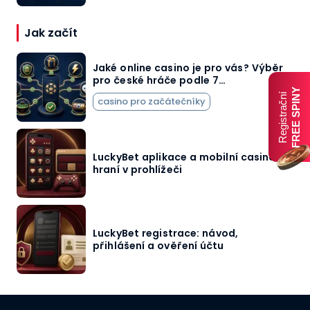
Jak začít
Jaké online casino je pro vás? Výběr
pro české hráče podle 7…
FREE SPINY
Registrační
casino pro začátečníky
LuckyBet aplikace a mobilní casino:
hraní v prohlížeči
LuckyBet registrace: návod,
přihlášení a ověření účtu