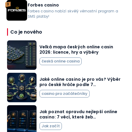
3
Forbes casino
Forbes casino nabízí skvělý věrnostní program a
SMS platby!
Co je nového
Velká mapa českých online casin
2026: licence, hry a výběry
česká online casina
Jaké online casino je pro vás? Výběr
pro české hráče podle 7…
casino pro začátečníky
Jak poznat opravdu nejlepší online
casino: 7 věcí, které žeb…
Jak začít