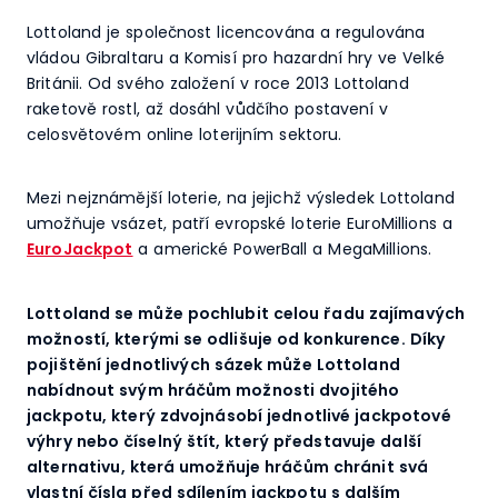
Lottoland je společnost licencována a regulována
vládou Gibraltaru a Komisí pro hazardní hry ve Velké
Británii. Od svého založení v roce 2013 Lottoland
raketově rostl, až dosáhl vůdčího postavení v
celosvětovém online loterijním sektoru.
Mezi nejznámější loterie, na jejichž výsledek Lottoland
umožňuje vsázet, patří evropské loterie EuroMillions a
EuroJackpot
a americké PowerBall a MegaMillions.
Lottoland se může pochlubit celou řadu zajímavých
možností, kterými se odlišuje od konkurence. Díky
pojištění jednotlivých sázek může Lottoland
nabídnout svým hráčům možnosti dvojitého
jackpotu, který zdvojnásobí jednotlivé jackpotové
výhry nebo číselný štít, který představuje další
alternativu, která umožňuje hráčům chránit svá
vlastní čísla před sdílením jackpotu s dalším