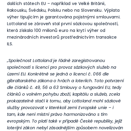
dalších státech EU – například ve Velké Británii,
Rakousku, Švédsku, Polsku nebo na Slovensku. Výplata
výher tipujícím je garantována pojistnými smlouvami.
Lottoland se zároveň stal první sázkovou společností,
která získala 100 milionů euro na krytí výher od
mezinárodních investorů prostřednictvím transakce
ILS.
„Společnost Lottoland je řádně zaregistrovanou
společností s licencí pro provoz sázkových služeb na
území EU. Konkrétně se jedná o licenci č. 066 dle
gibraltarského zákona o hrách a loteriích. Toto potvrzení
dle článků č. 49, 56 a 63 Smlouvy o fungování EU, tedy
článků o volném pohybu zboží, kapitálu a služeb, zcela
prokazatelně stačí k tomu, aby Lottoland mohl sázkové
služby provozovat v kterékoli zemi Evropské unie – i
tam, kde není místní právo harmonizováno s tím
evropským. To platí také v případě České republiky, jejíž
loterijní zákon nebyl zásadnějším způsobem novelizován