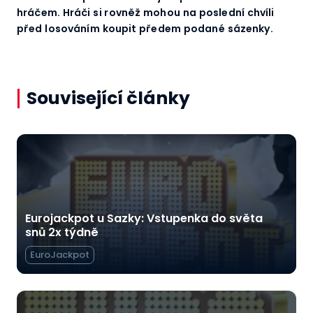
hráčem. Hráči si rovněž mohou na poslední chvíli
před losováním koupit předem podané sázenky.
Související články
Eurojackpot u Sazky: Vstupenka do světa
snů 2x týdně
EuroJackpot