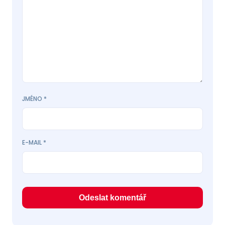
JMÉNO
*
E-MAIL
*