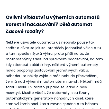
Ovlivní vítězství u výherních automatů
korektní načasování? Dělá automat
časové rozdíly?
Některé uživatele automatů už nebavilo pouze tak
sedět a dívat se jak se protáčely jednotlivé válce a tu
a tam spadla nějaká výhra, proto přišli na to, že
možnost výhry závisí na správném načasování, na tom
kdy stisknout začátek hry, některé výherní automaty
navíc podporují zastavování jednotlivých válců.
Náhodou to někdy vyjde a hráč nabude přesvědčení,
že má nad výherním automatem navrch. Někteří hráči
tomu uvěřili. I v tomto případě se jedná o holý
nesmysl. Musíte vědět, že automaty jsou řízeny
automatickými generátory náhodných čísel, které
stanoví kombinaci, která zrovna spadne a to během