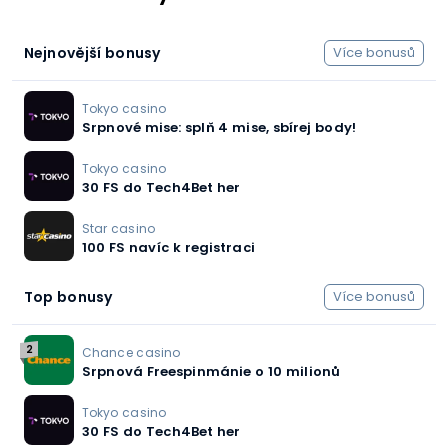
Nejnovější bonusy
Více bonusů
Tokyo casino
Srpnové mise: splň 4 mise, sbírej body!
Tokyo casino
30 FS do Tech4Bet her
Star casino
100 FS navíc k registraci
Top bonusy
Více bonusů
2
Chance casino
Srpnová Freespinmánie o 10 milionů
Tokyo casino
30 FS do Tech4Bet her