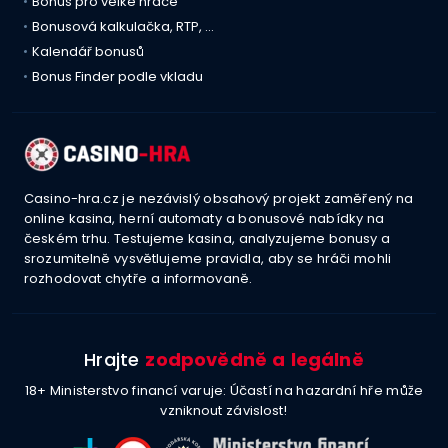
Bonus pro velké hráče
Bonusová kalkulačka, RTP, …
Kalendář bonusů
Bonus Finder podle vkladu
Casino-hra.cz je nezávislý obsahový projekt zaměřený na
online kasina, herní automaty a bonusové nabídky na
českém trhu. Testujeme kasina, analyzujeme bonusy a
srozumitelně vysvětlujeme pravidla, aby se hráči mohli
rozhodovat chytře a informovaně.
Hrajte
zodpovědně a legálně
18+ Ministerstvo financí varuje: Účastí na hazardní hře může
vzniknout závislost!