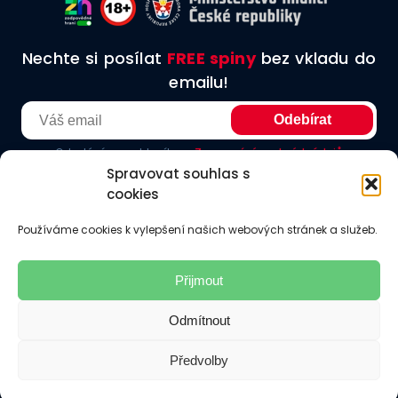
Nechte si posílat
FREE spiny
bez vkladu do
emailu!
Odesláním souhlasíte se
Zpracování osobních údajů
Spravovat souhlas s
cookies
O nás
Podmínky užití
Etické principy
Redakční zásady
Používáme cookies k vylepšení našich webových stránek a služeb.
Jak hodnotíme
Odkazy
Kontakt
Přijmout
Odmítnout
Provozování hazardních her v České republice upravuje zákon
č.
186/2016 Sb.
Účast je povolena pouze osobám starším 18 let. Tento
Předvolby
web obsahuje affiliate odkazy, za registrace či vklady přes ně můžeme
získat provizi, která však neovlivňuje naše
hodnocení ani recenze
.