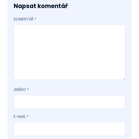
Napsat komentář
KOMENTÁŘ
*
JMÉNO
*
E-MAIL
*