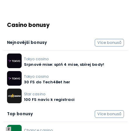
Casino bonusy
Nejnovější bonusy
Více bonusů
Tokyo casino
Srpnové mise: splň 4 mise, sbírej body!
Tokyo casino
30 FS do Tech4Bet her
Star casino
100 FS navíc k registraci
Top bonusy
Více bonusů
2
Chance casino