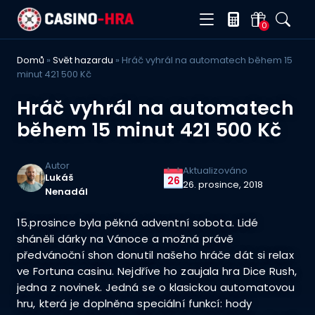
0
Domů
»
Svět hazardu
»
Hráč vyhrál na automatech během 15
minut 421 500 Kč
Hráč vyhrál na automatech
během 15 minut 421 500 Kč
Autor
Aktualizováno
Lukáš
26
26. prosince, 2018
Nenadál
15.prosince byla pěkná adventní sobota. Lidé
sháněli dárky na Vánoce a možná právě
předvánoční shon donutil našeho hráče dát si relax
ve Fortuna casinu. Nejdříve ho zaujala hra Dice Rush,
jedna z novinek. Jedná se o klasickou automatovou
hru, která je doplněna speciální funkcí: hody