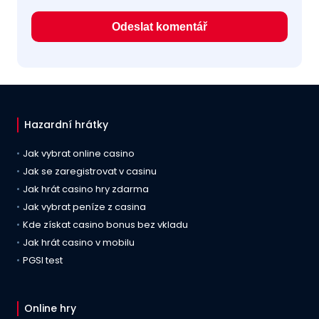
Hazardní hrátky
Jak vybrat online casino
Jak se zaregistrovat v casinu
Jak hrát casino hry zdarma
Jak vybrat peníze z casina
Kde získat casino bonus bez vkladu
Jak hrát casino v mobilu
PGSI test
Online hry