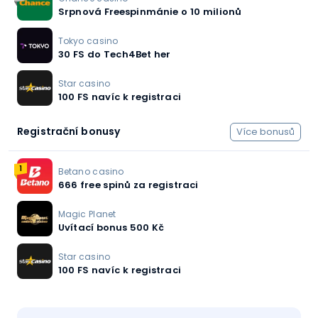
Srpnová Freespinmánie o 10 milionů
Tokyo casino
30 FS do Tech4Bet her
Star casino
100 FS navíc k registraci
Registrační bonusy
Více bonusů
1
Betano casino
666 free spinů za registraci
Magic Planet
Uvítací bonus 500 Kč
Star casino
100 FS navíc k registraci