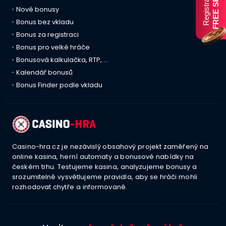
FREE SPINY
Registrační
Nové bonusy
Bonus bez vkladu
Bonus za registraci
Bonus pro velké hráče
Bonusová kalkulačka, RTP, …
Kalendář bonusů
Bonus Finder podle vkladu
Casino-hra.cz je nezávislý obsahový projekt zaměřený na
online kasina, herní automaty a bonusové nabídky na
českém trhu. Testujeme kasina, analyzujeme bonusy a
srozumitelně vysvětlujeme pravidla, aby se hráči mohli
rozhodovat chytře a informovaně.