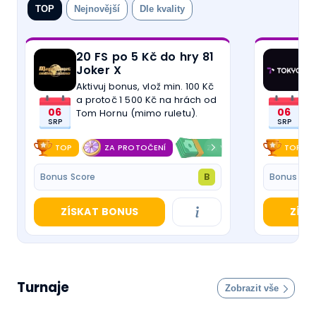
TOP
Nejnovější
Dle kvality
20 FS po 5 Kč do hry 81
3
Joker X
Za aktivaci, vklad 200 Kč s
Aktivuj bonus, vlož min. 100 Kč
k
a protoč 1 500 Kč na hrách od
pr
06
06
Tom Hornu (mimo ruletu).
SRP
SRP
TOP
ZA PROTOČENÍ
ZA VKLAD
TOP
B
Bonus Score
Bonus Sco
ZÍSKAT BONUS
ZÍSK
Turnaje
Zobrazit vše