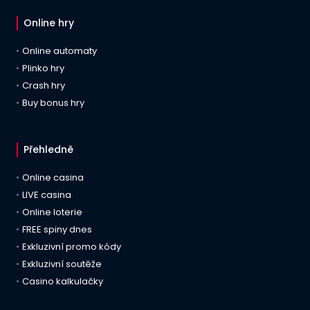
Online hry
Online automaty
Plinko hry
Crash hry
Buy bonus hry
Přehledně
Online casina
LIVE casina
Online loterie
FREE spiny dnes
Exkluzivní promo kódy
Exkluzivní soutěže
Casino kalkulačky