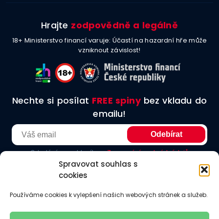
Hrajte
zodpovědně a legálně
18+ Ministerstvo financí varuje: Účastí na hazardní hře může
vzniknout závislost!
Nechte si posílat
FREE spiny
bez vkladu do
emailu!
Odesláním souhlasíte se
Zpracování osobních údajů
Spravovat souhlas s
cookies
O nás
Podmínky užití
Etické principy
Redakční zásady
Používáme cookies k vylepšení našich webových stránek a služeb.
Jak hodnotíme
Odkazy
Kontakt