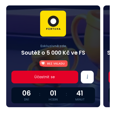
Exkluzivně zde
Soutěž o 5 000 Kč ve FS
Sou
BEZ VKLADU
Účastnit se
06
01
41
:
:
DNÍ
HODIN
MINUT