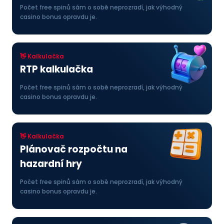
Počet free spinů sám o sobě neprozradí, jak výhodný
casino bonus opravdu je.
👋 Kalkulačka
RTP kalkulačka
Počet free spinů sám o sobě neprozradí, jak výhodný
casino bonus opravdu je.
👋 Kalkulačka
Plánovač rozpočtu na
hazardní hry
Počet free spinů sám o sobě neprozradí, jak výhodný
casino bonus opravdu je.