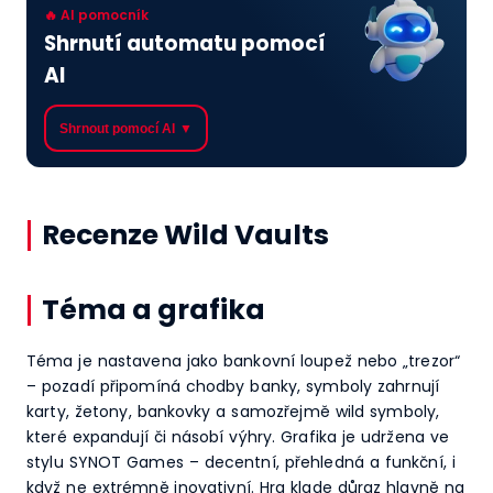
🔥 AI pomocník
Shrnutí automatu pomocí
AI
Shrnout pomocí AI
▼
Recenze Wild Vaults
Téma a grafika
Téma je nastavena jako bankovní loupež nebo „trezor“
– pozadí připomíná chodby banky, symboly zahrnují
karty, žetony, bankovky a samozřejmě wild symboly,
které expandují či násobí výhry. Grafika je udržena ve
stylu SYNOT Games – decentní, přehledná a funkční, i
když ne extrémně inovativní. Hra klade důraz hlavně na