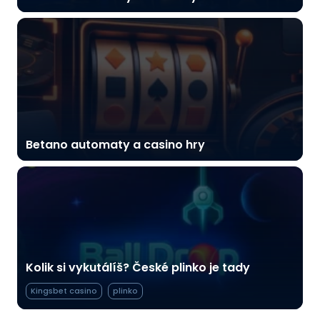
Betano automaty a casino hry
Kolik si vykutálíš? České plinko je tady
Kingsbet casino
plinko