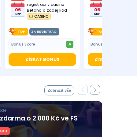
registraci v casinu
symbolů a získ
06
06
Betano a zadej kód
spiny
SRP
SRP
CASINO
TOP
ZA REGISTRACI
TOP
ZA VKL
A
Bonus Score
Bonus Score
ZÍSKAT BONUS
ZÍSKAT BONUS
Zobrazit vše
zde
zdarma o 2 000 Kč ve FS
LADU