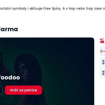
ostatní symboly i aktivuje Free Spiny. A v Hop nebo trop zase
zdarma
Voodoo
Hrát za peníze