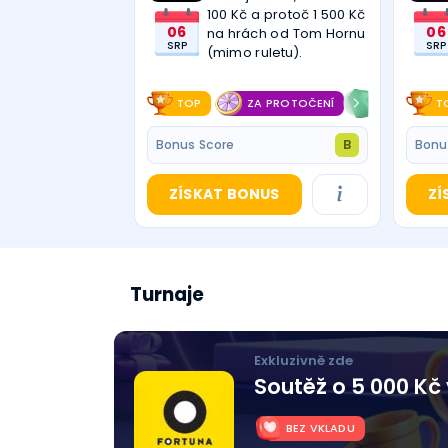
100 Kč a protoč 1 500 Kč
06
06
na hrách od Tom Hornu
SRP
SRP
(mimo ruletu).
TOP
ZA PROTOČENÍ
ZA VKLAD
T
B
Bonus Score
Bonu
ZÍSKAT BONUS
ZÍ
Turnaje
Exkluzivně zde
Soutěž o 5 000 Kč 
BEZ VKLADU