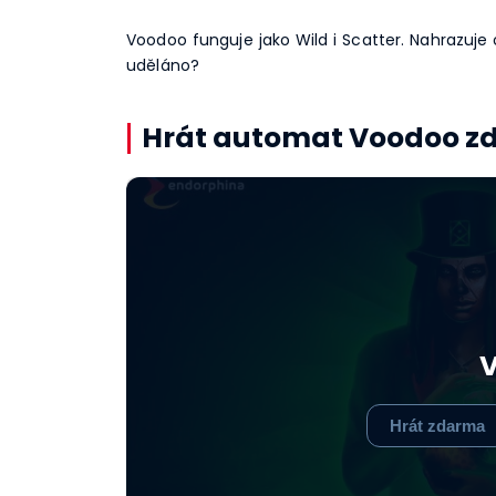
Voodoo funguje jako Wild i Scatter. Nahrazuje 
uděláno?
Hrát automat Voodoo 
Hrát zdarma