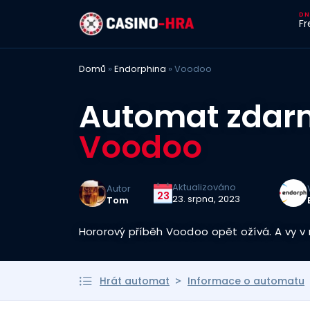
Fr
Domů
»
Endorphina
»
Voodoo
Automat zda
Voodoo
Aktualizováno
Autor
23
23. srpna, 2023
Tom
Hororový příběh Voodoo opět ožívá. A vy v 
Hrát automat
Informace o automatu