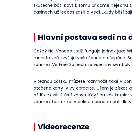
skutečně bát! Když k tomu přidáme nejednu sp
casinech už leccos zažili a vědí, „kudy běží zají
Hlavní postava sedí na d
Cože? No, Voodoo totiž funguje jednak jako Wi
monstrózně zvyšuje vaše šance na úspěch. Sca
zdarma. Ve Free Spinech se všechny symboly
Vítěznou částku můžete rozmnožit také v bonus
otočené karty. A vy obracíte. Cílem je získat 
až 10x zkusit štěstí znovu. Když na vás krupiér
zdarma, bez rizika. V online casinech pak dle 
Videorecenze