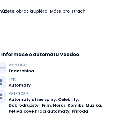
 můžete obrat krupiéra. Máte pro strach
Informace o automatu Voodoo
VÝROBCE:
Endorphina
TYP:
Automaty
KATEGORIE:
,
,
Automaty s free spiny
Celebrity
,
,
,
,
,
Dobrodružství
Film
Horor
Komiks
Muzika
,
Pětiválcové hrací automaty
Příroda