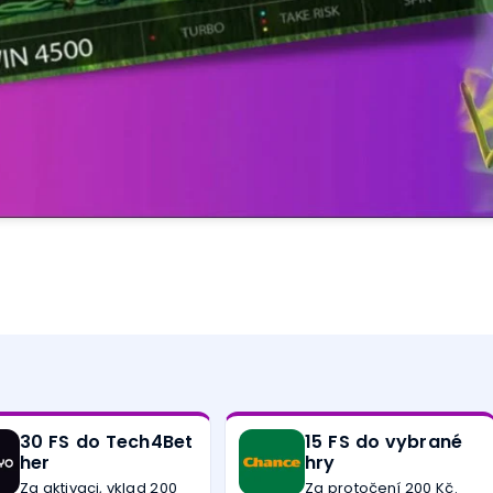
30 FS do Tech4Bet
15 FS do vybrané
her
hry
Za aktivaci, vklad 200
Za protočení 200 Kč.