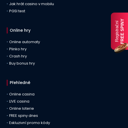
Jak hrát casino v mobilu
PGSI test
FREE SPINY
Registrační
Online hry
Online automaty
Plinko hry
Crash hry
Buy bonus hry
Přehledně
Online casina
LIVE casina
Online loterie
FREE spiny dnes
Exkluzivní promo kódy