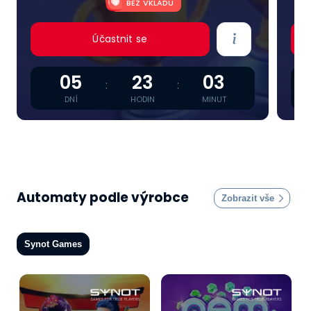
BEZ VKLADU
Účastnit se
05
23
03
:
:
DNÍ
HODIN
MINUT
Automaty podle výrobce
Zobrazit vše
Synot Games