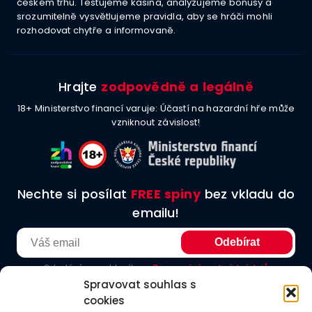
českém trhu. Testujeme kasina, analyzujeme bonusy a
srozumitelně vysvětlujeme pravidla, aby se hráči mohli
rozhodovat chytře a informovaně.
Hrajte
zodpovědně a legálně
18+ Ministerstvo financí varuje: Účastí na hazardní hře může
vzniknout závislost!
Nechte si posílat
FREE spiny
bez vkladu do
emailu!
Odesláním souhlasíte se
Zpracování osobních údajů
Spravovat souhlas s
cookies