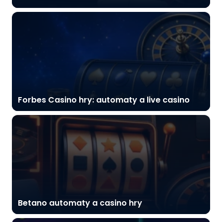
Forbes Casino hry: automaty a live casino
Betano automaty a casino hry