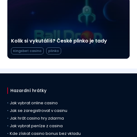
Kolik si vykutálíš? České plinko je tady
Kingsbet casino
plinko
Hazardní hrátky
Jak vybrat online casino
Jak se zaregistrovat v casinu
Jak hrát casino hry zdarma
Jak vybrat peníze z casina
Kde získat casino bonus bez vkladu