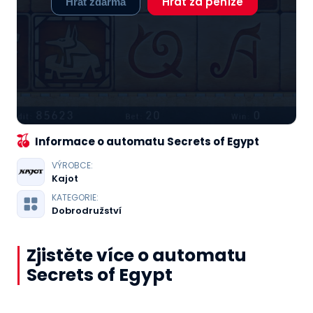
Hrát za peníze
Hrát zdarma
Informace o automatu Secrets of Egypt
VÝROBCE:
Kajot
KATEGORIE:
Dobrodružství
Zjistěte více o automatu
Secrets of Egypt