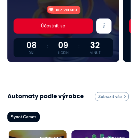
BEZ VKLADU
Účastnit se
08
09
32
:
:
DNÍ
HODIN
MINUT
Automaty podle výrobce
Zobrazit vše
Synot Games