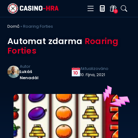
0
Domů
»
Roaring Forties
Automat zdarma
Roaring
Forties
Autor
Aktualizováno
Lukáš
10
10. října, 2021
Nenadál