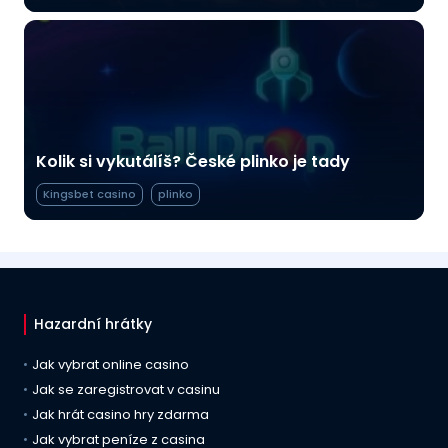
Kolik si vykutálíš? České plinko je tady
Kingsbet casino
plinko
Hazardní hrátky
Jak vybrat online casino
Jak se zaregistrovat v casinu
Jak hrát casino hry zdarma
Jak vybrat peníze z casina