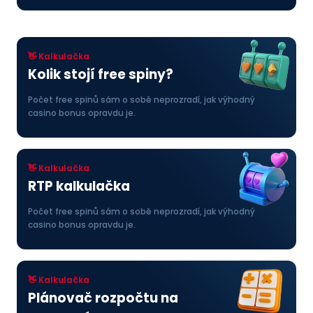
👋 Kalkulačka
Kolik stojí free spiny?
Počet free spinů sám o sobě neprozradí, jak výhodný
casino bonus opravdu je.
👋 Kalkulačka
RTP kalkulačka
Počet free spinů sám o sobě neprozradí, jak výhodný
casino bonus opravdu je.
👋 Kalkulačka
Plánovač rozpočtu na