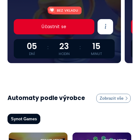
BEZ VKLADU
Účastnit se
05
23
15
:
:
DNÍ
HODIN
MINUT
Automaty podle výrobce
Zobrazit vše
Synot Games