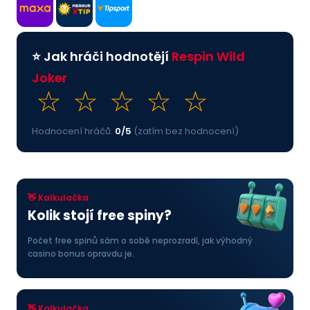
⭐ Jak hráči hodnotějí
Respin Wild
Joker
☆
☆
☆
☆
☆
Hodnocení hráčů:
0/5
(zatím bez hodnocení)
👋 Kalkulačka
Kolik stojí free spiny?
Počet free spinů sám o sobě neprozradí, jak výhodný
casino bonus opravdu je.
👋 Kalkulačka