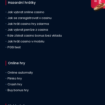
Hazardní hrátky
Jak vybrat online casino
Jak se zaregistrovat v casinu
Jak hrát casino hry zdarma
Jak vybrat peníze z casina
Kde získat casino bonus bez vkladu
Jak hrát casino v mobilu
PGSI test
Online hry
Online automaty
Plinko hry
Crash hry
Buy bonus hry