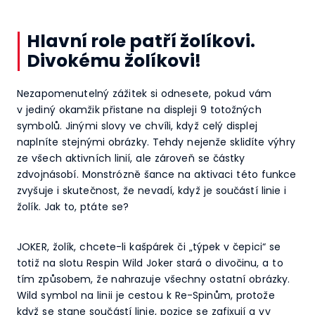
Hlavní role patří žolíkovi.
Divokému žolíkovi!
Nezapomenutelný zážitek si odnesete, pokud vám
v jediný okamžik přistane na displeji 9 totožných
symbolů. Jinými slovy ve chvíli, když celý displej
naplníte stejnými obrázky. Tehdy nejenže sklidíte výhry
ze všech aktivních linií, ale zároveň se částky
zdvojnásobí. Monstrózně šance na aktivaci této funkce
zvyšuje i skutečnost, že nevadí, když je součástí linie i
žolík. Jak to, ptáte se?
JOKER, žolík, chcete-li kašpárek či „týpek v čepici“ se
totiž na slotu Respin Wild Joker stará o divočinu, a to
tím způsobem, že nahrazuje všechny ostatní obrázky.
Wild symbol na linii je cestou k Re-Spinům, protože
když se stane součástí linie, pozice se zafixují a vy