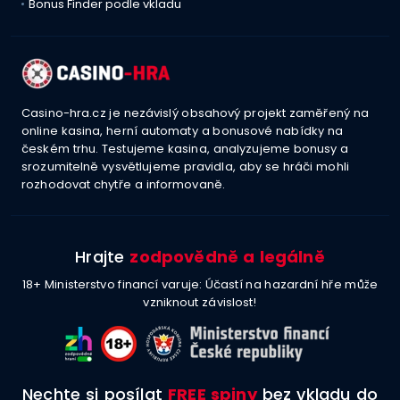
Bonus Finder podle vkladu
Casino-hra.cz je nezávislý obsahový projekt zaměřený na
online kasina, herní automaty a bonusové nabídky na
českém trhu. Testujeme kasina, analyzujeme bonusy a
srozumitelně vysvětlujeme pravidla, aby se hráči mohli
rozhodovat chytře a informovaně.
Hrajte
zodpovědně a legálně
18+ Ministerstvo financí varuje: Účastí na hazardní hře může
vzniknout závislost!
Nechte si posílat
FREE spiny
bez vkladu do