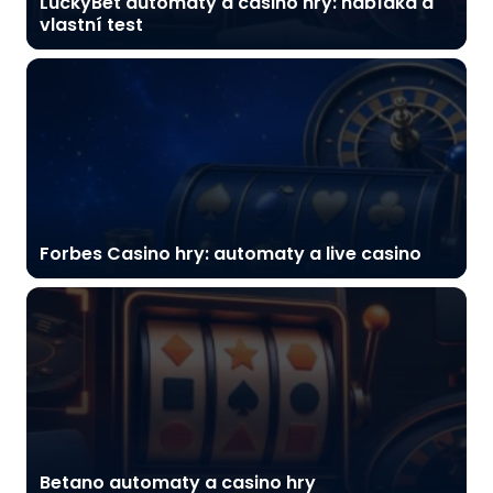
LuckyBet automaty a casino hry: nabídka a
vlastní test
Forbes Casino hry: automaty a live casino
Betano automaty a casino hry