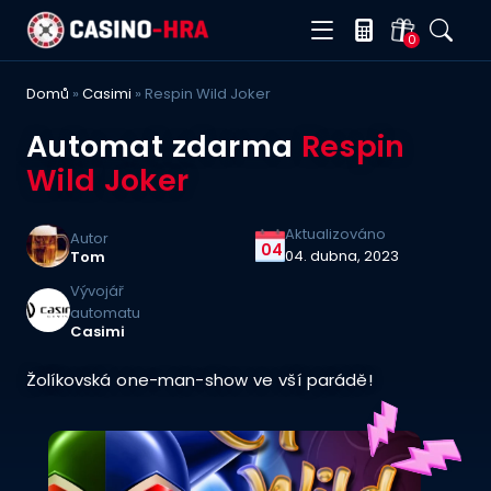
0
Domů
»
Casimi
»
Respin Wild Joker
Automat zdarma
Respin
Wild Joker
Aktualizováno
Autor
04
04. dubna, 2023
Tom
Vývojář
automatu
Casimi
Žolíkovská one-man-show ve vší parádě!