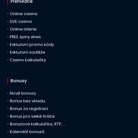
Přehledně
Online casina
LIVE casina
Online loterie
FREE spiny dnes
Exkluzivní promo kódy
Exkluzivní soutěže
Casino kalkulačky
Bonusy
Nové bonusy
Bonus bez vkladu
Bonus za registraci
Bonus pro velké hráče
Bonusová kalkulačka, RTP, …
Kalendář bonusů