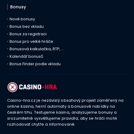
Bonusy
Nové bonusy
Bonus bez vkladu
Bonus za registraci
Bonus pro velké hráče
Bonusová kalkulačka, RTP, …
Kalendář bonusů
Bonus Finder podle vkladu
Casino-hra.cz je nezávislý obsahový projekt zaměřený na
online kasina, herní automaty a bonusové nabídky na
českém trhu. Testujeme kasina, analyzujeme bonusy a
srozumitelně vysvětlujeme pravidla, aby se hráči mohli
rozhodovat chytře a informovaně.