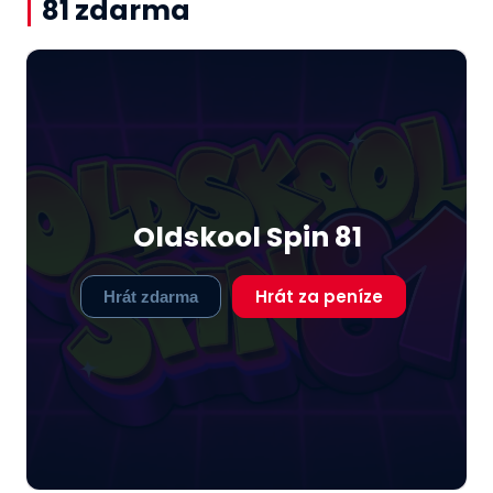
81 zdarma
Oldskool Spin 81
Hrát za peníze
Hrát zdarma