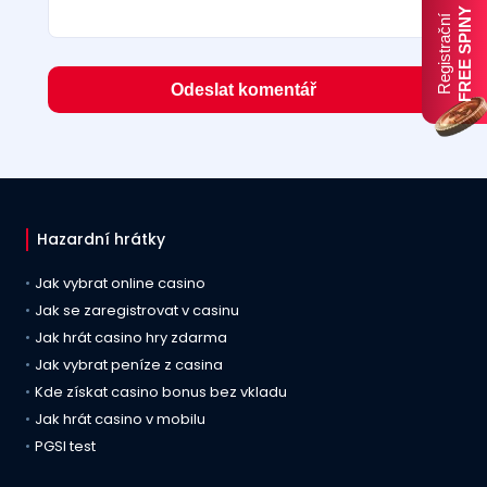
FREE SPINY
Registrační
Hazardní hrátky
Jak vybrat online casino
Jak se zaregistrovat v casinu
Jak hrát casino hry zdarma
Jak vybrat peníze z casina
Kde získat casino bonus bez vkladu
Jak hrát casino v mobilu
PGSI test