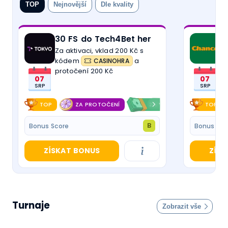
TOP
Nejnovější
Dle kvality
30 FS do Tech4Bet her
1
Za aktivaci, vklad 200 Kč s
Za protočení 200 Kč. Hraj
de
kódem
a
CASINOHRA
4 
protočení 200 Kč
07
07
SRP
SRP
TOP
ZA PROTOČENÍ
ZA VKLAD
TOP
B
Bonus Score
Bonus Sco
ZÍSKAT BONUS
ZÍSK
Turnaje
Zobrazit vše