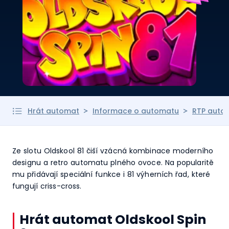
Hrát automat
Informace o automatu
RTP auto
Ze slotu Oldskool 81 čiší vzácná kombinace moderního
designu a retro automatu plného ovoce. Na popularitě
mu přidávají speciální funkce i 81 výherních řad, které
fungují criss-cross.
Hrát automat Oldskool Spin