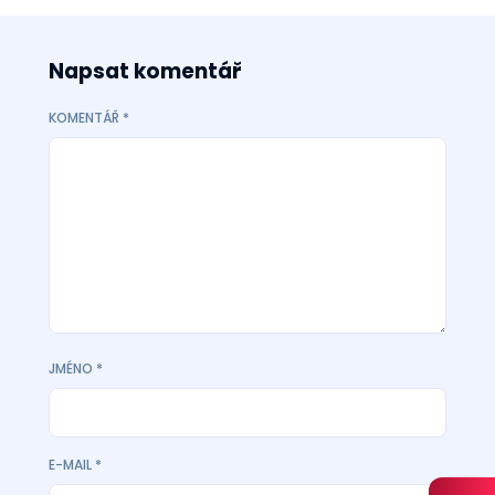
Napsat komentář
KOMENTÁŘ
*
JMÉNO
*
E-MAIL
*