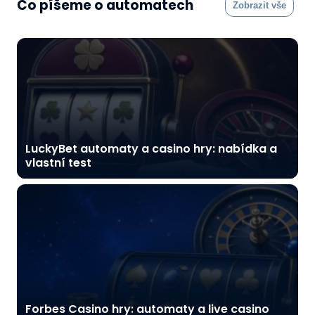
Co píšeme o automatech
Zobrazit vše
LuckyBet automaty a casino hry: nabídka a
vlastní test
Forbes Casino hry: automaty a live casino