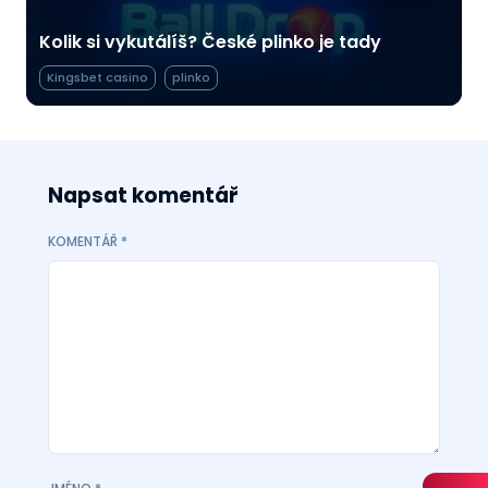
Kolik si vykutálíš? České plinko je tady
Kingsbet casino
plinko
Napsat komentář
KOMENTÁŘ
*