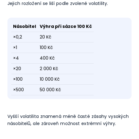
Jejich rozložení se liší podle zvolené volatility.
Násobitel
Výhra při sázce 100 Kč
×0,2
20 Kč
×1
100 Kč
×4
400 Kč
×20
2 000 Kč
×100
10 000 Kč
×500
50 000 Kč
Vyšší volatilita znamená méně časté zásahy vysokých
násobitelů, ale zároveň možnost extrémní výhry.