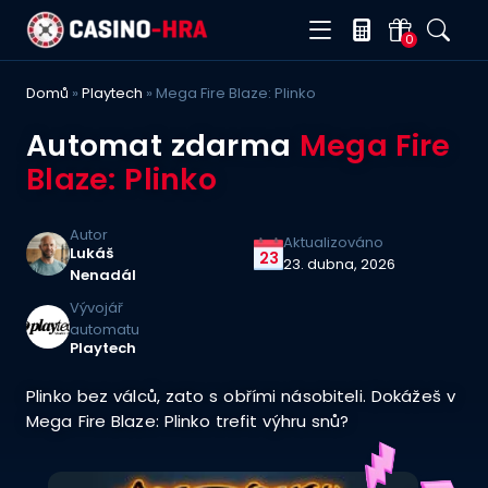
0
Domů
»
Playtech
»
Mega Fire Blaze: Plinko
Automat zdarma
Mega Fire
Blaze: Plinko
Autor
Aktualizováno
Lukáš
23
23. dubna, 2026
Nenadál
Vývojář
automatu
Playtech
Plinko bez válců, zato s obřími násobiteli. Dokážeš v
Mega Fire Blaze: Plinko trefit výhru snů?