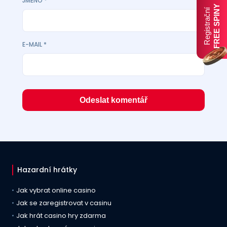
JMÉNO
*
FREE SPINY
Registrační
E-MAIL
*
Hazardní hrátky
Jak vybrat online casino
Jak se zaregistrovat v casinu
Jak hrát casino hry zdarma