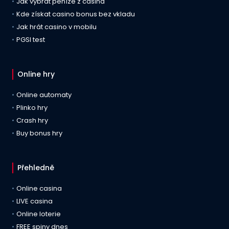
Jak vybrat peníze z casina
Kde získat casino bonus bez vkladu
Jak hrát casino v mobilu
PGSI test
Online hry
Online automaty
Plinko hry
Crash hry
Buy bonus hry
Přehledně
Online casina
LIVE casina
Online loterie
FREE spiny dnes