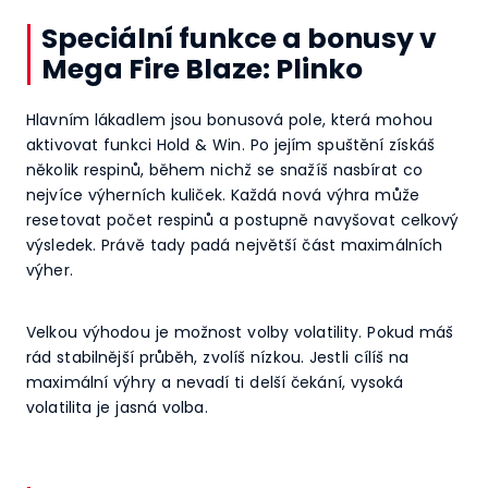
Speciální funkce a bonusy v
Mega Fire Blaze: Plinko
Hlavním lákadlem jsou bonusová pole, která mohou
aktivovat funkci Hold & Win. Po jejím spuštění získáš
několik respinů, během nichž se snažíš nasbírat co
nejvíce výherních kuliček. Každá nová výhra může
resetovat počet respinů a postupně navyšovat celkový
výsledek. Právě tady padá největší část maximálních
výher.
Velkou výhodou je možnost volby volatility. Pokud máš
rád stabilnější průběh, zvolíš nízkou. Jestli cílíš na
maximální výhry a nevadí ti delší čekání, vysoká
volatilita je jasná volba.