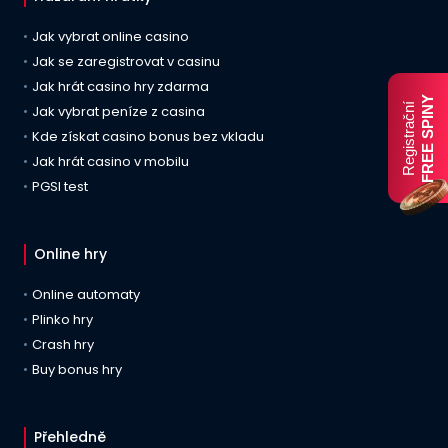
Jak vybrat online casino
Jak se zaregistrovat v casinu
Jak hrát casino hry zdarma
FREE SPINY
Registrační
Jak vybrat peníze z casina
Kde získat casino bonus bez vkladu
Jak hrát casino v mobilu
PGSI test
Online hry
Online automaty
Plinko hry
Crash hry
Buy bonus hry
Přehledně