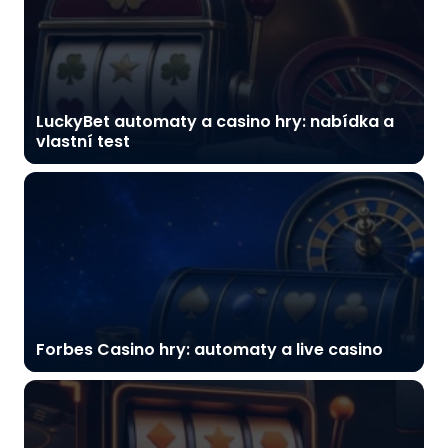
LuckyBet automaty a casino hry: nabídka a
vlastní test
Forbes Casino hry: automaty a live casino