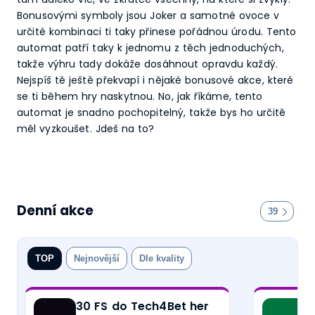
Bonusovými symboly jsou Joker a samotné ovoce v
určité kombinaci ti taky přinese pořádnou úrodu. Tento
automat patří taky k jednomu z těch jednoduchých,
takže výhru tady dokáže dosáhnout opravdu každý.
Nejspíš tě ještě překvapí i nějaké bonusové akce, které
se ti během hry naskytnou. No, jak říkáme, tento
automat je snadno pochopitelný, takže bys ho určitě
měl vyzkoušet. Jdeš na to?
Denní akce
39
TOP
Nejnovější
Dle kvality
30 FS do Tech4Bet her
1