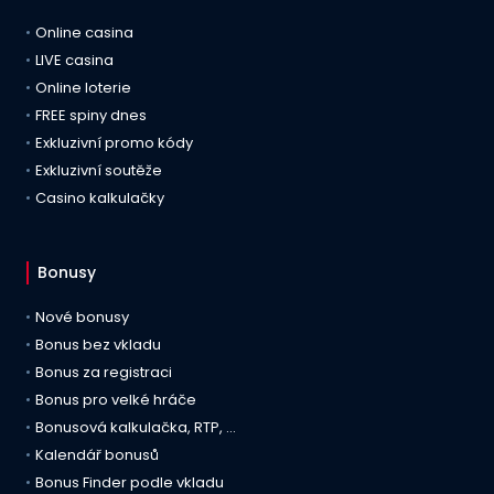
Online casina
LIVE casina
Online loterie
FREE spiny dnes
Exkluzivní promo kódy
Exkluzivní soutěže
Casino kalkulačky
Bonusy
Nové bonusy
Bonus bez vkladu
Bonus za registraci
Bonus pro velké hráče
Bonusová kalkulačka, RTP, …
Kalendář bonusů
Bonus Finder podle vkladu