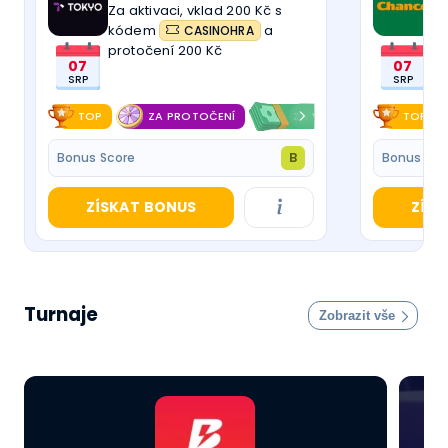
Za aktivaci, vklad 200 Kč s
Za protočení 200 Kč. Hraj
de
kódem
a
CASINOHRA
4 
protočení 200 Kč
07
07
SRP
SRP
TOP
ZA PROTOČENÍ
ZA VKLAD
TOP
B
Bonus Score
Bonus Sco
ZÍSKAT BONUS
ZÍSK
Turnaje
Zobrazit vše