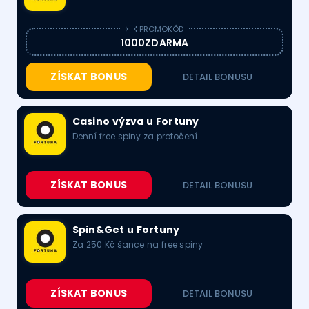
Viktor1994
(účet uzavřen)
500 Kč
PROMOKÓD
1000ZDARMA
Radim1742
500 Kč
ZÍSKAT BONUS
DETAIL BONUSU
11. miamiriamkah
Casino výzva u Fortuny
12. Tomik47
Denní free spiny za protočení
13. Valina995
ZÍSKAT BONUS
DETAIL BONUSU
14. nsmtey
15. Darina201888
Spin&Get u Fortuny
Za 250 Kč šance na free spiny
16. Bojo27
17. Maruska516
ZÍSKAT BONUS
DETAIL BONUSU