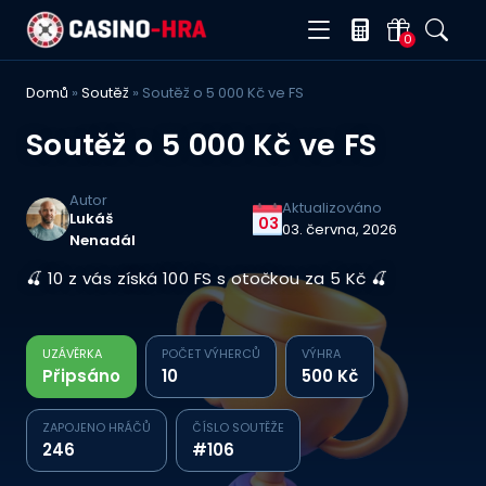
0
Domů
»
Soutěž
»
Soutěž o 5 000 Kč ve FS
Soutěž o 5 000 Kč ve FS
Autor
Aktualizováno
Lukáš
03
03. června, 2026
Nenadál
🍒 10 z vás získá 100 FS s otočkou za 5 Kč 🍒
UZÁVĚRKA
POČET VÝHERCŮ
VÝHRA
Připsáno
10
500 Kč
ZAPOJENO HRÁČŮ
ČÍSLO SOUTĚŽE
246
#106