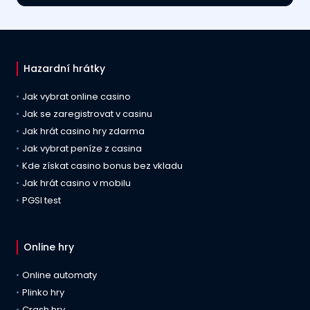
18. ollbrian
19. kresvit1
Hazardní hrátky
20. ANOMISKA
Jak vybrat online casino
21. adunka1504
Jak se zaregistrovat v casinu
Jak hrát casino hry zdarma
22. Davideeq1
Jak vybrat peníze z casina
23. tijebe360
Kde získat casino bonus bez vkladu
Jak hrát casino v mobilu
24. davotyvole
PGSI test
25. jiga87
Online hry
26. PanVoda
Online automaty
27. Zuzka1993
Plinko hry
Crash hry