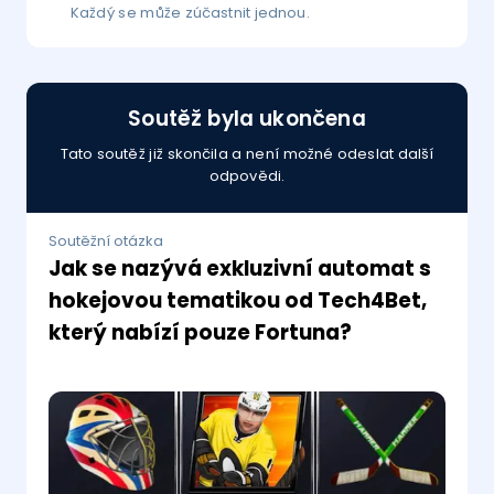
Každý se může zúčastnit jednou.
Soutěž byla ukončena
Tato soutěž již skončila a není možné odeslat další
odpovědi.
Soutěžní otázka
Jak se nazývá exkluzivní automat s
hokejovou tematikou od Tech4Bet,
který nabízí pouze Fortuna?