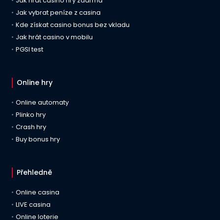
Jak hrát casino hry zdarma
Jak vybrat peníze z casina
Kde získat casino bonus bez vkladu
Jak hrát casino v mobilu
PGSI test
Online hry
Online automaty
Plinko hry
Crash hry
Buy bonus hry
Přehledně
Online casina
LIVE casina
Online loterie