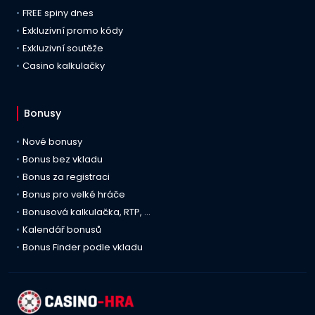
FREE spiny dnes
Exkluzivní promo kódy
Exkluzivní soutěže
Casino kalkulačky
Bonusy
Nové bonusy
Bonus bez vkladu
Bonus za registraci
Bonus pro velké hráče
Bonusová kalkulačka, RTP, …
Kalendář bonusů
Bonus Finder podle vkladu