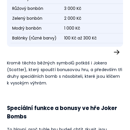
Růžový bonbón
3 000 Kč
Zelený bonbón
2 000 Kč
Modrý bonbón
1 000 Kč
Balónky (různé barvy)
100 Kč až 300 Kč
→
Kromě těchto běžných symbolů potkáš i Jokera
(Scatter), který spouští bonusovou hru, a především tři
druhy speciálních bomb s násobiteli, které jsou klíčem
k vysokým výhrám.
Speciální funkce a bonusy ve hře Joker
Bombs
To hlavní, proč tuhle hru budeš chtít zkusit, jsou