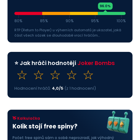
96.0%
80%
85%
90%
95%
100%
RTP (Return to Player) u výherních automatů je ukazatel, jaká
část všech sázek se dlouhodobě vrací hráčům…
⭐ Jak hráči hodnotějí
Joker Bombs
☆
☆
☆
☆
☆
Hodnocení hráčů:
4,0/5
(z 1 hodnocení)
👋 Kalkulačka
Kolik stojí free spiny?
Počet free spinů sám o sobě neprozradí, jak výhodný