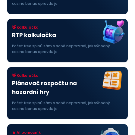
casino bonus opravdu je.
👋 Kalkulačka
RTP kalkulačka
Počet free spinů sám o sobě neprozradí, jak výhodný
casino bonus opravdu je.
👋 Kalkulačka
Plánovač rozpočtu na
hazardní hry
Počet free spinů sám o sobě neprozradí, jak výhodný
casino bonus opravdu je.
🔥 AI pomocník