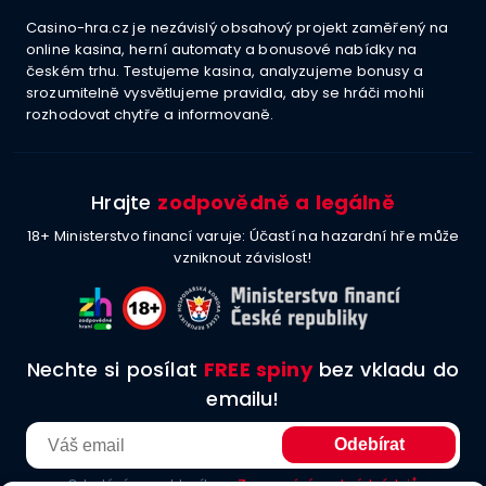
Casino-hra.cz je nezávislý obsahový projekt zaměřený na
online kasina, herní automaty a bonusové nabídky na
českém trhu. Testujeme kasina, analyzujeme bonusy a
srozumitelně vysvětlujeme pravidla, aby se hráči mohli
rozhodovat chytře a informovaně.
Hrajte
zodpovědně a legálně
18+ Ministerstvo financí varuje: Účastí na hazardní hře může
vzniknout závislost!
Nechte si posílat
FREE spiny
bez vkladu do
emailu!
Odesláním souhlasíte se
Zpracování osobních údajů