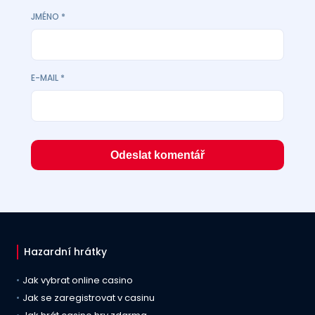
JMÉNO
*
E-MAIL
*
Hazardní hrátky
Jak vybrat online casino
Jak se zaregistrovat v casinu