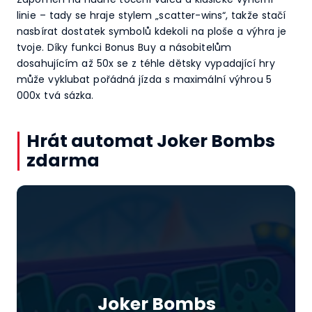
linie – tady se hraje stylem „scatter-wins“, takže stačí
nasbírat dostatek symbolů kdekoli na ploše a výhra je
tvoje. Díky funkci Bonus Buy a násobitelům
dosahujícím až 50x se z téhle dětsky vypadající hry
může vyklubat pořádná jízda s maximální výhrou 5
000x tvá sázka.
Hrát automat Joker Bombs
zdarma
Joker Bombs