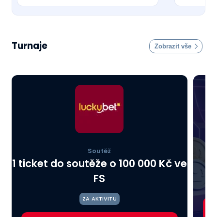
Turnaje
Zobrazit vše
Soutěž
1 ticket do soutěže o 100 000 Kč ve
FS
ZA AKTIVITU