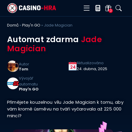
0
Domů
»
Play'n GO
»
Jade Magician
Automat zdarma
Jade
Magician
Aktualizováno
Autor
24
24. dubna, 2025
Tom
Vývojář
automatu
Play'n GO
Přimějete kouzelnou vílu Jade Magician k tomu, aby
vám kromě úsměvu na tváři vyčarovala až 225 000
mincí?