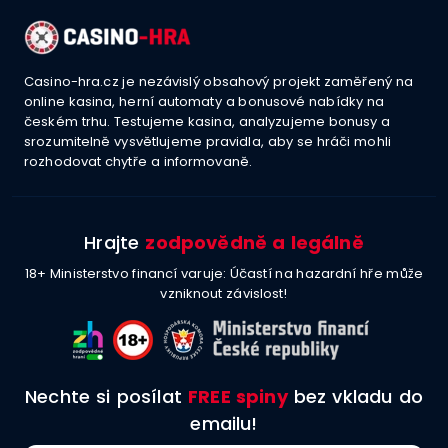
Casino-hra.cz je nezávislý obsahový projekt zaměřený na
online kasina, herní automaty a bonusové nabídky na
českém trhu. Testujeme kasina, analyzujeme bonusy a
srozumitelně vysvětlujeme pravidla, aby se hráči mohli
rozhodovat chytře a informovaně.
Hrajte
zodpovědně a legálně
18+ Ministerstvo financí varuje: Účastí na hazardní hře může
vzniknout závislost!
Nechte si posílat
FREE spiny
bez vkladu do
emailu!