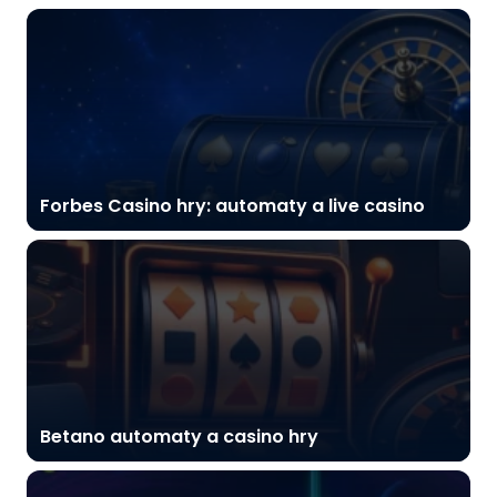
Forbes Casino hry: automaty a live casino
Betano automaty a casino hry