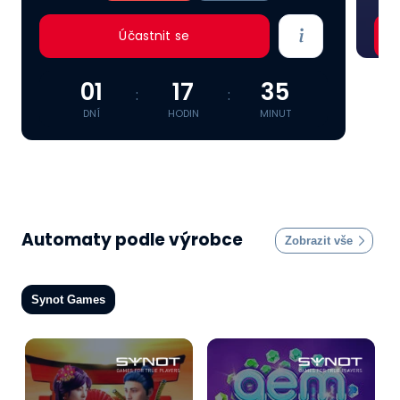
Účastnit se
01
17
35
:
:
DNÍ
HODIN
MINUT
Automaty podle výrobce
Zobrazit vše
Synot Games