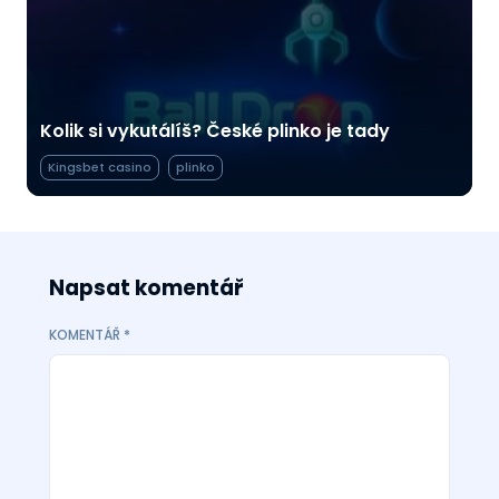
Kolik si vykutálíš? České plinko je tady
Kingsbet casino
plinko
Napsat komentář
KOMENTÁŘ
*