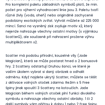
Pro kompletní paletu základních symbolů platí, že min.
počet pro výherní vyhodnocení linie jsou 3. Paletu tvoří
různé živly (voda, oheň) nebo originálně zachycené
podobizny exotických zvířat. Vyhrát můžete až 225 000
mincí. Šanci na vysněný zisk zvyšuje motiv x2, který
nejenže nahrazuje všechny ostatní motivy (s výjimkou
Scatterů), ale současně při nahrazení prožene výhru
multiplikátorem x2.
Scatter má podobu přírodní, kouzelné víly (Jade
Magician), která se může postarat hned o 2 bonusové
hry. 2 Scattery odstartují Druhou šanci, ve které je
vaším úkolem vybrat si daný obrázek a odhalit
odměnu. Když najdete ukrytý Scatter, můžete se těšit
z aktivace volných otoček zdarma. Režim s 5 Free
Spiny jinak spouští 3 Scattery na kotoučích. Jade
Magician během volných otoček plní funkci divokého
symbolu a nahrazuje všechny ostatní obrázky. 1 či 2
další symboly vám přičtou k dobru 1 nebo 2 Free Spiny,