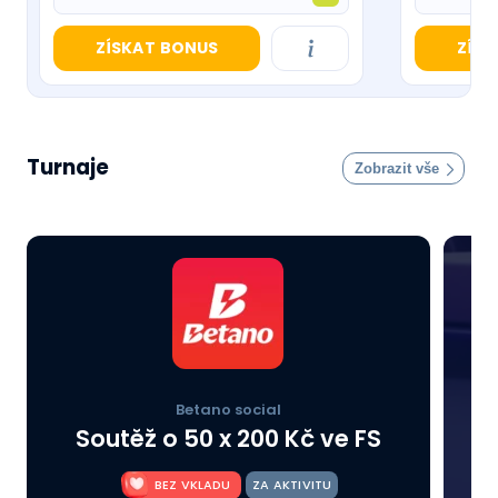
ZÍSKAT BONUS
ZÍSK
Turnaje
Zobrazit vše
Betano social
Soutěž o 50 x 200 Kč ve FS
P
BEZ VKLADU
ZA AKTIVITU