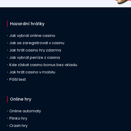
Hazardní hrátky
Jak vybrat online casino
Jak se zaregistrovat v casinu
Jak hrát casino hry zdarma
Jak vybrat peníze z casina
Kde získat casino bonus bez vkladu
Jak hrát casino v mobilu
PGSI test
Online hry
Online automaty
Plinko hry
Crash hry