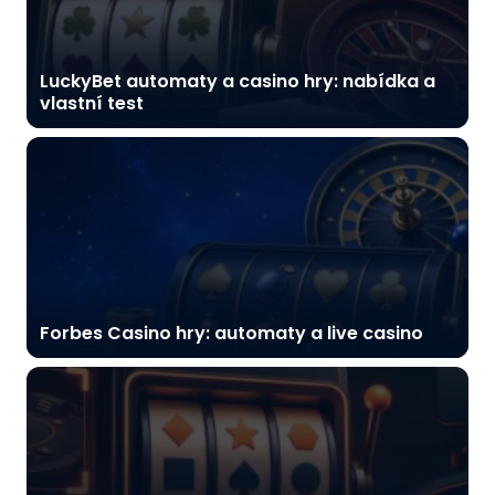
LuckyBet automaty a casino hry: nabídka a
vlastní test
Forbes Casino hry: automaty a live casino