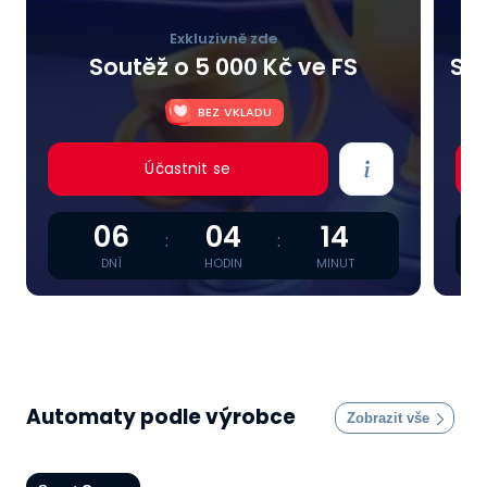
Exkluzivně zde
Soutěž o 5 000 Kč ve FS
Sou
BEZ VKLADU
Účastnit se
06
04
14
:
:
DNÍ
HODIN
MINUT
Automaty podle výrobce
Zobrazit vše