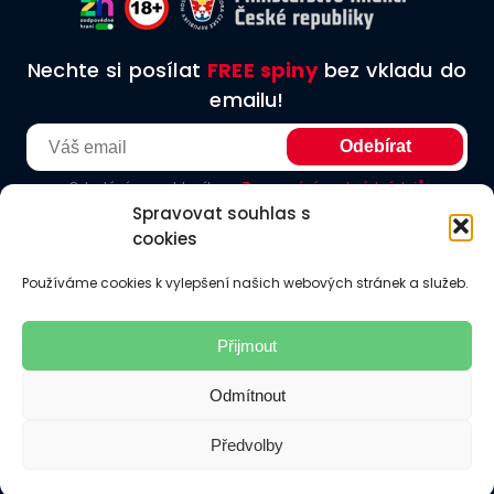
Nechte si posílat
FREE spiny
bez vkladu do
emailu!
Odesláním souhlasíte se
Zpracování osobních údajů
Spravovat souhlas s
cookies
O nás
Podmínky užití
Etické principy
Redakční zásady
Používáme cookies k vylepšení našich webových stránek a služeb.
Jak hodnotíme
Odkazy
Kontakt
Přijmout
Odmítnout
Provozování hazardních her v České republice upravuje zákon
č.
186/2016 Sb.
Účast je povolena pouze osobám starším 18 let. Tento
Předvolby
web obsahuje affiliate odkazy, za registrace či vklady přes ně můžeme
získat provizi, která však neovlivňuje naše
hodnocení ani recenze
.