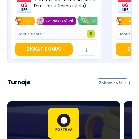
pr
06
06
Tom Hornu (mimo ruletu).
SRP
SRP
TOP
ZA PROTOČENÍ
ZA VKLAD
TOP
B
Bonus Score
Bonus Sco
ZÍSKAT BONUS
ZÍSK
Turnaje
Zobrazit vše