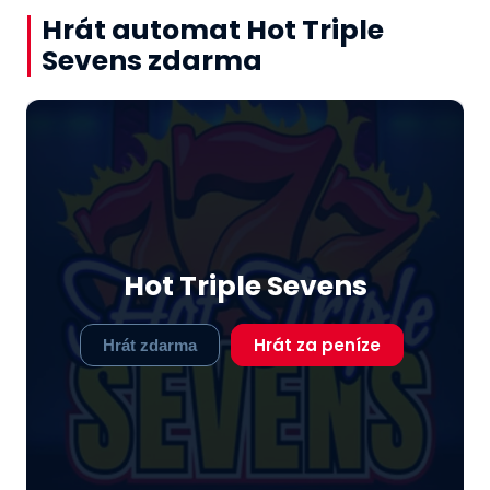
Hrát automat Hot Triple
Sevens zdarma
Hot Triple Sevens
Hrát za peníze
Hrát zdarma