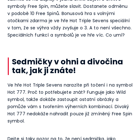
symboly Free Spin, můžete slavit. Dostanete odměnu
v podobě 10 Free Spinů. Bonusová hra s volnými
otočkami zdarma je ve hře Hot Triple Sevens speciální
v tom, že se výhra vždy zvyšuje o 3. A to není všechno.
Speciálních funkcí a symbolů je ve hře víc. Co umí?
Sedmičky v ohni a divočina
tak, jak ji znáte!
Ve hře Hot Triple Sevens narazíte při točení i na symbol
Hot 777. Proč to potřebujete znát? Funguje jako Wild
symbol, takže dokáže zastoupit ostatní obrázky a
pomůže vám s tvořením výherních kombinací. Divoký
Hot 777 nedokáže nahradit pouze již zmíněný Free Spin
symbol.
Dejte si taky pozor na to, že není sedmička, jako