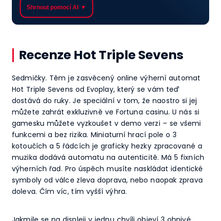
Shrnout pomocí AI
▼
Recenze Hot Triple Sevens
Sedmičky. Těm je zasvěcený online výherní automat
Hot Triple Sevens od Evoplay, který se vám teď
dostává do ruky. Je speciální v tom, že naostro si jej
můžete zahrát exkluzivně ve Fortuna casinu. U nás si
gamesku můžete vyzkoušet v demo verzi – se všemi
funkcemi a bez rizika. Miniaturní hrací pole o 3
kotoučích a 5 řádcích je graficky hezky zpracované a
muzika dodává automatu na autenticitě. Má 5 fixních
výherních řad. Pro úspěch musíte naskládat identické
symboly od válce zleva doprava, nebo naopak zprava
doleva. Čím víc, tím vyšší výhra.
Jakmile se na displeji v jednu chvíli objeví 3 ohnivé