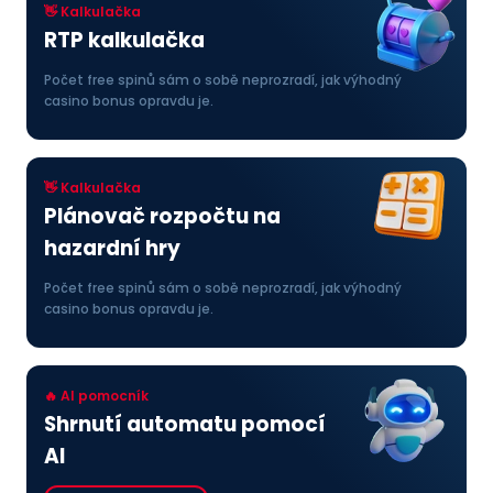
👋 Kalkulačka
RTP kalkulačka
Počet free spinů sám o sobě neprozradí, jak výhodný
casino bonus opravdu je.
👋 Kalkulačka
Plánovač rozpočtu na
hazardní hry
Počet free spinů sám o sobě neprozradí, jak výhodný
casino bonus opravdu je.
🔥 AI pomocník
Shrnutí automatu pomocí
AI