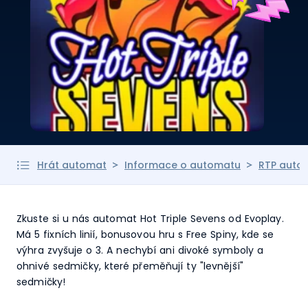
Hrát automat
Informace o automatu
RTP auto
Zkuste si u nás automat Hot Triple Sevens od Evoplay.
Má 5 fixních linií, bonusovou hru s Free Spiny, kde se
výhra zvyšuje o 3. A nechybí ani divoké symboly a
ohnivé sedmičky, které přeměňují ty "levnější"
sedmičky!