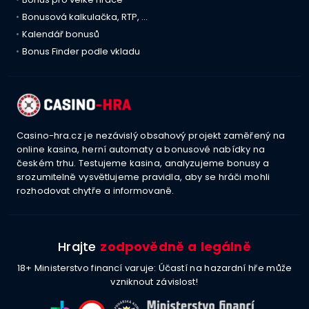
Bonusová kalkulačka, RTP, …
Kalendář bonusů
Bonus Finder podle vkladu
Casino-hra.cz je nezávislý obsahový projekt zaměřený na
online kasina, herní automaty a bonusové nabídky na
českém trhu. Testujeme kasina, analyzujeme bonusy a
srozumitelně vysvětlujeme pravidla, aby se hráči mohli
rozhodovat chytře a informovaně.
Hrajte
zodpovědně a legálně
18+ Ministerstvo financí varuje: Účastí na hazardní hře může
vzniknout závislost!