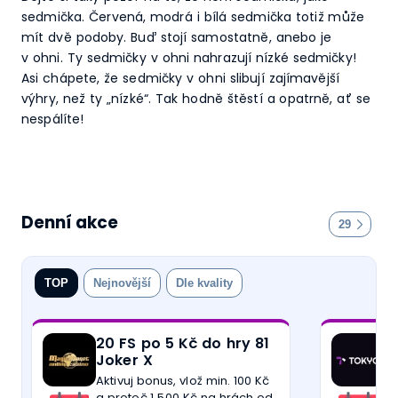
sedmička. Červená, modrá i bílá sedmička totiž může
mít dvě podoby. Buď stojí samostatně, anebo je
v ohni. Ty sedmičky v ohni nahrazují nízké sedmičky!
Asi chápete, že sedmičky v ohni slibují zajímavější
výhry, než ty „nízké“. Tak hodně štěstí a opatrně, ať se
nespálíte!
Denní akce
29
TOP
Nejnovější
Dle kvality
20 FS po 5 Kč do hry 81
3
Joker X
Za aktivaci, vklad 200 Kč s
Aktivuj bonus, vlož min. 100 Kč
k
a protoč 1 500 Kč na hrách od