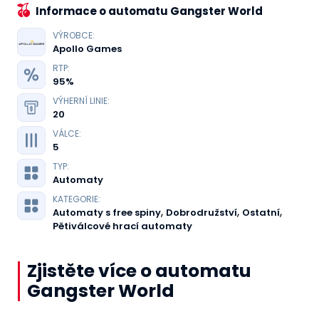
Informace o automatu Gangster World
VÝROBCE:
Apollo Games
RTP:
95%
VÝHERNÍ LINIE:
20
VÁLCE:
5
TYP:
Automaty
KATEGORIE:
,
,
,
Automaty s free spiny
Dobrodružství
Ostatní
Pětiválcové hrací automaty
Zjistěte více o automatu
Gangster World