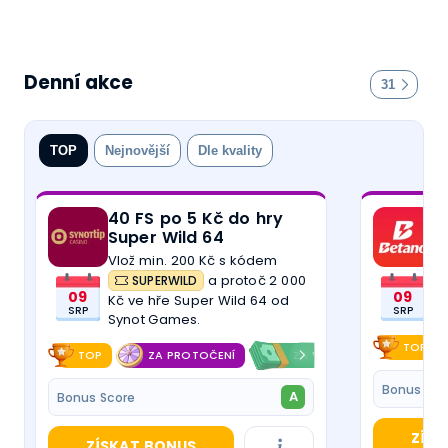
Denní akce
31
TOP
Nejnovější
Dle kvality
40 FS po 5 Kč do hry
1
Super Wild 64
T
Vlož min. 200 Kč s kódem
Vyzvedni si volné točky v
Ha
a protoč 2 000
SUPERWILD
09
09
Kč ve hře Super Wild 64 od
SRP
SRP
Synot Games.
TOP
TOP
ZA PROTOČENÍ
ZA VKLAD
Bonus Sco
A
Bonus Score
ZÍSK
ZÍSKAT BONUS