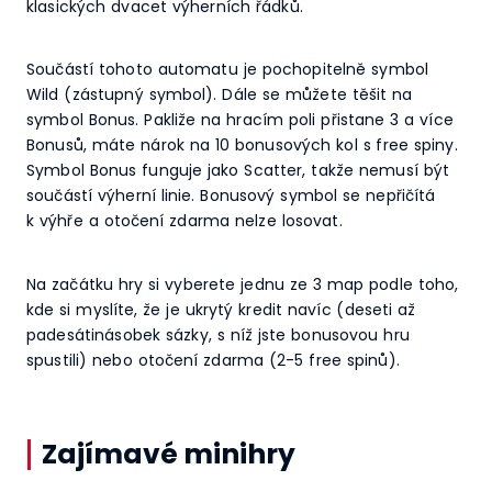
klasických dvacet výherních řádků.
Součástí tohoto automatu je pochopitelně symbol
Wild (zástupný symbol). Dále se můžete těšit na
symbol Bonus. Pakliže na hracím poli přistane 3 a více
Bonusů, máte nárok na 10 bonusových kol s free spiny.
Symbol Bonus funguje jako Scatter, takže nemusí být
součástí výherní linie. Bonusový symbol se nepřičítá
k výhře a otočení zdarma nelze losovat.
Na začátku hry si vyberete jednu ze 3 map podle toho,
kde si myslíte, že je ukrytý kredit navíc (deseti až
padesátinásobek sázky, s níž jste bonusovou hru
spustili) nebo otočení zdarma (2-5 free spinů).
Zajímavé minihry