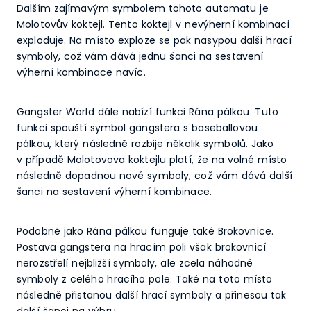
Dalším zajímavým symbolem tohoto automatu je
Molotovův koktejl. Tento koktejl v nevýherní kombinaci
exploduje. Na místo exploze se pak nasypou další hrací
symboly, což vám dává jednu šanci na sestavení
výherní kombinace navíc.
Gangster World dále nabízí funkci Rána pálkou. Tuto
funkci spouští symbol gangstera s baseballovou
pálkou, který následně rozbije několik symbolů. Jako
v případě Molotovova koktejlu platí, že na volné místo
následně dopadnou nové symboly, což vám dává další
šanci na sestavení výherní kombinace.
Podobně jako Rána pálkou funguje také Brokovnice.
Postava gangstera na hracím poli však brokovnicí
nerozstřelí nejbližší symboly, ale zcela náhodné
symboly z celého hracího pole. Také na toto místo
následně přistanou další hrací symboly a přinesou tak