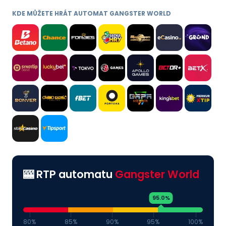
KDE MŮŽETE HRÁT AUTOMAT GANGSTER WORLD
🎰 RTP automatu
Gangster World
95.0%
80%
85%
90%
95%
100%