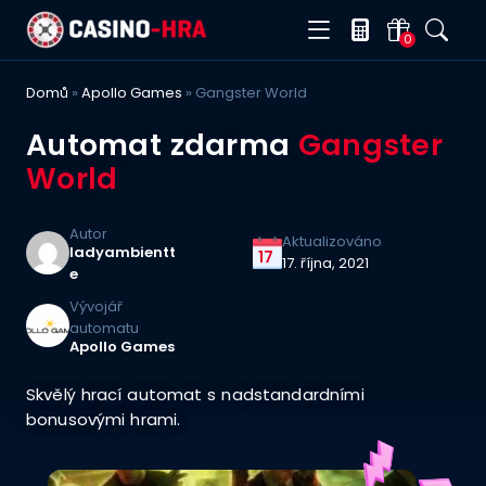
0
Domů
»
Apollo Games
»
Gangster World
Automat zdarma
Gangster
World
Autor
Aktualizováno
ladyambientt
17
17. října, 2021
e
Vývojář
automatu
Apollo Games
Skvělý hrací automat s nadstandardními
bonusovými hrami.