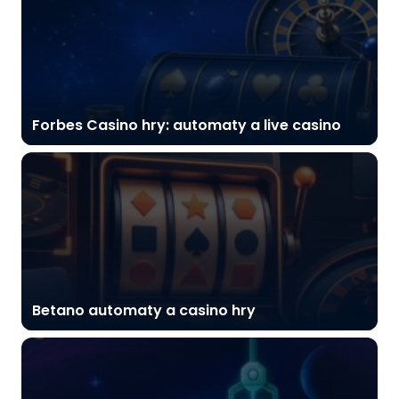
Forbes Casino hry: automaty a live casino
Betano automaty a casino hry