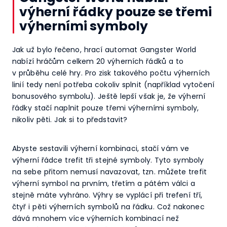
výherní řádky pouze se třemi
výherními symboly
Jak už bylo řečeno, hrací automat Gangster World
nabízí hráčům celkem 20 výherních řádků a to
v průběhu celé hry. Pro zisk takového počtu výherních
linií tedy není potřeba cokoliv splnit (například vytočení
bonusového symbolu). Ještě lepší však je, že výherní
řádky stačí naplnit pouze třemi výherními symboly,
nikoliv pěti. Jak si to představit?
Abyste sestavili výherní kombinaci, stačí vám ve
výherní řádce trefit tři stejné symboly. Tyto symboly
na sebe přitom nemusí navazovat, tzn. můžete trefit
výherní symbol na prvním, třetím a pátém válci a
stejně máte vyhráno. Výhry se vyplácí při trefení tří,
čtyř i pěti výherních symbolů na řádku. Což nakonec
dává mnohem více výherních kombinací než