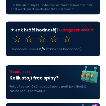
RTP (Return to Player) u výherních automatů je ukazatel, jaká
část všech sázek se dlouhodobě vrací hráčům…
⭐ Jak hráči hodnotějí
Gangster World
☆
☆
☆
☆
☆
Hodnocení hráčů:
0/5
(zatím bez hodnocení)
👋 Kalkulačka
Kolik stojí free spiny?
Počet free spinů sám o sobě neprozradí, jak výhodný
casino bonus opravdu je.