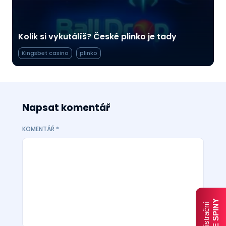
Kolik si vykutálíš? České plinko je tady
Kingsbet casino
plinko
Napsat komentář
KOMENTÁŘ
*
FREE SPINY
Registrační