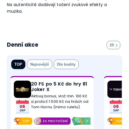
Na autenticitě dodávají točení zvukové efekty a
muzika.
Denní akce
29
TOP
Nejnovější
Dle kvality
20 FS po 5 Kč do hry 81
3
Joker X
Za aktivaci, vklad 200 Kč s
Aktivuj bonus, vlož min. 100 Kč
k
a protoč 1 500 Kč na hrách od
pr
06
06
Tom Hornu (mimo ruletu).
SRP
SRP
TOP
ZA PROTOČENÍ
ZA VKLAD
TOP