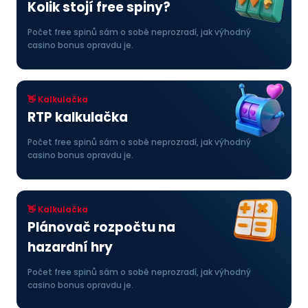
Kolik stojí free spiny?
Počet free spinů sám o sobě neprozradí, jak výhodný
casino bonus opravdu je.
👋 Kalkulačka
RTP kalkulačka
Počet free spinů sám o sobě neprozradí, jak výhodný
casino bonus opravdu je.
👋 Kalkulačka
Plánovač rozpočtu na
hazardní hry
Počet free spinů sám o sobě neprozradí, jak výhodný
casino bonus opravdu je.