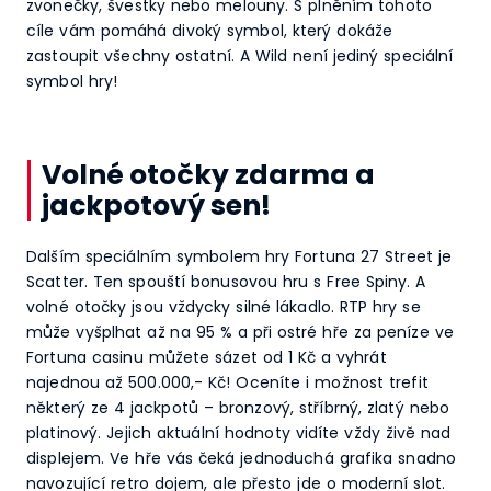
zvonečky, švestky nebo melouny. S plněním tohoto
cíle vám pomáhá divoký symbol, který dokáže
zastoupit všechny ostatní. A Wild není jediný speciální
symbol hry!
Volné otočky zdarma a
jackpotový sen!
Dalším speciálním symbolem hry Fortuna 27 Street je
Scatter. Ten spouští bonusovou hru s Free Spiny. A
volné otočky jsou vždycky silné lákadlo. RTP hry se
může vyšplhat až na 95 % a při ostré hře za peníze ve
Fortuna casinu můžete sázet od 1 Kč a vyhrát
najednou až 500.000,- Kč! Oceníte i možnost trefit
některý ze 4 jackpotů – bronzový, stříbrný, zlatý nebo
platinový. Jejich aktuální hodnoty vidíte vždy živě nad
displejem. Ve hře vás čeká jednoduchá grafika snadno
navozující retro dojem, ale přesto jde o moderní slot.