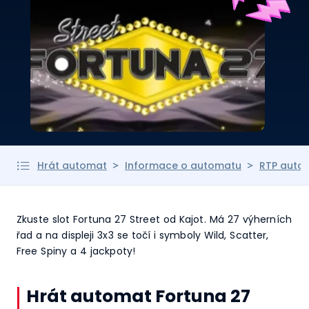
Hrát automat
Informace o automatu
RTP auto
Zkuste slot Fortuna 27 Street od Kajot. Má 27 výherních
řad a na displeji 3x3 se točí i symboly Wild, Scatter,
Free Spiny a 4 jackpoty!
Hrát automat Fortuna 27