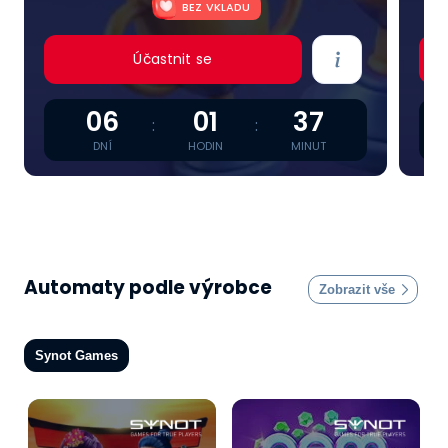
BEZ VKLADU
Účastnit se
06
01
37
:
:
DNÍ
HODIN
MINUT
Automaty podle výrobce
Zobrazit vše
Synot Games