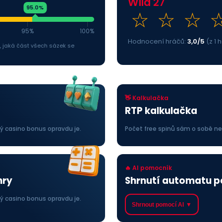
Wild 27
95.0%
☆
☆
☆
95%
100%
Hodnocení hráčů:
3,0/5
(z 1
l, jaká část všech sázek se
👋 Kalkulačka
RTP kalkulačka
ý casino bonus opravdu je.
Počet free spinů sám o sobě ne
🔥 AI pomocník
hry
Shrnutí automatu p
ý casino bonus opravdu je.
Shrnout pomocí AI
▼