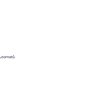
 automatů