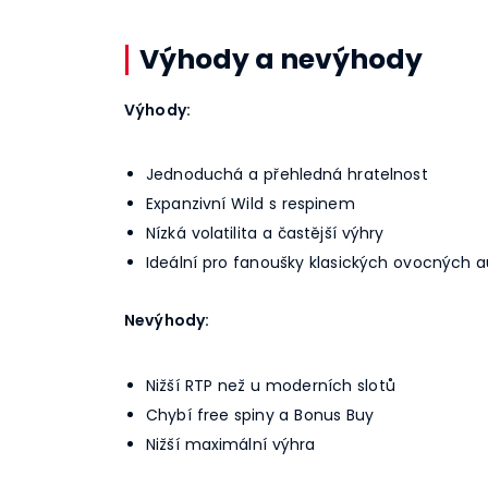
Výhody a nevýhody
Výhody:
Jednoduchá a přehledná hratelnost
Expanzivní Wild s respinem
Nízká volatilita a častější výhry
Ideální pro fanoušky klasických ovocných
Nevýhody:
Nižší RTP než u moderních slotů
Chybí free spiny a Bonus Buy
Nižší maximální výhra