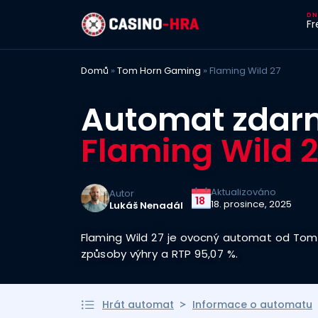
Fr
Domů
»
Tom Horn Gaming
»
Flaming Wild 27
Automat zda
Flaming Wild 
Aktualizováno
Autor
18
18. prosince, 2025
Lukáš Nenadál
Flaming Wild 27 je ovocný automat od Tom 
způsoby výhry a RTP 95,07 %.
Hrát automat
Informace o automatu