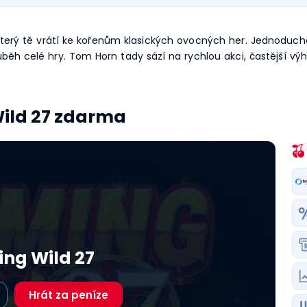
který tě vrátí ke kořenům klasických ovocných her. Jednoduch
ůběh celé hry. Tom Horn tady sází na rychlou akci, častější vý
ild 27 zdarma
ng Wild 27
Hrát za peníze