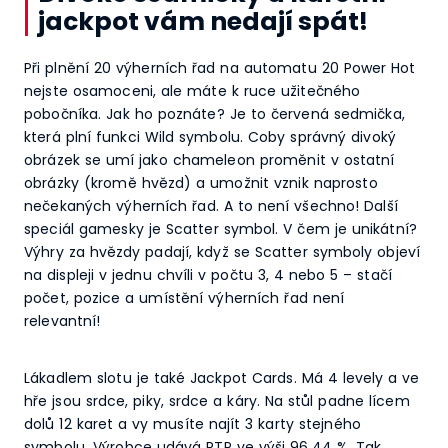
jackpot vám nedají spát!
Při plnění 20 výherních řad na automatu 20 Power Hot
nejste osamoceni, ale máte k ruce užitečného
pobočníka. Jak ho poznáte? Je to červená sedmička,
která plní funkci Wild symbolu. Coby správný divoký
obrázek se umí jako chameleon proměnit v ostatní
obrázky (kromě hvězd) a umožnit vznik naprosto
nečekaných výherních řad. A to není všechno! Další
speciál gamesky je Scatter symbol. V čem je unikátní?
Výhry za hvězdy padají, když se Scatter symboly objeví
na displeji v jednu chvíli v počtu 3, 4 nebo 5 – stačí
počet, pozice a umístění výherních řad není
relevantní!
Lákadlem slotu je také Jackpot Cards. Má 4 levely a ve
hře jsou srdce, piky, srdce a káry. Na stůl padne lícem
dolů 12 karet a vy musíte najít 3 karty stejného
symbolu. Výrobce udává RTP ve výši 96,44 %. Tak