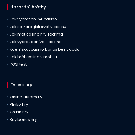
Hazardní hrátky
Jak vybrat online casino
Jak se zaregistrovat v casinu
Jak hrát casino hry zdarma
Jak vybrat peníze z casina
Kde získat casino bonus bez vkladu
Jak hrát casino v mobilu
PGSI test
Online hry
Online automaty
Plinko hry
Crash hry
Buy bonus hry