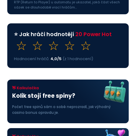
RTP (Return to Player) u automatu je ukazatel, jaká část všech
sázek se dlouhodobě vrací hráčům…
⭐ Jak hráči hodnotějí
20 Power Hot
☆
☆
☆
☆
☆
Hodnocení hráčů:
4,0/5
(z 1 hodnocení)
👋 Kalkulačka
Kolik stojí free spiny?
Počet free spinů sám o sobě neprozradí, jak výhodný
casino bonus opravdu je.