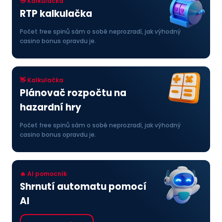
👋 Kalkulačka
RTP kalkulačka
Počet free spinů sám o sobě neprozradí, jak výhodný
casino bonus opravdu je.
👋 Kalkulačka
Plánovač rozpočtu na
hazardní hry
Počet free spinů sám o sobě neprozradí, jak výhodný
casino bonus opravdu je.
🔥 AI pomocník
Shrnutí automatu pomocí
AI