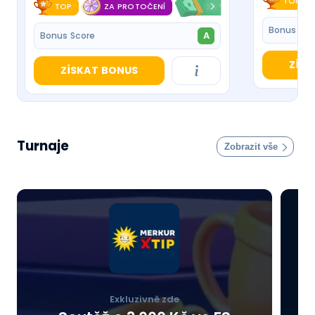
TOP
TOP
ZA PROTOČENÍ
ZA VKLAD
Bonus Sco
A
Bonus Score
ZÍSK
ZÍSKAT BONUS
Turnaje
Zobrazit vše
Exkluzivně zde