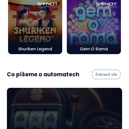
Shuriken Legend
Gem O Rama
Co píšeme o automatech
Zobrazit vše