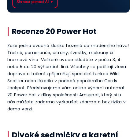
Shrnout pomocí AI
▼
Recenze 20 Power Hot
Zase jedna ovocná klasika hozená do moderního hávu!
Třešně, pomeranče, citrony, švestky, melouny či
hroznové víno. Veškeré ovoce skládáte v počtu 3, 4
nebo 5 do 20 výherních linií. Všechny se počítají zleva
doprava a točení zpříjemňují speciální funkce Wild,
Scatter nebo lákadlo v podobě populárního Cards
Jackpot. Představujeme vám online výherní automat
20 Power Hot z dílny společnosti Amusnet, který si u
nás můžete zadarmo vyzkoušet zdarma a bez rizika v
demo verzi.
Divoké sedmičky a karetní