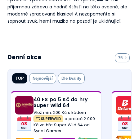
příjemnou zábavu a hodně štěstí na této ovocné, ale
moderně zpracované klasice! A nezapomeňte si
zapnout zvuk, herní muzika na pozadí je uklidňující.
Denní akce
35
TOP
Nejnovější
Dle kvality
40 FS po 5 Kč do hry
1
Super Wild 64
T
Vlož min. 200 Kč s kódem
Vyzvedni si volné točky v
Ha
a protoč 2 000
SUPERWILD
08
08
Kč ve hře Super Wild 64 od
SRP
SRP
Synot Games.