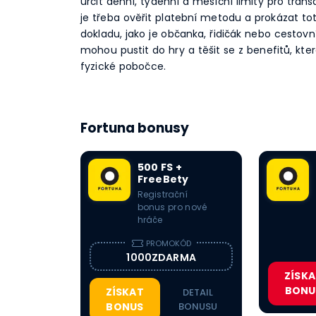
určit denní, týdenní a měsíční limity pro tran
je třeba ověřit platební metodu a prokázat t
dokladu, jako je občanka, řidičák nebo cestovn
mohou pustit do hry a těšit se z benefitů, kte
fyzické pobočce.
Fortuna bonusy
500 FS +
FreeBety
Registrační
bonus pro nové
hráče
PROMOKÓD
1000ZDARMA
ZÍSK
BONU
ZÍSKAT
DETAIL
BONUS
BONUSU