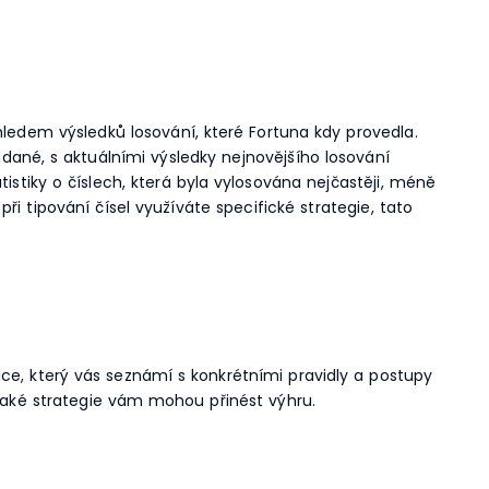
ledem výsledků losování, které Fortuna kdy provedla.
ané, s aktuálními výsledky nejnovějšího losování
istiky o číslech, která byla vylosována nejčastěji, méně
 při tipování čísel využíváte specifické strategie, tato
ce, který vás seznámí s konkrétními pravidly a postupy
a jaké strategie vám mohou přinést výhru.