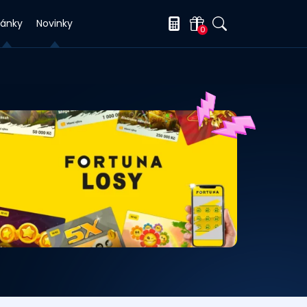
lánky
Novinky
0