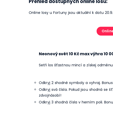
Přehled dostupných online losů:
Online losy u Fortuny jsou aktuální k datu 20.9
Onlin
Neonový svět 10 Kč max výhra 10 0
Setři los šťastnou mincí a získej odměnu
Odkryj 2 shodné symboly a vyhraj. Bonus
Odkryj svá čísla. Pokud jsou shodná se š
zdvojnásobí!
Odkryj 3 shodná čísla v herním poli. Bo