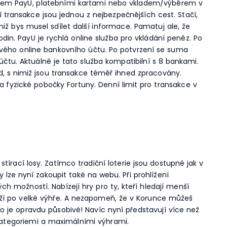
mem PayU, platebními kartami nebo vkladem/výběrem v
transakce jsou jednou z nejbezpečnějších cest. Stačí,
iž bys musel sdílet další informace. Pamatuj ale, že
in. PayU je rychlá online služba pro vkládání peněz. Po
vého online bankovního účtu. Po potvrzení se suma
účtu. Aktuálně je tato služba kompatibilní s 8 bankami.
d, s nimiž jsou transakce téměř ihned zpracovány.
a fyzické pobočky Fortuny. Denní limit pro transakce v
 i stírací losy. Zatímco tradiční loterie jsou dostupné jak v
 lze nyní zakoupit také na webu. Při prohlížení
ch možností. Nabízejí hry pro ty, kteří hledají menší
ouží po velké výhře. A nezapomeň, že v Korunce můžeš
To je opravdu působivé! Navíc nyní představují více než
 kategoriemi a maximálními výhrami.