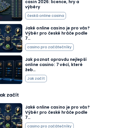
casin 2026: licence, hry a
výběry
česká online casina
Jaké online casino je pro vás?
Výběr pro české hráče podle
7…
casino pro začátečníky
Jak poznat opravdu nejlepší
online casino: 7 věcí, které
žeb…
Jak začít
ak začít
Jaké online casino je pro vás?
Výběr pro české hráče podle
7…
casino pro začátečníky