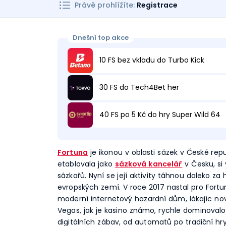
Právě prohlížíte:
Registrace
Dnešní top akce
10 FS bez vkladu do Turbo Kick
30 FS do Tech4Bet her
40 FS po 5 Kč do hry Super Wild 64
Fortuna
je ikonou v oblasti sázek v České repu
etablovala jako
sázková kancelář
v Česku, si 
sázkařů. Nyní se její aktivity táhnou daleko z
evropských zemí. V roce 2017 nastal pro Fortu
moderní internetový hazardní dům, lákajíc nov
Vegas, jak je kasino známo, rychle dominoval
digitálních zábav, od automatů po tradiční hry