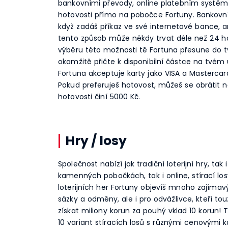
bankovními převody, online platebním systé
hotovosti přímo na pobočce Fortuny. Bankovní 
když zadáš příkaz ve své internetové bance, an
tento způsob může někdy trvat déle než 24 hod
výběru této možnosti tě Fortuna přesune do t
okamžitě přičte k disponibilní částce na tvém 
Fortuna akceptuje karty jako VISA a Mastercar
Pokud preferuješ hotovost, můžeš se obrátit n
hotovosti činí 5000 Kč.
Hry / losy
Společnost nabízí jak tradiční loterijní hry, tak
kamenných pobočkách, tak i online, stírací losy
loterijních her Fortuny objevíš mnoho zajímavý
sázky a odměny, ale i pro odvážlivce, kteří t
získat miliony korun za pouhý vklad 10 korun! 
10 variant stíracích losů s různými cenovými