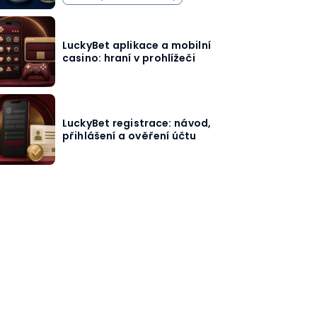
LuckyBet aplikace a mobilní
casino: hraní v prohlížeči
LuckyBet registrace: návod,
přihlášení a ověření účtu