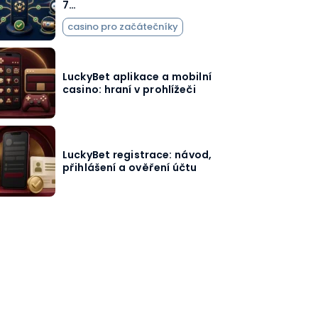
7…
casino pro začátečníky
LuckyBet aplikace a mobilní
casino: hraní v prohlížeči
LuckyBet registrace: návod,
přihlášení a ověření účtu