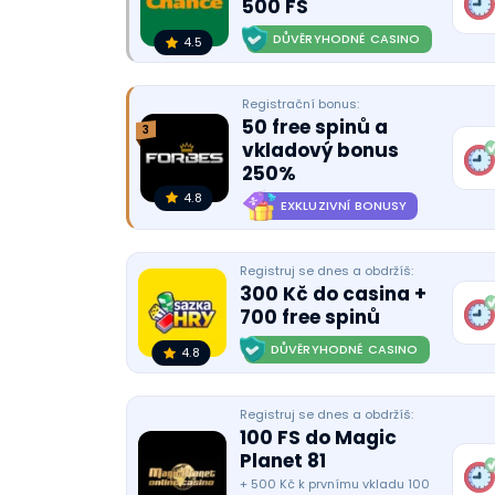
500 FS
DŮVĚRYHODNÉ CASINO
4.5
Registrační bonus:
50 free spinů a
3
vkladový bonus
250%
4.8
EXKLUZIVNÍ BONUSY
Registruj se dnes a obdržíš:
300 Kč do casina +
700 free spinů
DŮVĚRYHODNÉ CASINO
4.8
Registruj se dnes a obdržíš:
100 FS do Magic
Planet 81
+ 500 Kč k prvnímu vkladu 100