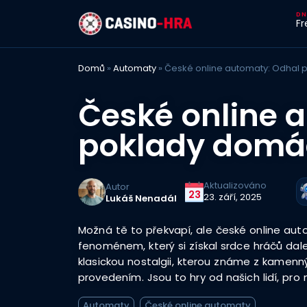
Fr
Domů
»
Automaty
»
České online automaty: Odhal 
České online 
poklady domá
Aktualizováno
Autor
23
23. září, 2025
Lukáš Nenadál
Možná tě to překvapí, ale české online aut
fenoménem, který si získal srdce hráčů dale
klasickou nostalgii, kterou známe z kamenn
provedením. Jsou to hry od našich lidí, pro n
Automaty
České online automaty