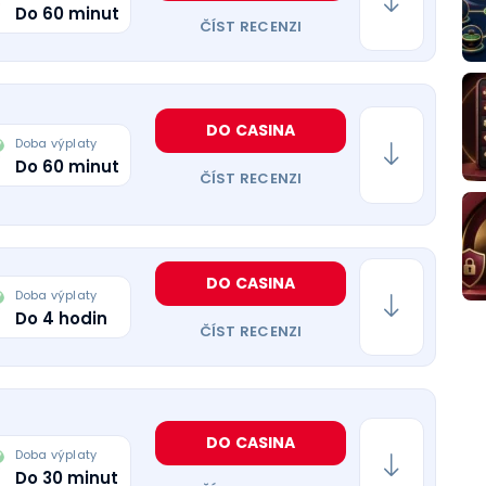
Do 60 minut
ČÍST RECENZI
DO CASINA
Doba výplaty
Do 60 minut
ČÍST RECENZI
DO CASINA
Doba výplaty
Do 4 hodin
ČÍST RECENZI
DO CASINA
Doba výplaty
Do 30 minut