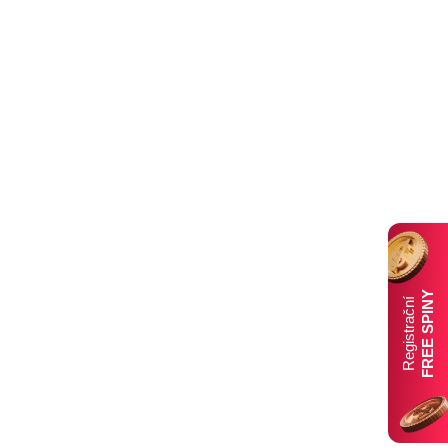
FREE SPINY
Registrační