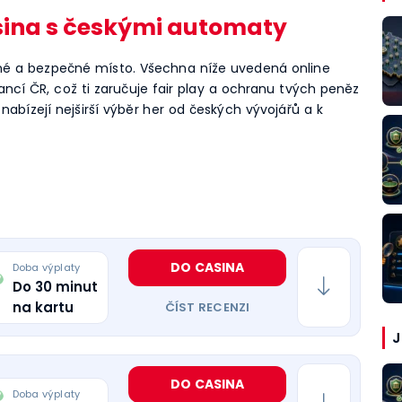
sina s českými automaty
rávné a bezpečné místo. Všechna níže uvedená online
nancí ČR, což ti zaručuje fair play a ochranu tvých peněz
 nabízejí nejširší výběr her od českých vývojářů a k
DO CASINA
Doba výplaty
Do 30 minut
na kartu
ČÍST RECENZI
J
DO CASINA
Doba výplaty