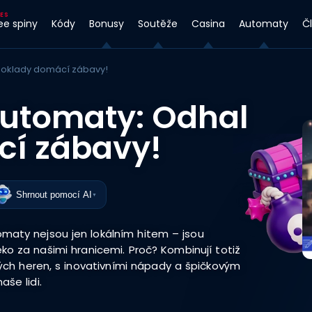
ee spiny
Kódy
Bonusy
Soutěže
Casina
Automaty
Č
poklady domácí zábavy!
automaty: Odhal
cí zábavy!
Shrnout pomocí AI
▼
omaty nejsou jen lokálním hitem – jsou
ko za našimi hranicemi. Proč? Kombinují totiž
ých heren, s inovativními nápady a špičkovým
aše lidi.