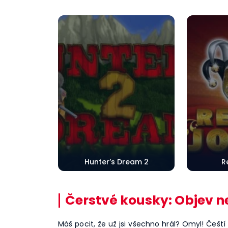
Hunter’s Dream 2
R
Čerstvé kousky: Objev n
Máš pocit, že už jsi všechno hrál? Omyl! Čeští