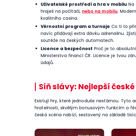
Uživatelské prostředí a hra v mobilu
Na č
hraješ na počítači,
nebo na mobilu
. Modern
kvalitního casina.
Věrnostní program a turnaje
Co ti to př
navíc přidávají extra dávku adrenalinu. Zjisti,
soutěže na českých automatech.
Licence a bezpečnost
Proč je to absolutn
Ministerstva financí ČR. Licence je tvou zá
údajů.
Síň slávy: Nejlepší čes
Existují hry, které jednoduše nestárnou. Tyto 
hratelnosti, skvělým bonusovým funkcím a fér
česká scéna nabízí, sestavený na základě ti