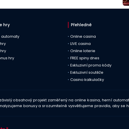
e hry
Přehledně
e automaty
Online casina
 hry
LIVE casina
 hry
Online loterie
onus hry
FREE spiny dnes
Exkluzivní promo kódy
Exkluzivní soutěže
Casino kalkulačky
závislý obsahový projekt zaměřený na online kasina, herní autom
nalyzujeme bonusy a srozumitelně vysvětlujeme pravidla, aby se h