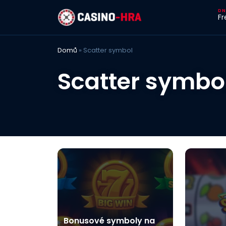
Fr
Domů
»
Scatter symbol
Scatter symbo
Bonusové symboly na