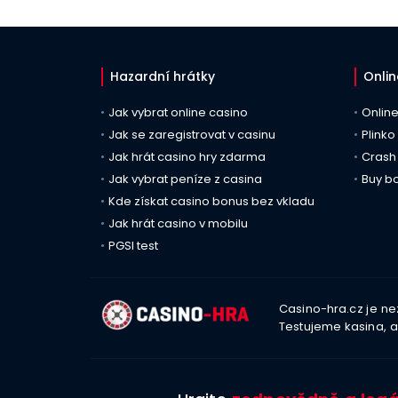
Hazardní hrátky
Onlin
Jak vybrat online casino
Onlin
Jak se zaregistrovat v casinu
Plinko
Jak hrát casino hry zdarma
Crash
Jak vybrat peníze z casina
Buy b
Kde získat casino bonus bez vkladu
Jak hrát casino v mobilu
PGSI test
Casino-hra.cz je ne
Testujeme kasina, a