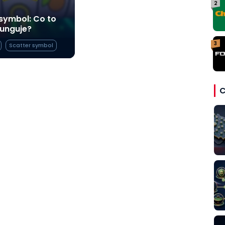
2
 symbol: Co to
 funguje?
3
Scatter symbol
C