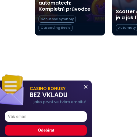
automatech:
Kompletní průvodce
Scatter
je a jak
bonusové symboly
Cascading Reels
Automaty
×
CASINO BONUSY
BEZ VKLADU
... jako první ve tvém emailu!