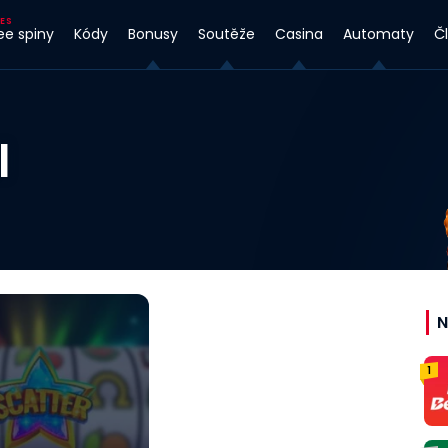
ee spiny
Kódy
Bonusy
Soutěže
Casina
Automaty
Č
l
N
1