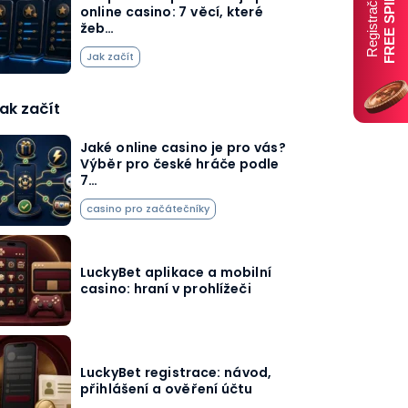
FREE SPINY
Registrační
online casino: 7 věcí, které
žeb…
Jak začít
ak začít
Jaké online casino je pro vás?
Výběr pro české hráče podle
7…
casino pro začátečníky
LuckyBet aplikace a mobilní
casino: hraní v prohlížeči
LuckyBet registrace: návod,
přihlášení a ověření účtu