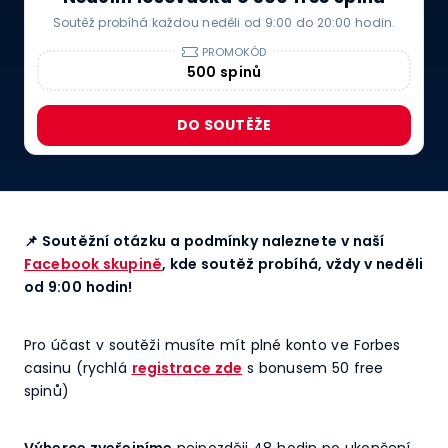
Soutěž probíhá každou neděli od 9:00 do 20:00 hodin.
PROMOKÓD
500 spinů
DO SOUTĚŽE
📌 Soutěžní otázku a podmínky naleznete v naší
Facebook skupině
, kde soutěž probíhá, vždy v neděli
od 9:00 hodin!
Pro účast v soutěži musíte mít plné konto ve Forbes
casinu (rychlá
registrace zde
s bonusem 50 free
spinů)