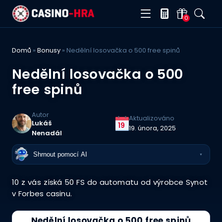
0
Domů
»
Bonusy
»
Nedělní losovačka o 500 free spinů
Nedělní losovačka o 500
free spinů
Autor
Aktualizováno
Lukáš
19
19. února, 2025
Nenadál
Shrnout pomocí AI
▼
10 z vás získá 50 FS do automatu od výrobce Synot
v Forbes casinu.
Nedělní losovačka o 500 free spinů