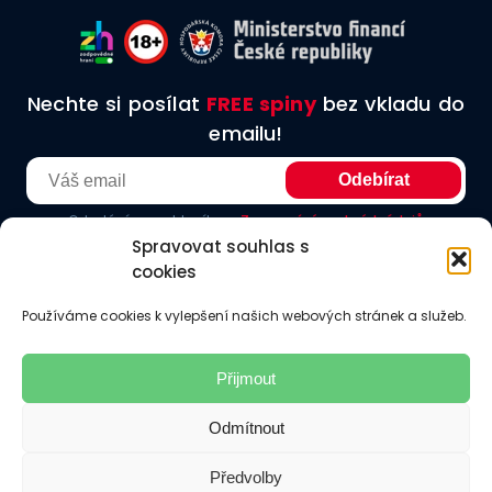
Nechte si posílat
FREE spiny
bez vkladu do
emailu!
Odesláním souhlasíte se
Zpracování osobních údajů
Spravovat souhlas s
cookies
O nás
Podmínky užití
Etické principy
Redakční zásady
Používáme cookies k vylepšení našich webových stránek a služeb.
Jak hodnotíme
Odkazy
Kontakt
Přijmout
Odmítnout
Provozování hazardních her v České republice upravuje zákon
č.
186/2016 Sb.
Účast je povolena pouze osobám starším 18 let. Tento
Předvolby
web obsahuje affiliate odkazy, za registrace či vklady přes ně můžeme