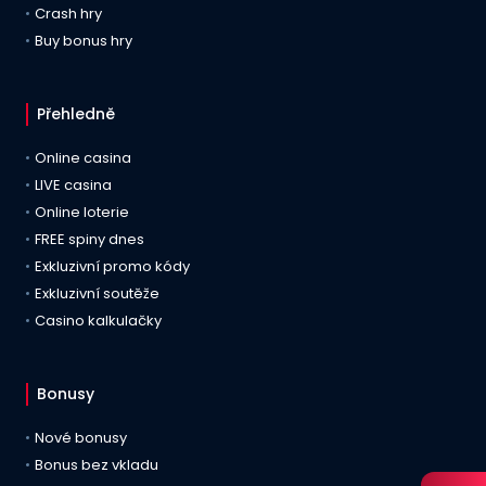
Crash hry
Buy bonus hry
Přehledně
Online casina
LIVE casina
Online loterie
FREE spiny dnes
Exkluzivní promo kódy
Exkluzivní soutěže
Casino kalkulačky
Bonusy
Nové bonusy
Bonus bez vkladu