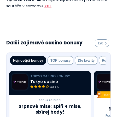
Výherce zveřejníme
nejpozději 48 hodin po ukončení
soutěže v seznamu
ZDE
.
Další zajímavé casino bonusy
128
Nejnovější bonusy
TOP bonusy
Dle kvality
Registra
TOKYO CASINO BONUSY
Tokyo casino
4.3 / 5
TOP
Bonus za hraní
Srpnové mise: splň 4 mise,
30 
sbírej body!
Použij 