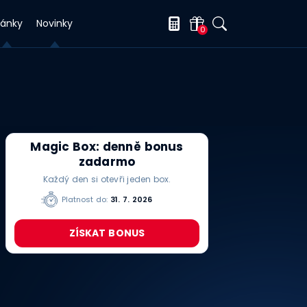
lánky
Novinky
0
Magic Box: denně bonus
zadarmo
Každý den si otevři jeden box.
Platnost do:
31. 7. 2026
ZÍSKAT BONUS