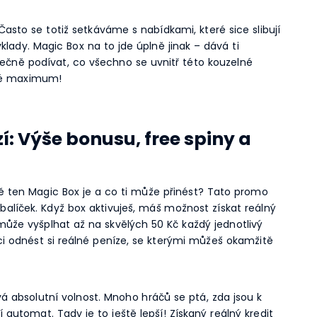
asto se totiž setkáváme s nabídkami, které sice slibují
vklady. Magic Box na to jde úplně jinak – dává ti
lečně podívat, co všechno se uvnitř této kouzelné
sté maximum!
í: Výše bonusu, free spiny a
ně ten Magic Box je a co ti může přinést? Tato promo
alíček. Když box aktivuješ, máš možnost získat reálný
ůže vyšplhat až na skvělých 50 Kč každý jednotlivý
i odnést si reálné peníze, se kterými můžeš okamžitě
vá absolutní volnost. Mnoho hráčů se ptá, zda jsou k
 automat. Tady je to ještě lepší! Získaný reálný kredit