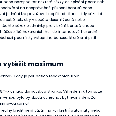
st nebo nezapočítat některé sázky do splnění podmínek
ě podezření na neoprávněné přiznání bonusů nebo
vní jednání lze považovat například situaci, kdy sázející
 proti sobě tak, aby v součtu dosáhl žádné nebo
 z těchto sázek podmínky pro získání bonusů anebo
ných účastníků hazardních her do internetové hazardní
 obchází podmínky vstupního bonusu, které smí plnit
usu vytěžit maximum
chno? Tady je pár našich redakčních tipů:
 BET-X.cz jako domovskou stránku. Vzhledem k tomu, že
července, byla by škoda vynechat byť jediný den. Za
zajímavou sumu!
 reálný kredit není vázán na konkrétní automaty nebo