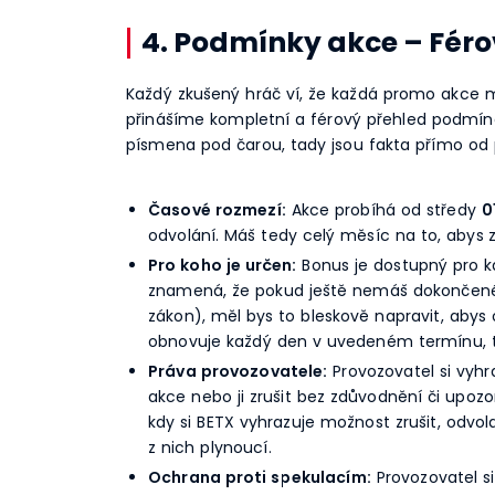
4. Podmínky akce – Féro
Každý zkušený hráč ví, že každá promo akce má
přinášíme kompletní a férový přehled podmín
písmena pod čarou, tady jsou fakta přímo od 
Časové rozmezí:
Akce probíhá od středy
0
odvolání. Máš tedy celý měsíc na to, abys z
Pro koho je určen:
Bonus je dostupný pro k
znamená, že pokud ještě nemáš dokončené 
zákon), měl bys to bleskově napravit, abys 
obnovuje každý den v uvedeném termínu, tak
Práva provozovatele:
Provozovatel si vyhr
akce nebo ji zrušit bez zdůvodnění či upozor
kdy si BETX vyhrazuje možnost zrušit, od
z nich plynoucí.
Ochrana proti spekulacím:
Provozovatel si