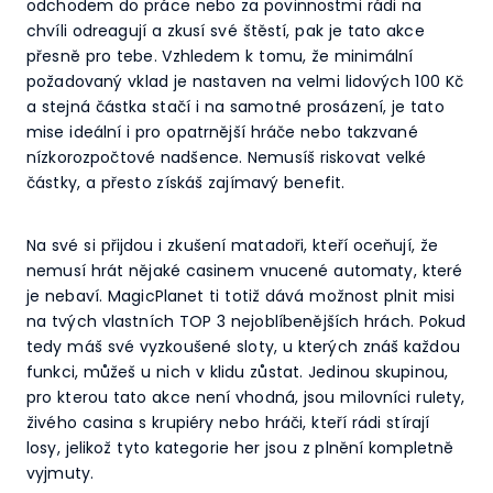
odchodem do práce nebo za povinnostmi rádi na
chvíli odreagují a zkusí své štěstí, pak je tato akce
přesně pro tebe
. Vzhledem k tomu, že minimální
požadovaný vklad je nastaven na velmi lidových 100 Kč
a stejná částka stačí i na samotné prosázení, je tato
mise ideální i pro opatrnější hráče nebo takzvané
nízkorozpočtové nadšence
. Nemusíš riskovat velké
částky, a přesto získáš zajímavý benefit
.
Na své si přijdou i zkušení matadoři, kteří oceňují, že
nemusí hrát nějaké casinem vnucené automaty, které
je nebaví
. MagicPlanet ti totiž dává možnost plnit misi
na tvých vlastních TOP 3 nejoblíbenějších hrách
. Pokud
tedy máš své vyzkoušené sloty, u kterých znáš každou
funkci, můžeš u nich v klidu zůstat
. Jedinou skupinou,
pro kterou tato akce není vhodná, jsou milovníci rulety,
živého casina s krupiéry nebo hráči, kteří rádi stírají
losy, jelikož tyto kategorie her jsou z plnění kompletně
vyjmuty
.