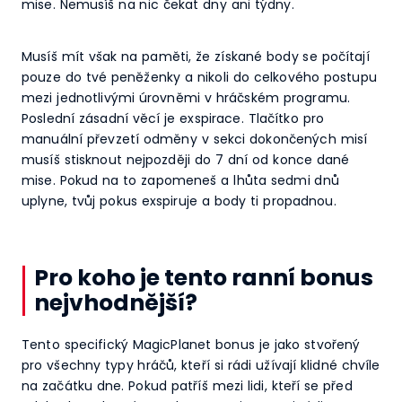
mise
. Nemusíš na nic čekat dny ani týdny
.
Musíš mít však na paměti, že získané body se počítají
pouze do tvé peněženky a nikoli do celkového postupu
mezi jednotlivými úrovněmi v hráčském programu
.
Poslední zásadní věcí je exspirace
. Tlačítko pro
manuální převzetí odměny v sekci dokončených misí
musíš stisknout nejpozději do 7 dní od konce dané
mise
. Pokud na to zapomeneš a lhůta sedmi dnů
uplyne, tvůj pokus exspiruje a body ti propadnou
.
Pro koho je tento ranní bonus
nejvhodnější?
Tento specifický MagicPlanet bonus je jako stvořený
pro všechny typy hráčů, kteří si rádi užívají klidné chvíle
na začátku dne
. Pokud patříš mezi lidi, kteří se před