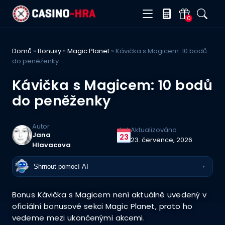
0
Domů
»
Bonusy
»
Magic Planet
»
Kávička s Magicem: 10 bodů
do peněženky
Kávička s Magicem: 10 bodů
do peněženky
Autor
Aktualizováno
Jana
23
23. července, 2026
Hlavacova
Shrnout pomocí AI
▼
Bonus Kávička s Magicem není aktuálně uvedený v
oficiální bonusové sekci Magic Planet, proto ho
vedeme mezi ukončenými akcemi.