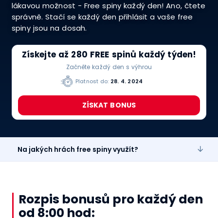
lákavou možnost - Free spiny každý den! Ano, čtete
správně. Stačí se každý den přihlásit a vaše free
spiny jsou na dosah.
Získejte až 280 FREE spinů každý týden!
Začněte každý den s výhrou
Platnost do:
28. 4. 2024
ZÍSKAT BONUS
Na jakých hrách free spiny využít?
Rozpis bonusů pro každý den
od 8:00 hod: