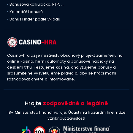
Bonusová kalkulačka, RTP, …
Kalendář bonusů
Bonus Finder podle vkladu
Casino-hra.cz je nezávislý obsahový projekt zaměřený na
online kasina, herní automaty a bonusové nabídky na
českém trhu. Testujeme kasina, analyzujeme bonusy a
srozumitelně vysvětlujeme pravidla, aby se hráči mohli
rozhodovat chytře a informovaně.
Hrajte
zodpovědně a legálně
18+ Ministerstvo financí varuje: Účastí na hazardní hře může
vzniknout závislost!