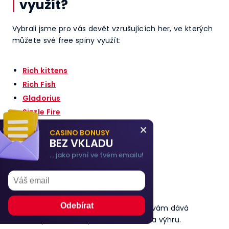
využít?
Vybrali jsme pro vás devět vzrušujících her, ve kterých
můžete své free spiny využít:
Rich kittens
Rich Fish
Gladorius
Sizzle Fire
Happy Nuts
×
CASINO BONUSY
Lucky Chessmate
BEZ VKLADU
Scary Night
... jako první ve tvém emailu!
Frutiki
Sunset Hotline
Každý free spin má hodnotu 1 Kč, což vám dává
skvělou příležitost zvýšit vaše šance na výhru.