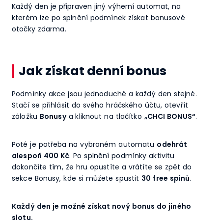
Každý den je připraven jiný výherní automat, na
kterém lze po splnění podmínek získat bonusové
otočky zdarma.
Jak získat denní bonus
Podmínky akce jsou jednoduché a každý den stejné.
Stačí se přihlásit do svého hráčského účtu, otevřít
záložku
Bonusy
a kliknout na tlačítko
„CHCI BONUS“
.
Poté je potřeba na vybraném automatu
odehrát
alespoň 400 Kč
. Po splnění podmínky aktivitu
dokončíte tím, že hru opustíte a vrátíte se zpět do
sekce Bonusy, kde si můžete spustit
30 free spinů
.
Každý den je možné získat nový bonus do jiného
slotu.