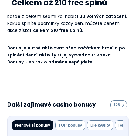
Celkem až 210 free spinů
Každé z celkem sedmi kol nabízí
30 volných zatočení
.
Pokud splníte podmínky každý den, můžete během
akce získat
celkem 210 free spinů
.
Bonus je nutné aktivovat před začátkem hraní a po
splnění denní aktivity si jej vyzvednout v sekci
Bonusy. Jen tak o odměnu nepřijdete.
Další zajímavé casino bonusy
128
Nejnovější bonusy
TOP bonusy
Dle kvality
Registra