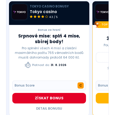
TOKYO CASINO BONUSY
Tokyo casino
4.3 / 5
TOP
Bonus za hraní
Srpnové mise: splň 4 mise,
30 
sbírej body!
Použij 
Pro splnění všech 4 misí a získání
maximálního počtu 755 věrnostních bodů
musíš dohromady protočit 64 000 Kč.
Platnost do:
31. 8. 2026
C
Bonus Score
Bonus Sco
ZÍSKAT BONUS
Z
DETAIL BONUSU