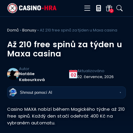
0
Domů
»
Bonusy
»
Až 210 free spinů za týden u Maxa casina
Až 210 free spinů za týden u
Maxa casina
Autor
Aktualizováno
Natálie
02
02. července, 2026
Kabourková
Shrnout pomocí AI
▼
Casino MAXA nabízí během Magického týdne až 210
free spinů. Každý den stačí odehrát 400 Kč na
vybraném automatu.