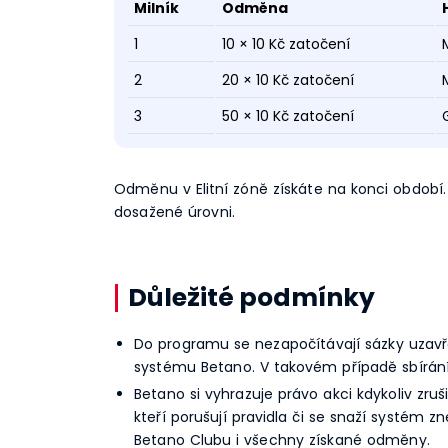
Milník
Odměna
1
10 × 10 Kč zatočení
2
20 × 10 Kč zatočení
3
50 × 10 Kč zatočení
Odměnu v Elitní zóně získáte na konci období
dosažené úrovni.
Důležité podmínky
Do programu se nezapočítávají sázky uzav
systému Betano. V takovém případě sbírání
Betano si vyhrazuje právo akci kdykoliv zru
kteří porušují pravidla či se snaží systém 
Betano Clubu i všechny získané odměny.