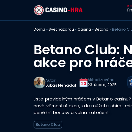
Fr
Domů
»
Svět hazardu
»
Casina
»
Betano
»
Betano Clu
Betano Club: 
akce pro hráče
Aktualizováno
Autor
23
23. února, 2025
Lukáš Nenadál
Jste pravidelným hráčem v Betano casinu? 
nová věrnostní akce, kde můžete sbírat min
peněžní bonusy a volná zatočení.
Betano Club