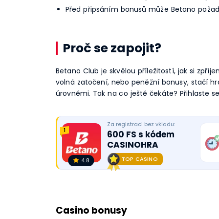
Před připsáním bonusů může Betano požado
Proč se zapojit?
Betano Club je skvělou příležitostí, jak si zpří
volná zatočení, nebo peněžní bonusy, stačí h
úrovněmi. Tak na co ještě čekáte? Přihlaste s
Za registraci bez vkladu:
1
600 FS s kódem
CASINOHRA
TOP CASINO
4.8
Casino bonusy