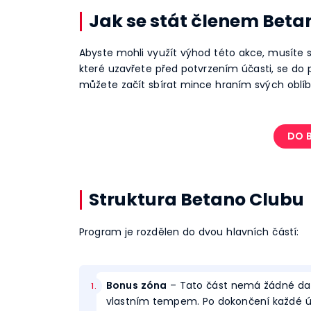
Jak se stát členem Beta
Abyste mohli využít výhod této akce, musíte se
které uzavřete před potvrzením účasti, se do 
můžete začít sbírat mince hraním svých oblí
DO 
Struktura Betano Clubu
Program je rozdělen do dvou hlavních částí:
Bonus zóna
– Tato část nemá žádné datu
vlastním tempem. Po dokončení každé ú