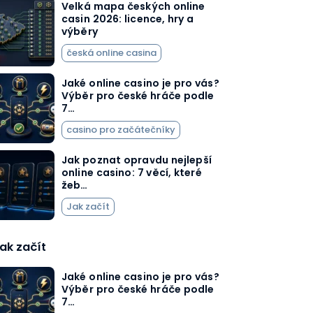
Velká mapa českých online
casin 2026: licence, hry a
výběry
česká online casina
Jaké online casino je pro vás?
Výběr pro české hráče podle
7…
casino pro začátečníky
Jak poznat opravdu nejlepší
online casino: 7 věcí, které
žeb…
Jak začít
ak začít
Jaké online casino je pro vás?
Výběr pro české hráče podle
7…