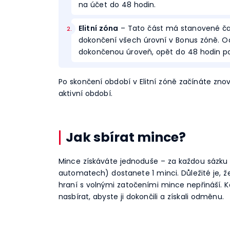
na účet do 48 hodin.
Elitní zóna
– Tato část má stanovené ča
dokončení všech úrovní v Bonus zóně. Od
dokončenou úroveň, opět do 48 hodin po
Po skončení období v Elitní zóně začínáte zno
aktivní období.
Jak sbírat mince?
Mince získáváte jednoduše – za každou sázku
automatech) dostanete 1 minci. Důležité je, ž
hraní s volnými zatočeními mince nepřináší.
nasbírat, abyste ji dokončili a získali odměnu.