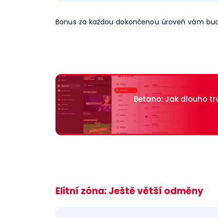
Bonus za každou dokončenou úroveň vám bude
Betano: Jak dlouho tr
Elitní zóna: Ještě větší odměny