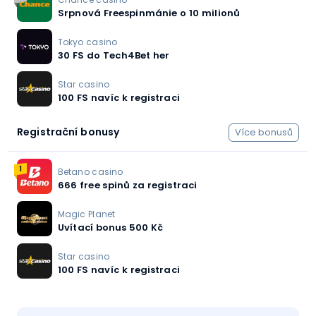
Srpnová Freespinmánie o 10 milionů
Tokyo casino
30 FS do Tech4Bet her
Star casino
100 FS navíc k registraci
Registrační bonusy
Více bonusů
1
Betano casino
666 free spinů za registraci
Magic Planet
Uvítací bonus 500 Kč
Star casino
100 FS navíc k registraci