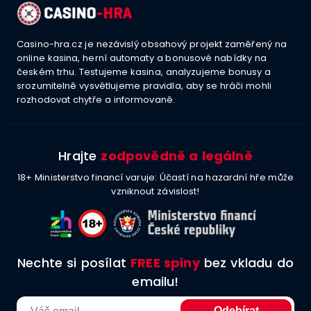
Casino-hra.cz je nezávislý obsahový projekt zaměřený na
online kasina, herní automaty a bonusové nabídky na
českém trhu. Testujeme kasina, analyzujeme bonusy a
srozumitelně vysvětlujeme pravidla, aby se hráči mohli
rozhodovat chytře a informovaně.
Hrajte
zodpovědně a legálně
18+ Ministerstvo financí varuje: Účastí na hazardní hře může
vzniknout závislost!
Nechte si posílat
FREE spiny
bez vkladu do
emailu!