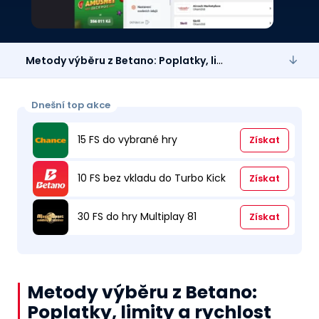
Metody výběru z Betano: Poplatky, limity a rychlost
Dnešní top akce
15 FS do vybrané hry
Získat
10 FS bez vkladu do Turbo Kick
Získat
30 FS do hry Multiplay 81
Získat
Metody výběru z Betano:
Poplatky, limity a rychlost