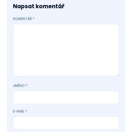
Napsat komentář
KOMENTÁŘ
*
JMÉNO
*
E-MAIL
*