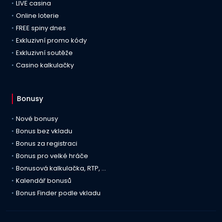
LIVE casina
Online loterie
FREE spiny dnes
Exkluzivní promo kódy
Exkluzivní soutěže
Casino kalkulačky
Bonusy
Nové bonusy
Bonus bez vkladu
Bonus za registraci
Bonus pro velké hráče
Bonusová kalkulačka, RTP, …
Kalendář bonusů
Bonus Finder podle vkladu