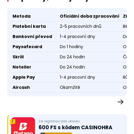
Metoda
Oficiální doba zpracování
Zkuš
Platební karta
2-5 pracovních dnů
Během
Bankovní převod
1-4 pracovní dny
Do j
Paysafecard
Do 1 hodiny
Odpo
Skrill
Do 24 hodin
Často
Neteller
Do 24 hodin
Odpo
Apple Pay
1-4 pracovní dny
Různá
Aircash
Okamžitě
Okam
→
Za registraci bez vkladu:
1
600 FS s kódem CASINOHRA