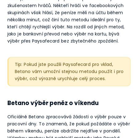
zkušenostem hráčů. Někteří hráči ve facebookových
skupinách však hlásí, že peníze měli na účtu během
několika minut, což činí tuto metodu ideální pro ty,
kteří chtějí rychlejší výběr. Na rozdíl od jiných metod,
jako je bankovní převod nebo výběr na kartu, bývá
výběr přes Paysafecard bez zbytečného zpoždění.
Tip: Pokud jste použili Paysafecard pro vklad,
Betano vám umožní stejnou metodu použít i pro
výběr, což výrazně urychluje celý proces.
Betano výběr peněz o víkendu
Oficiálně Betano zpracovává žádosti o výběr pouze v
pracovní dny. To znamená, že pokud požádáte o výběr
během víkendu, peníze obdržíte nejdříve v pondělí.
Výjimkou mohou být rychlejší metody jako Revolut