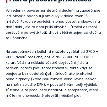
Vzhledem k povaze zaměstnání dealeři na zaoceánské
lodi obvykle podepisují smlouvy v délce trvání 6
měsíců. Pokud se osvědčí, mohou dostat smlouvu i na
delší dobu, ale to není příliš obvyklé. Půlroční až roční
cestování po světě totiž drtivé většině zájemců stačí a
to i finančně.
Na zaoceánských lodích si můžete vydělat asi 2700 –
4000 dolarů měsíčně, což je asi 65 000 až 100 000
korun. Většinu nákladů včetně ubytování, jídla a
ošacení přitom platí zaměstnavatel, takže když se
obejdete bez dodatečných nákladů jako je alkohol
nebo cigarety (které jsou mmch. velmi levné, neboť
na moři neplatíte DPH), v podstatě vám celý výdělek
zůstane. A to jsme ještě nemluvili o spropitném, které
může mnohonásobně převýšit měsíční plat.