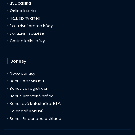
LIVE casina
Online loterie
FREE spiny dnes
Exkluzivní promo kódy
Exkluzivní soutěže
Casino kalkulačky
Bonusy
Nové bonusy
Bonus bez vkladu
Bonus za registraci
Bonus pro velké hráče
Bonusová kalkulačka, RTP, …
Kalendář bonusů
Bonus Finder podle vkladu