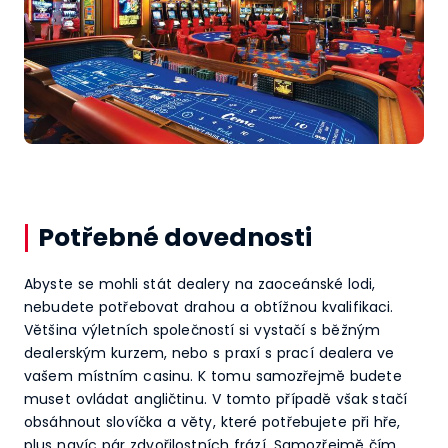
Potřebné dovednosti
Abyste se mohli stát dealery na zaoceánské lodi,
nebudete potřebovat drahou a obtížnou kvalifikaci.
Většina výletních společností si vystačí s běžným
dealerským kurzem, nebo s praxí s prací dealera ve
vašem místním casinu. K tomu samozřejmě budete
muset ovládat angličtinu. V tomto případě však stačí
obsáhnout slovíčka a věty, které potřebujete při hře,
plus navíc pár zdvořilostních frází. Samozřejmě čím