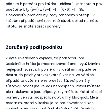
přidejte k poměru pro každou událost 1, znásobte a pak
odečtěte 1, tj. (5+1) x (5+1) -1 = (6×6) -1 = 35.
Chevalierův problém byl tedy mnohem složitější. V
každém případě není rozumné sázet, dokud nemáte
jistotu, že znáte sázecí poměry.
Zaručený podíl podniku
Z výše uvedeného vyplývá, že podstatou hry
úspěšného hráče je maximalizovat šance využíváním
nejlepších sázecích poměrů -v ideálním případě se
dostat do polohy provozovatelů kasina. Ve většině
případů to ovšem nelze provést. Sázecí poměry
zůstávají tvrdošíjně ve váš neprospěch. Rozdíl můžete
ale redukovat a jsou případy, kdy můžete získat sázecí
poměry ve svůj prospěch, např. u hry blackjack. Mezi
ostatními hrami v kasinu je to hra dovednosti, kde
znalost sázecích poměrů skutečně přináší úspěch.