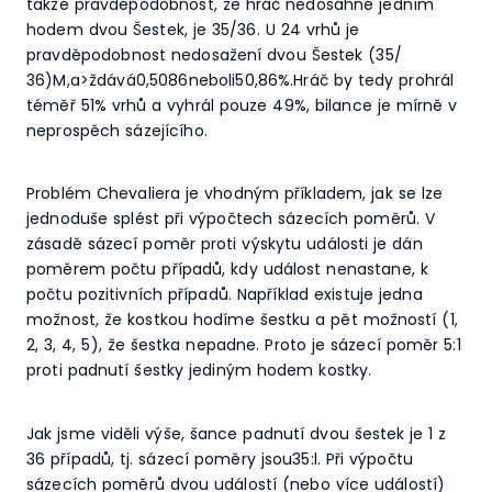
takže pravděpodobnost, že hráč nedosáhne jedním
hodem dvou Šestek, je 35/36. U 24 vrhů je
pravděpodobnost nedosažení dvou Šestek (35/
36)M,a>ždává0,5086neboli50,86%.Hráč by tedy prohrál
téměř 51% vrhů a vyhrál pouze 49%, bilance je mírně v
neprospěch sázejícího.
Problém Chevaliera je vhodným příkladem, jak se lze
jednoduše splést při výpočtech sázecích poměrů. V
zásadě sázecí poměr proti výskytu události je dán
poměrem počtu případů, kdy událost nenastane, k
počtu pozitivních případů. Například existuje jedna
možnost, že kostkou hodíme šestku a pět možností (1,
2, 3, 4, 5), že šestka nepadne. Proto je sázecí poměr 5:1
proti padnutí šestky jediným hodem kostky.
Jak jsme viděli výše, šance padnutí dvou šestek je 1 z
36 případů, tj. sázecí poměry jsou35:l. Při výpočtu
sázecích poměrů dvou událostí (nebo více událostí)