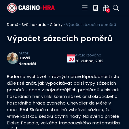
0
Domů
»
Svět hazardu
»
Články
»
Výpočet sázecích poměrů
Výpočet sázecích poměrů
Autor
Aktualizováno
Lukáš
20
20. dubna, 2012
Nenadál
Budeme vycházet z rovných pravděpodobností. Je
důležité znát, jak vypočítávat další typy sázecích
poměrů. Jeden z nejznámějších problémů v historii
hazardních her vznikl kolem sázek aristokratického
hazardního hráče zvaného Chevalier de Méré v
roce 1654 Slušně a stabilně vyhrával sázkou, že
vrhne kostkou šestku čtyřmi hody. Na svého přítele
Blaise Pascala, velkého francouzského matematika