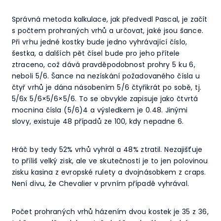
Správná metoda kalkulace, jak předvedl Pascal, je začít
s počtem prohraných vrhů a určovat, jaké jsou šance.
Při vrhu jedné kostky bude jedno vyhrávající číslo,
šestka, a dalších pět čísel bude pro jeho přítele
ztraceno, což dává pravděpodobnost prohry 5 ku 6,
neboli 5/6. Šance na nezískání požadovaného čísla u
čtyř vrhů je dána násobením 5/6 čtyřikrát po sobě, tj.
5/6x 5/6×5/6×5/6. To se obvykle zapisuje jako čtvrtá
mocnina čísla (5/6)4 a výsledkem je 0.48. Jinými
slovy, existuje 48 případů ze 100, kdy nepadne 6.
Hráč by tedy 52% vrhů vyhrál a 48% ztratil. Nezajišťuje
to příliš velký zisk, ale ve skutečnosti je to jen polovinou
zisku kasina z evropské rulety a dvojnásobkem z craps.
Není divu, že Chevalier v prvním případě vyhrával.
Počet prohraných vrhů házením dvou kostek je 35 z 36,