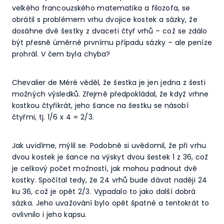
velkého francouzského matematika a filozofa, se
obrátil s problémem vrhu dvojice kostek a sázky, že
dosáhne dvě šestky z dvaceti čtyř vrhů – což se zdálo
být přesně úměrné prvnímu případu sázky – ale peníze
prohrál. V čem byla chyba?
Chevalier de Méré věděl, že šestka je jen jedna z šesti
možných výsledků. Zřejmě předpokládal, že když vrhne
kostkou čtyřikrát, jeho šance na šestku se násobí
čtyřmi, tj. 1/6 x 4 = 2/3.
Jak uvidíme, mýlil se. Podobně si uvědomil, že při vrhu
dvou kostek je šance na výskyt dvou šestek 1 z 36, což
je celkový počet možností, jak mohou padnout dvě
kostky. Spočítal tedy, že 24 vrhů bude dávat naději 24
ku 36, což je opět 2/3. Vypadalo to jako další dobrá
sázka. Jeho uvažování bylo opět špatné a tentokrát to
ovlivnilo i jeho kapsu.