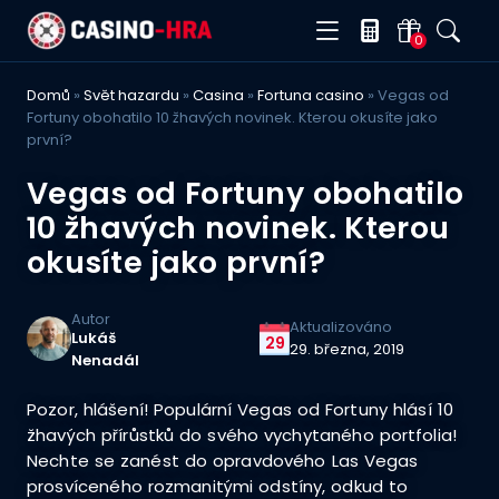
0
Domů
»
Svět hazardu
»
Casina
»
Fortuna casino
»
Vegas od
Fortuny obohatilo 10 žhavých novinek. Kterou okusíte jako
první?
Vegas od Fortuny obohatilo
10 žhavých novinek. Kterou
okusíte jako první?
Autor
Aktualizováno
Lukáš
29
29. března, 2019
Nenadál
Pozor, hlášení! Populární Vegas od Fortuny hlásí 10
žhavých přírůstků do svého vychytaného portfolia!
Nechte se zanést do opravdového Las Vegas
prosvíceného rozmanitými odstíny, odkud to