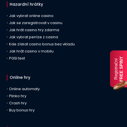
Hazardní hrátky
Jak vybrat online casino
Jak se zaregistrovat v casinu
Jak hrát casino hry zdarma
Jak vybrat peníze z casina
Kde získat casino bonus bez vkladu
Jak hrát casino v mobilu
PGSI test
FREE SPINY
Registrační
Online hry
Online automaty
Plinko hry
Crash hry
Buy bonus hry