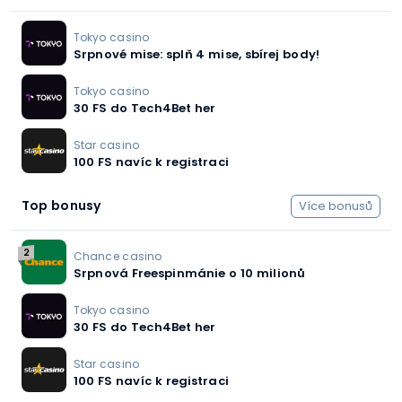
Tokyo casino
Srpnové mise: splň 4 mise, sbírej body!
Tokyo casino
30 FS do Tech4Bet her
Star casino
100 FS navíc k registraci
Top bonusy
Více bonusů
2
Chance casino
Srpnová Freespinmánie o 10 milionů
Tokyo casino
30 FS do Tech4Bet her
Star casino
100 FS navíc k registraci