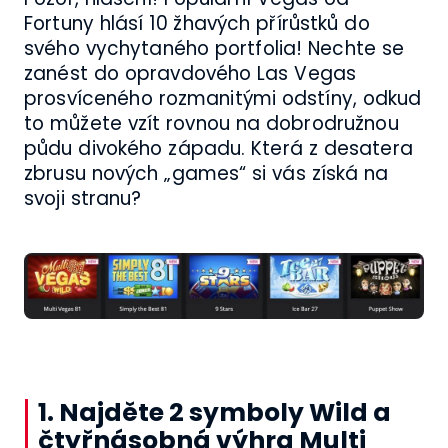
Fortuny hlásí 10 žhavých přírůstků do
svého vychytaného portfolia! Nechte se
zanést do opravdového Las Vegas
prosvíceného rozmanitými odstíny, odkud
to můžete vzít rovnou na dobrodružnou
půdu divokého západu. Která z desatera
zbrusu nových „games“ si vás získá na
svoji stranu?
1. Najděte 2 symboly Wild a
čtyřnásobná výhra Multi