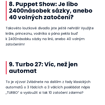
8. Puppet Show: Je libo
2400násobek sázky, anebo
40 volných zatočení?
Takovéto loutkové divadlo jste ještě nehráli! Využijte
krále, princeznu, vodníka a pána pekla buď
k 2400násobku sázky na linii, anebo 40 volným
zatočením!
9. Turbo 27: Víc, než jen
automat
To je výzva! Zvládnete na dalším z řady klasických
automatů o 3 řádcích a 3 válcích poskládat nápis
„TURBO“ a vysloužit si tak 10 zatočení zdarma?