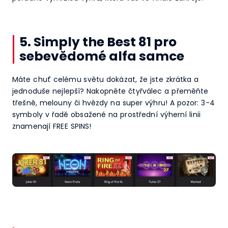
5. Simply the Best 81 pro
sebevědomé alfa samce
Máte chuť celému světu dokázat, že jste zkrátka a
jednoduše nejlepší? Nakopněte čtyřválec a přeměňte
třešně, melouny či hvězdy na super výhru! A pozor: 3-4
symboly v řadě obsažené na prostřední výherní linii
znamenají FREE SPINS!