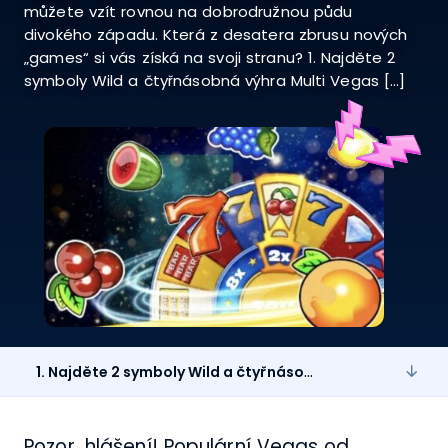
můžete vzít rovnou na dobrodružnou půdu
divokého západu. Která z desatera zbrusu nových
„games“ si vás získá na svoji stranu? 1. Najděte 2
symboly Wild a čtyřnásobná výhra Multi Vegas […]
1. Najděte 2 symboly Wild a čtyřnásobná výhra Multi Vegas 81 je vaše!
Pozor, hlášení! Populární Vegas od