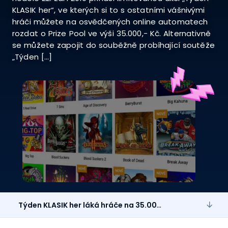
KLASIK her“, ve kterých si to s ostatními vášnivými
hráči můžete na osvědčených online automatech
rozdat o Prize Pool ve výši 35.000,- Kč. Alternativně
se můžete zapojit do souběžně probíhající soutěže
„Týden […]
Týden KLASIK her láká hráče na 35.000,- Kč!