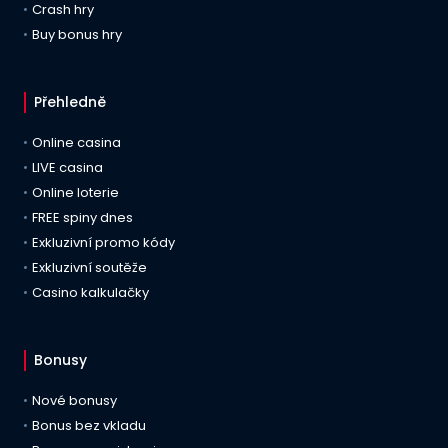
Crash hry
Buy bonus hry
Přehledně
Online casina
LIVE casina
Online loterie
FREE spiny dnes
Exkluzivní promo kódy
Exkluzivní soutěže
Casino kalkulačky
Bonusy
Nové bonusy
Bonus bez vkladu