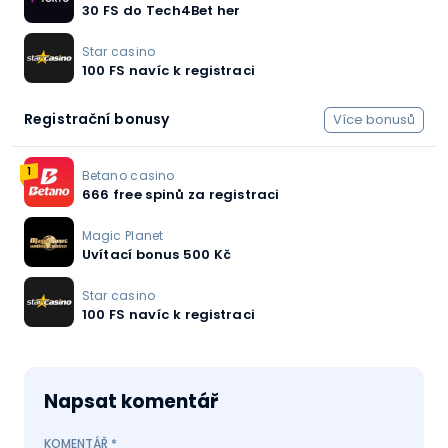
30 FS do Tech4Bet her
Star casino
100 FS navíc k registraci
Registrační bonusy
Více bonusů
1
Betano casino
666 free spinů za registraci
Magic Planet
Uvítací bonus 500 Kč
Star casino
100 FS navíc k registraci
Napsat komentář
KOMENTÁŘ
*