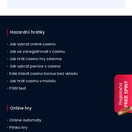
Hazardní hrátky
Jak vybrat online casino
Jak se zaregistrovat v casinu
Jak hrát casino hry zdarma
Jak vybrat peníze z casina
Kde získat casino bonus bez vkladu
Jak hrát casino v mobilu
FREE SPINY
Registrační
PGSI test
Online hry
Online automaty
Plinko hry