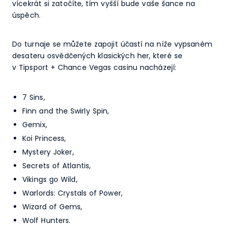
vícekrát si zatočíte, tím vyšší bude vaše šance na
úspěch.
Do turnaje se můžete zapojit účastí na níže vypsaném
desateru osvědčených klasických her, které se
v Tipsport + Chance Vegas casinu nacházejí:
7 Sins,
Finn and the Swirly Spin,
Gemix,
Koi Princess,
Mystery Joker,
Secrets of Atlantis,
Vikings go Wild,
Warlords: Crystals of Power,
Wizard of Gems,
Wolf Hunters.