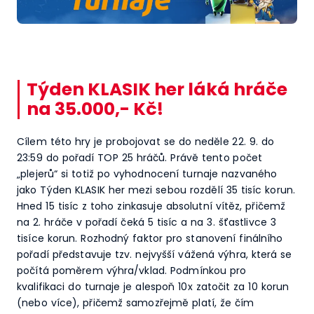
Týden KLASIK her láká hráče
na 35.000,- Kč!
Cílem této hry je probojovat se do neděle 22. 9. do
23:59 do pořadí TOP 25 hráčů. Právě tento počet
„plejerů“ si totiž po vyhodnocení turnaje nazvaného
jako Týden KLASIK her mezi sebou rozdělí 35 tisíc korun.
Hned 15 tisíc z toho zinkasuje absolutní vítěz, přičemž
na 2. hráče v pořadí čeká 5 tisíc a na 3. šťastlivce 3
tisíce korun. Rozhodný faktor pro stanovení finálního
pořadí představuje tzv. nejvyšší vážená výhra, která se
počítá poměrem výhra/vklad. Podmínkou pro
kvalifikaci do turnaje je alespoň 10x zatočit za 10 korun
(nebo více), přičemž samozřejmě platí, že čím