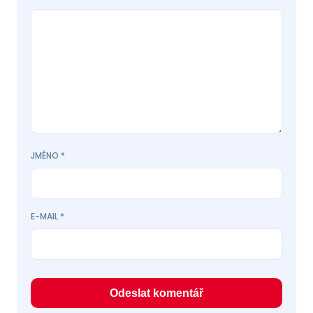
JMÉNO
*
E-MAIL
*