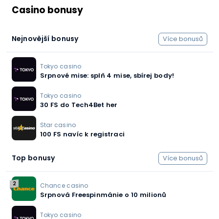
Casino bonusy
Nejnovější bonusy
Více bonusů
Tokyo casino
Srpnové mise: splň 4 mise, sbírej body!
Tokyo casino
30 FS do Tech4Bet her
Star casino
100 FS navíc k registraci
Top bonusy
Více bonusů
2
Chance casino
Srpnová Freespinmánie o 10 milionů
Tokyo casino