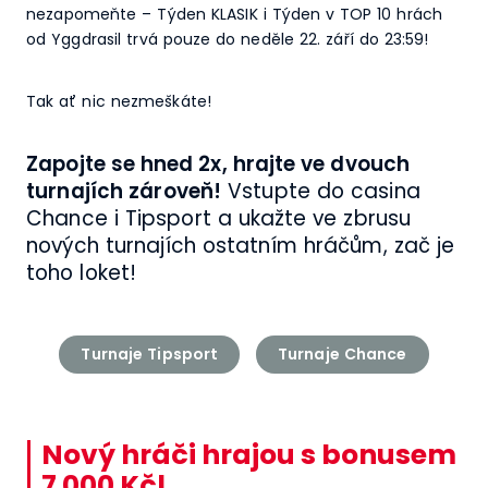
nezapomeňte – Týden KLASIK i Týden v TOP 10 hrách
od Yggdrasil trvá pouze do neděle 22. září do 23:59!
Tak ať nic nezmeškáte!
Zapojte se hned 2x, hrajte ve dvouch
turnajích zároveň!
Vstupte do casina
Chance i Tipsport a ukažte ve zbrusu
nových turnajích ostatním hráčům, zač je
toho loket!
Turnaje Tipsport
Turnaje Chance
Nový hráči hrajou s bonusem
7 000 Kč!