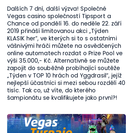
Dalších 7 dní, další výzva! Společné
Vegas casino společností Tipsport a
Chance od pondělí 16. do neděle 22. září
2019 přináší limitovanou akci „Týden
KLASIK her“, ve kterých si to s ostatními
vášnivými hráči můžete na osvědčených
online automatech rozdat o Prize Pool ve
výši 35.000,- Kč. Alternativně se můžete
zapojit do souběžně probíhající soutěže
„Týden v TOP 10 hrách od Yggdrasil“, jejíž
nejlepší účastníci si mezi sebou rozdělí 40
tisíc. Tak co, už víte, do kterého
šampionátu se kvalifikujete jako první?!