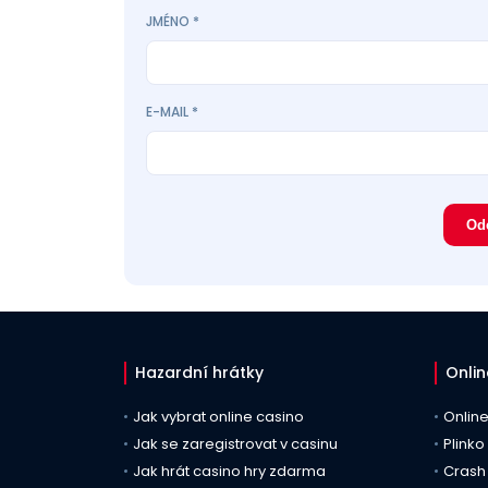
JMÉNO
*
E-MAIL
*
Hazardní hrátky
Onlin
Jak vybrat online casino
Onlin
Jak se zaregistrovat v casinu
Plinko
Jak hrát casino hry zdarma
Crash