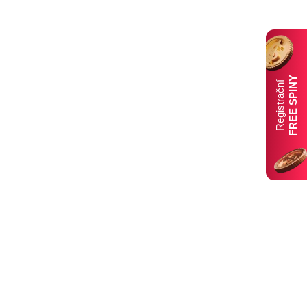
FREE SPINY
Registrační