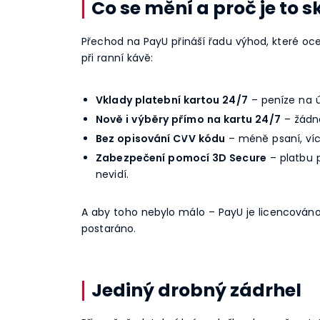
Co se mění a proč je to s
Přechod na PayU přináší řadu výhod, které ocen
při ranní kávě:
Vklady platební kartou 24/7
– peníze na ú
Nově i výběry přímo na kartu 24/7
– žádné
Bez opisování CVV kódu
– méně psaní, víc
Zabezpečení pomocí 3D Secure
– platbu 
nevidí.
A aby toho nebylo málo – PayU je licencován
postaráno.
Jediný drobný zádrhel