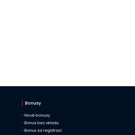
Bonusy
Nové bonusy
Bonus bez vkladu
Bonus za registraci