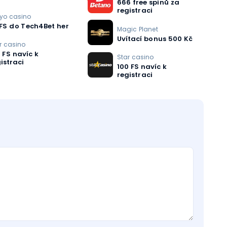
666 free spinů za
registraci
yo casino
FS do Tech4Bet her
Magic Planet
Uvítací bonus 500 Kč
r casino
 FS navíc k
Star casino
istraci
100 FS navíc k
registraci