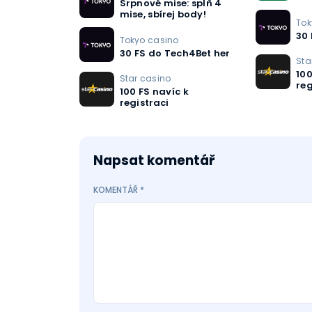
Srpnové mise: splň 4
mise, sbírej body!
Tok
30 
Tokyo casino
30 FS do Tech4Bet her
Sta
100
Star casino
reg
100 FS navíc k
registraci
Napsat komentář
KOMENTÁŘ
*