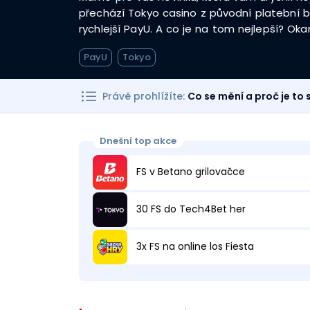
přechází Tokyo casino z původní platební 
rychlejší PayU. A co je na tom nejlepší? Oka
PayU
Tokyo
Právě prohlížíte:
Co se mění a proč je to 
Dnešní top akce
FS v Betano grilovačce
30 FS do Tech4Bet her
3x FS na online los Fiesta