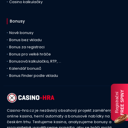
Casino kalkulačky
Bonusy
Nové bonusy
Bonus bez vkladu
Bonus za registraci
Bonus pro velké hráče
Bonusová kalkulačka, RTP, …
Kalendář bonusů
Bonus Finder podle vkladu
FREE SPINY
Registrační
Casino-hra.cz je nezávislý obsahový projekt zaměřený na
online kasina, herní automaty a bonusové nabídky na
českém trhu. Testujeme kasina, analyzujeme bonusy a
srozumitelně vysvětlujeme pravidla, aby se hráči mohli