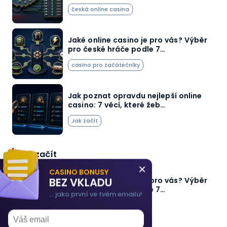
česká online casina
Jaké online casino je pro vás? Výběr
pro české hráče podle 7…
casino pro začátečníky
Jak poznat opravdu nejlepší online
casino: 7 věcí, které žeb…
Jak začít
Jak začít
×
CASINO BONUSY
BEZ VKLADU
Jaké online casino je pro vás? Výběr
pro české hráče podle 7…
... jako první ve tvém emailu!
casino pro začátečníky