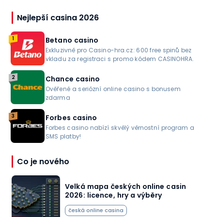
Nejlepší casina 2026
1
Betano casino
Exkluzivně pro Casino-hra.cz: 600 free spinů bez
vkladu za registraci s promo kódem CASINOHRA.
2
Chance casino
Ověřené a seriózní online casino s bonusem
zdarma
3
Forbes casino
Forbes casino nabízí skvělý věrnostní program a
SMS platby!
Co je nového
Velká mapa českých online casin
2026: licence, hry a výběry
česká online casina