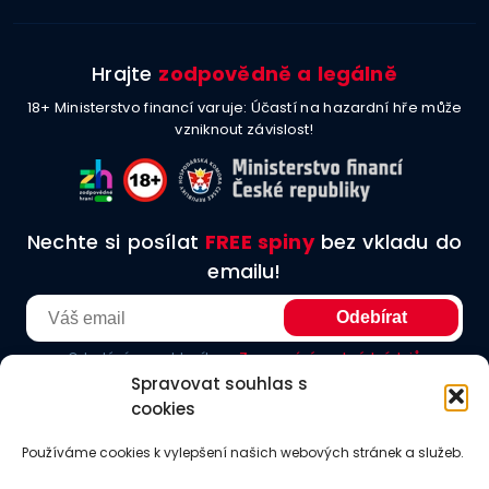
Hrajte
zodpovědně a legálně
18+ Ministerstvo financí varuje: Účastí na hazardní hře může
vzniknout závislost!
Nechte si posílat
FREE spiny
bez vkladu do
emailu!
Odesláním souhlasíte se
Zpracování osobních údajů
Spravovat souhlas s
cookies
O nás
Podmínky užití
Etické principy
Redakční zásady
Používáme cookies k vylepšení našich webových stránek a služeb.
Jak hodnotíme
Odkazy
Kontakt