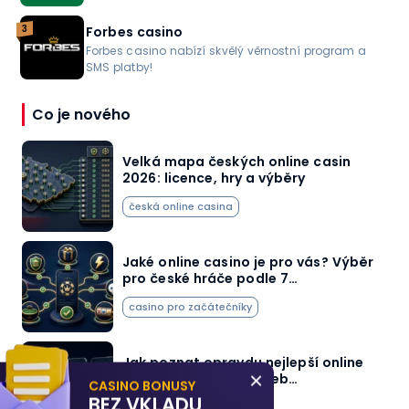
3
Forbes casino
Forbes casino nabízí skvělý věrnostní program a
SMS platby!
Co je nového
Velká mapa českých online casin
2026: licence, hry a výběry
česká online casina
Jaké online casino je pro vás? Výběr
pro české hráče podle 7…
casino pro začátečníky
Jak poznat opravdu nejlepší online
×
casino: 7 věcí, které žeb…
CASINO BONUSY
BEZ VKLADU
Jak začít