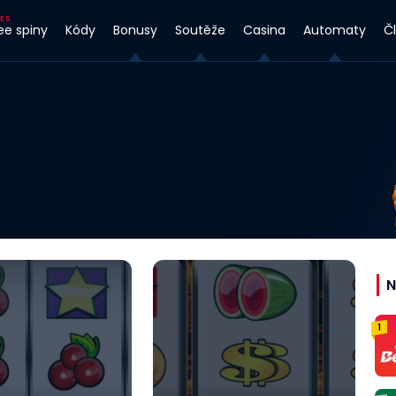
ee spiny
Kódy
Bonusy
Soutěže
Casina
Automaty
Č
N
1