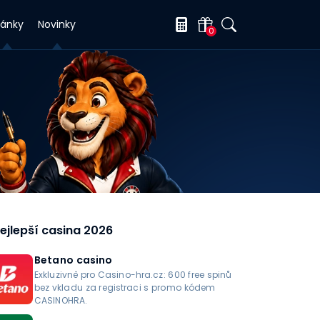
lánky
Novinky
0
ejlepší casina 2026
Betano casino
Exkluzivně pro Casino-hra.cz: 600 free spinů
bez vkladu za registraci s promo kódem
CASINOHRA.