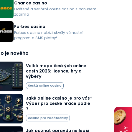
Chance casino
Ověřené a seriózní online casino s bonusem
zdarma
Forbes casino
Forbes casino nabízí skvělý věrnostní
program a SMS platby!
o je nového
Velká mapa českých online
casin 2026: licence, hry a
výběry
česká online casina
Jaké online casino je pro vás?
Výběr pro české hráče podle
7…
casino pro začátečníky
Jak poznat opravdu nejlepší