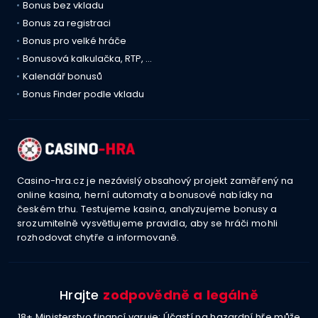
Bonus bez vkladu
Bonus za registraci
Bonus pro velké hráče
Bonusová kalkulačka, RTP, …
Kalendář bonusů
Bonus Finder podle vkladu
Casino-hra.cz je nezávislý obsahový projekt zaměřený na
online kasina, herní automaty a bonusové nabídky na
českém trhu. Testujeme kasina, analyzujeme bonusy a
srozumitelně vysvětlujeme pravidla, aby se hráči mohli
rozhodovat chytře a informovaně.
Hrajte
zodpovědně a legálně
18+ Ministerstvo financí varuje: Účastí na hazardní hře může