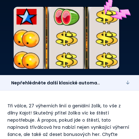
Nepřehlédněte další klasické automaty které znáte z českých barů.
Tři válce, 27 výherních linií a geniální žolík, to vše z
dílny Kajot! Skutečný přítel žolíka víc ke štěstí
nepotřebuje. À propos, pokud jde o štěstí, tato
napínavá tříválcová hra nabízí nejen vynikající výherní
šance, ale také až deset bonusových her. Chyťte